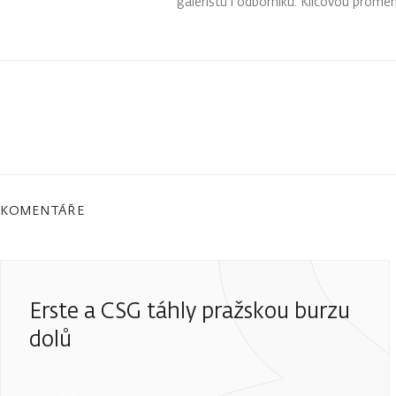
galeristů i odborníků. Klíčovou prom
ochránit majetek před inflací i prost
KOMENTÁŘE
Erste a CSG táhly pražskou burzu
dolů