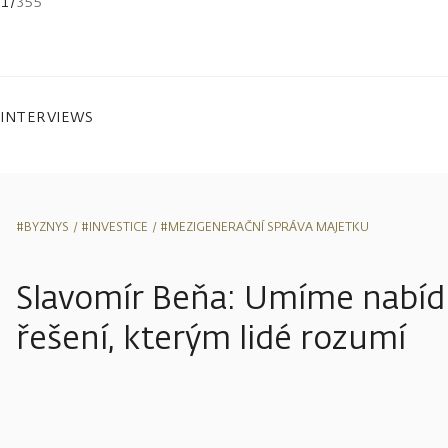
1
/
355
INTERVIEWS
#BYZNYS
#INVESTICE
#MEZIGENERAČNÍ SPRÁVA MAJETKU
Slavomír Beňa: Umíme nabídn
řešení, kterým lidé rozumí