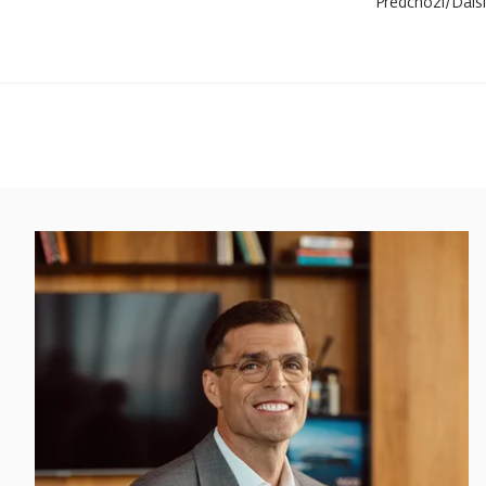
Předchozí
/
Další