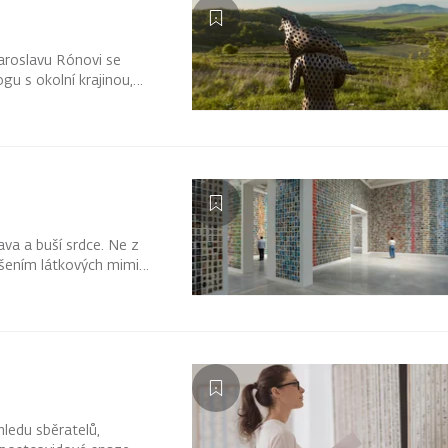
Jaroslavu Rónovi se
gu s okolní krajinou,
 kolem sebe novým
ava a buší srdce. Ne z
ošením látkových mimin
hledu sběratelů,