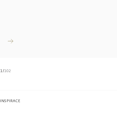
Číst
více
1
/
102
INSPIRACE