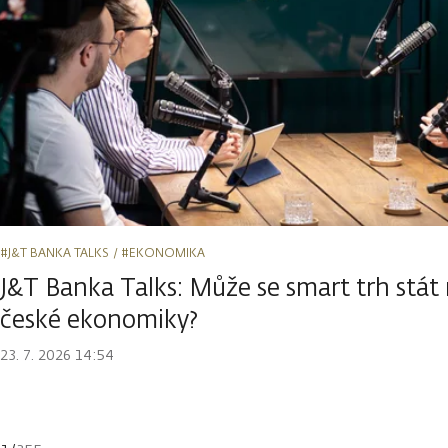
#J&T BANKA TALKS
#EKONOMIKA
J&T Banka Talks: Může se smart trh st
české ekonomiky?
23. 7. 2026 14:54