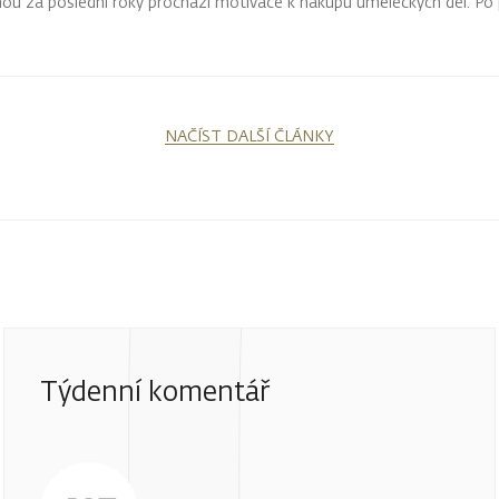
ěnou za poslední roky prochází motivace k nákupu uměleckých děl. P
řednictvím uměleckých děl se sběratelé vracejí opět k emoční hodnotě.
NAČÍST DALŠÍ ČLÁNKY
Týdenní komentář