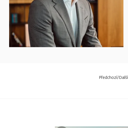
ČÍST
TRENDING INTERVIEW
VÍCE
9-MINUTOVÉ ČTENÍ
Předchozí
/
Další