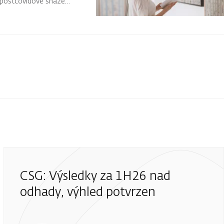
o postcovidové snaze
CSG: Výsledky za 1H26 nad
odhady, výhled potvrzen