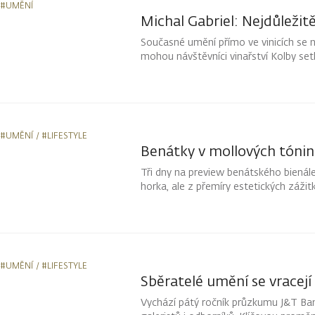
#UMĚNÍ
Michal Gabriel: Nejdůležitě
Současné umění přímo ve vinicích se na
mohou návštěvníci vinařství Kolby setk
proměňují se s denním světlem i poč
způsobem.
#UMĚNÍ
#LIFESTYLE
Benátky v mollových tónin
Tři dny na preview benátského bienále.
horka, ale z přemíry estetických záž
v japonském pavilonu. A upřímně nelitu
#UMĚNÍ
#LIFESTYLE
Sběratelé umění se vracej
Vychází pátý ročník průzkumu J&T Bank