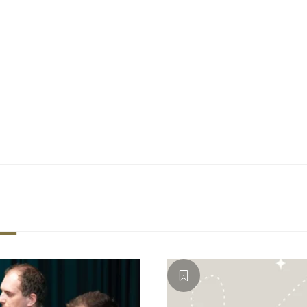
Vše začín
Už více než 2
investoři, maj
hledají něco