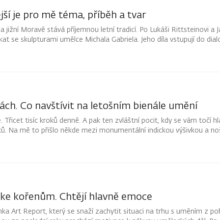
jší je pro mě téma, příběh a tvar
 jižní Moravě stává příjemnou letní tradicí. Po Lukáši Rittsteinovi a 
at se skulpturami umělce Michala Gabriela. Jeho díla vstupují do dialo
asím a nabízejí kolemjdoucím možnost zastavit se a vnímat prostor
ách. Co navštívit na letošním bienále umění
 Třicet tisíc kroků denně. A pak ten zvláštní pocit, kdy se vám točí hl
itků. Na mě to přišlo někde mezi monumentální indickou výšivkou a n
ji ani kroku.
í ke kořenům. Chtějí hlavně emoce
a Art Report, který se snaží zachytit situaci na trhu s uměním z po