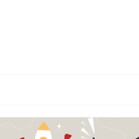
á potkáním.
5 let se u nás potkávají úspěšní
itelé firem i privátní klienti, kteří
 výjimečného.