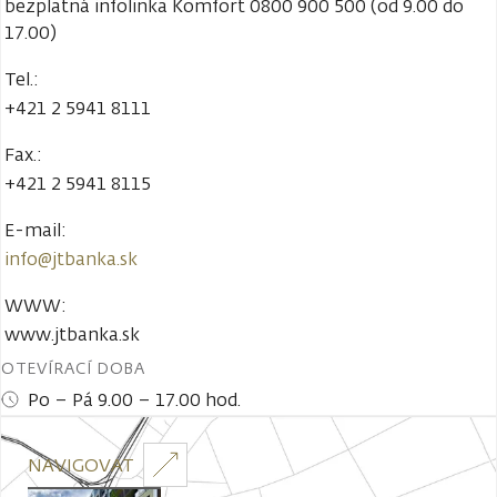
bezplatná infolinka Komfort
0800 900 500
(od 9.00 do
17.00)
Tel.:
+421 2 5941 8111
Fax.:
+421 2 5941 8115
E-mail:
info@jtbanka.sk
WWW:
www.jtbanka.sk
OTEVÍRACÍ DOBA
Po – Pá 9.00 – 17.00 hod.
NAVIGOVAT