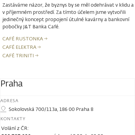
Zastáváme názor, že byznys by se měl odehrávat v klidu a
v příjemném prostředí. Za tímto účelem jsme vytvořili
jedinečný koncept propojení útulné kavárny a bankovní
pobočky J&T Banka Café.
CAFÉ RUSTONKA
CAFÉ ELEKTRA
CAFÉ TRINITI
Pobočky
Praha
ADRESA
Sokolovská 700/113a, 186 00 Praha 8
KONTAKTY
Volání z ČR: