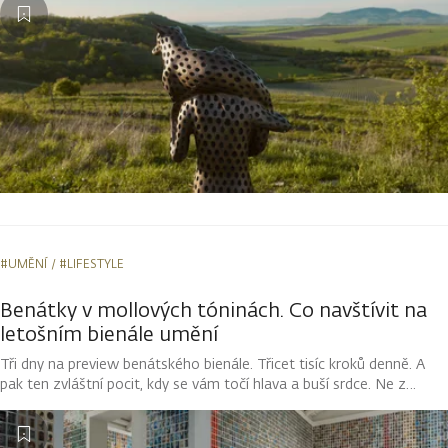
Michala Gabriela. Jeho díla vstupují do dialogu s okolní krajinou,
proměňují se s denním světlem i počasím a nabízejí kolemjdoucím
možnost zastavit se a vnímat prostor kolem sebe novým
způsobem.
#UMĚNÍ
#LIFESTYLE
Benátky v mollových tóninách. Co navštívit na
letošním bienále umění
Tři dny na preview benátského bienále. Třicet tisíc kroků denně. A
pak ten zvláštní pocit, kdy se vám točí hlava a buší srdce. Ne z
horka, ale z přemíry estetických zážitků. Na mě to přišlo někde mezi
monumentální indickou výšivkou a nošením látkových mimin v
japonském pavilonu. A upřímně nelituji ani kroku.