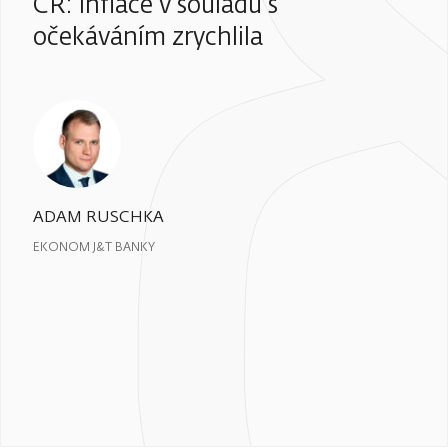
ČR: Inflace v souladu s
očekáváním zrychlila
ADAM RUSCHKA
EKONOM J&T BANKY