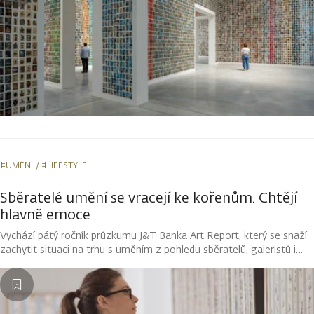
#UMĚNÍ
#LIFESTYLE
Sběratelé umění se vracejí ke kořenům. Chtějí
hlavně emoce
Vychází pátý ročník průzkumu J&T Banka Art Report, který se snaží
zachytit situaci na trhu s uměním z pohledu sběratelů, galeristů i
odborníků. Klíčovou proměnou za poslední roky prochází motivace
k nákupu uměleckých děl. Po postcovidové snaze ochránit majetek
před inflací i prostřednictvím uměleckých děl se sběratelé vracejí
opět k emoční hodnotě.