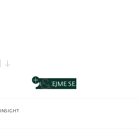
Vše začíná potkáním.
Už více než 25 let se u nás potkávají úspěšní
investoři, majitelé firem i privátní klienti, kteří
hledají něco výjimečného.
POTKEJME SE.
INSIGHT