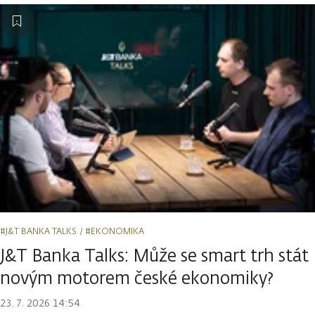
#J&T BANKA TALKS
#EKONOMIKA
J&T Banka Talks: Může se smart trh stát
novým motorem české ekonomiky?
23. 7. 2026 14:54