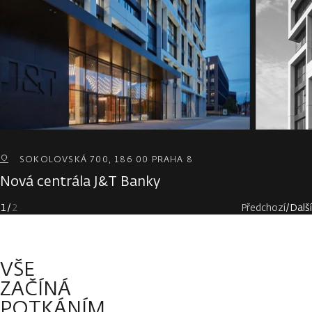
SOKOLOVSKÁ 700, 186 00 PRAHA 8
Nová centrála J&T Banky
1
/
2
Předchozí
/
Další
VŠE
ZAČÍNÁ
POTKÁNÍM.