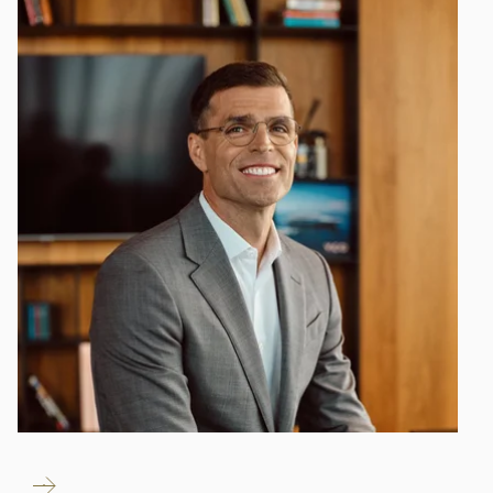
ČÍST
TRENDING INTERVIEW
VÍCE
9-MINUTOVÉ ČTENÍ
Číst