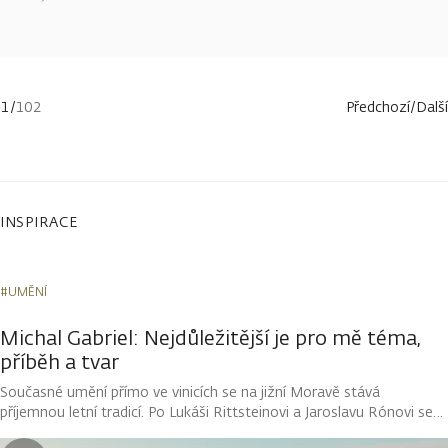
více
1
/
102
Předchozí
/
Další
INSPIRACE
#UMĚNÍ
Michal Gabriel: Nejdůležitější je pro mě téma,
příběh a tvar
Současné umění přímo ve vinicích se na jižní Moravě stává
příjemnou letní tradicí. Po Lukáši Rittsteinovi a Jaroslavu Rónovi se
mohou návštěvníci vinařství Kolby setkat se skulpturami umělce