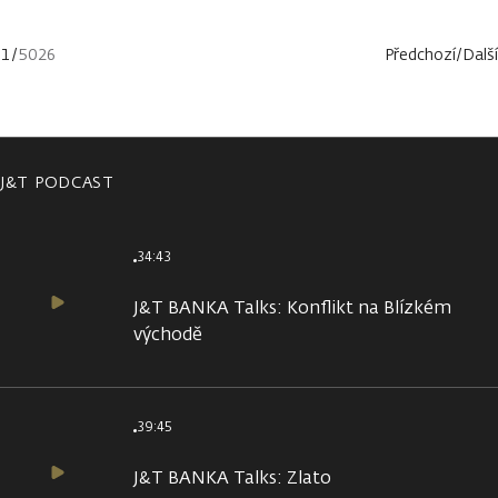
1
/
5026
Předchozí
/
Další
J&T PODCAST
34:43
J&T BANKA Talks: Konflikt na Blízkém
východě
39:45
J&T BANKA Talks: Zlato