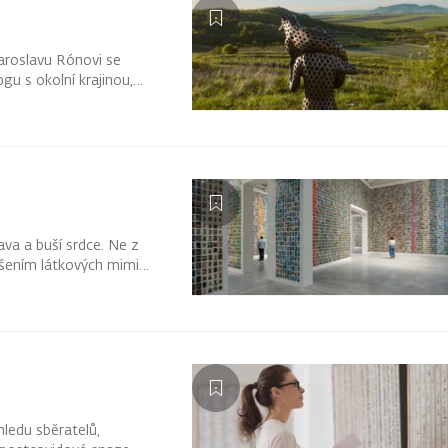
Jaroslavu Rónovi se
gu s okolní krajinou,
 kolem sebe novým
ava a buší srdce. Ne z
ošením látkových mimin
hledu sběratelů,