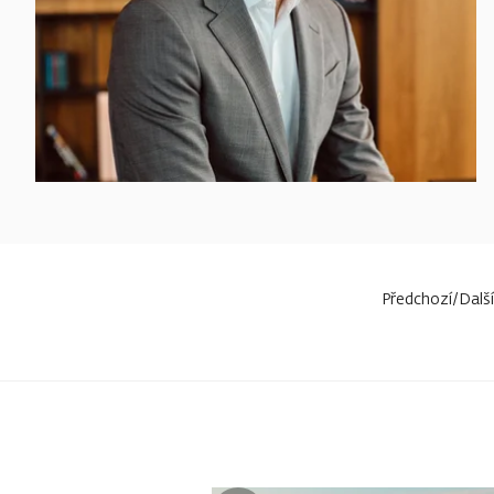
ČÍST
TRENDING INTERVIEW
VÍCE
9-MINUTOVÉ ČTENÍ
Předchozí
/
Další