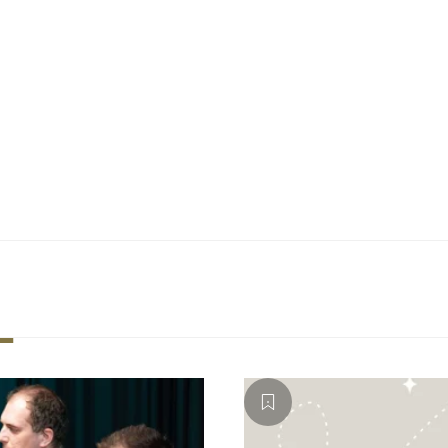
Vše začín
Už více než 2
investoři, maj
hledají něco