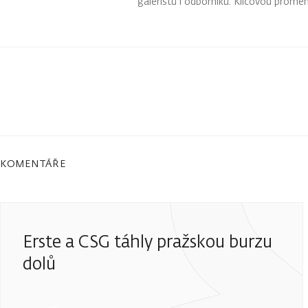
galeristů i odborníků. Klíčovou prom
ochránit majetek před inflací i prost
KOMENTÁŘE
Erste a CSG táhly pražskou burzu
dolů