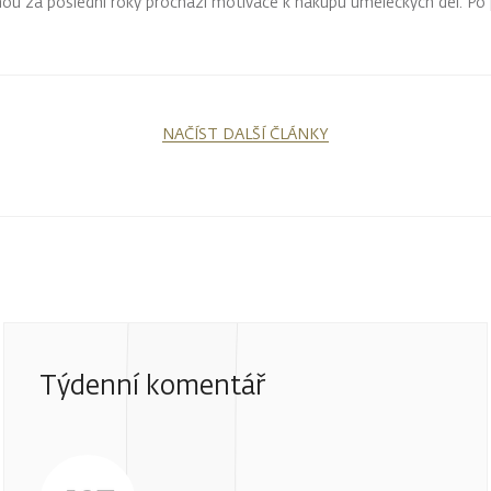
ěnou za poslední roky prochází motivace k nákupu uměleckých děl. P
řednictvím uměleckých děl se sběratelé vracejí opět k emoční hodnotě.
NAČÍST DALŠÍ ČLÁNKY
Týdenní komentář