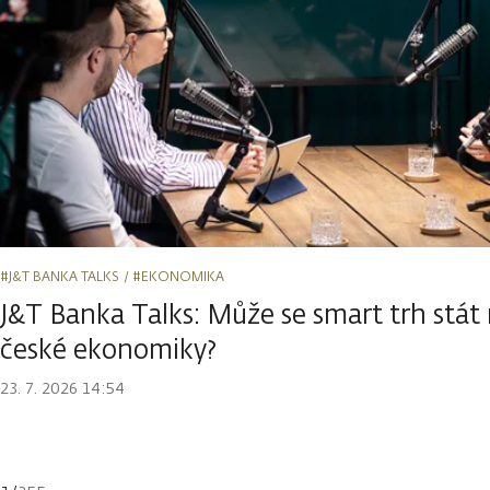
#J&T BANKA TALKS
#EKONOMIKA
J&T Banka Talks: Může se smart trh st
české ekonomiky?
23. 7. 2026 14:54