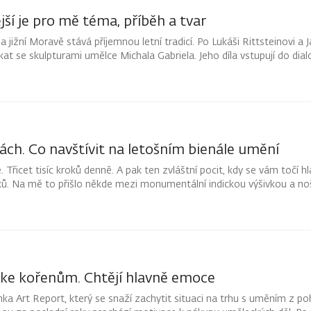
jší je pro mě téma, příběh a tvar
 jižní Moravě stává příjemnou letní tradicí. Po Lukáši Rittsteinovi a 
at se skulpturami umělce Michala Gabriela. Jeho díla vstupují do dialo
asím a nabízejí kolemjdoucím možnost zastavit se a vnímat prostor
ách. Co navštívit na letošním bienále umění
 Třicet tisíc kroků denně. A pak ten zvláštní pocit, kdy se vám točí hl
itků. Na mě to přišlo někde mezi monumentální indickou výšivkou a n
ji ani kroku.
í ke kořenům. Chtějí hlavně emoce
a Art Report, který se snaží zachytit situaci na trhu s uměním z po