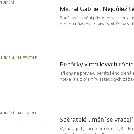
#UMĚNÍ
Michal Gabriel: Nejdůležitě
Současné umění přímo ve vinicích se na
mohou návštěvníci vinařství Kolby setk
proměňují se s denním světlem i poč
způsobem.
#UMĚNÍ
#LIFESTYLE
Benátky v mollových tónin
Tři dny na preview benátského bienále.
horka, ale z přemíry estetických záž
v japonském pavilonu. A upřímně nelitu
#UMĚNÍ
#LIFESTYLE
Sběratelé umění se vracej
Vychází pátý ročník průzkumu J&T Bank