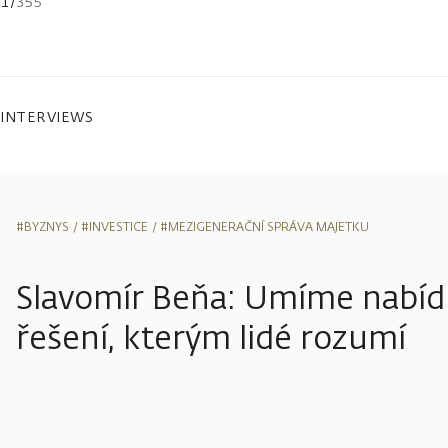
1
/
355
INTERVIEWS
#BYZNYS
#INVESTICE
#MEZIGENERAČNÍ SPRÁVA MAJETKU
Slavomír Beňa: Umíme nabídn
řešení, kterým lidé rozumí