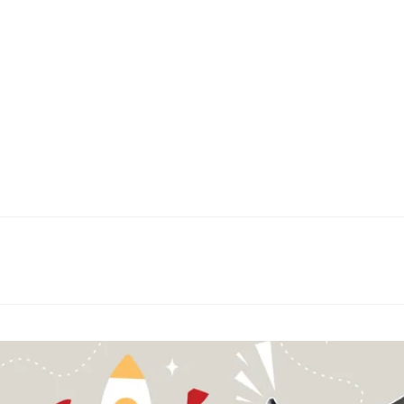
á potkáním.
5 let se u nás potkávají úspěšní
itelé firem i privátní klienti, kteří
 výjimečného.