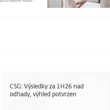
o postcovidové snaze
CSG: Výsledky za 1H26 nad
odhady, výhled potvrzen