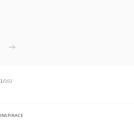
Číst
více
1
/
102
INSPIRACE