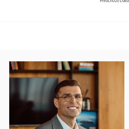
Předchozí
/
Další