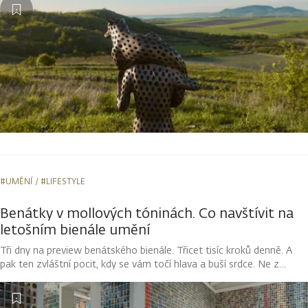
Michala Gabriela. Jeho díla vstupují do dialogu s okolní krajinou,
proměňují se s denním světlem i počasím a nabízejí kolemjdoucím
možnost zastavit se a vnímat prostor kolem sebe novým
způsobem.
#UMĚNÍ
#LIFESTYLE
Benátky v mollových tóninách. Co navštívit na
letošním bienále umění
Tři dny na preview benátského bienále. Třicet tisíc kroků denně. A
pak ten zvláštní pocit, kdy se vám točí hlava a buší srdce. Ne z
horka, ale z přemíry estetických zážitků. Na mě to přišlo někde mezi
monumentální indickou výšivkou a nošením látkových mimin v
japonském pavilonu. A upřímně nelituji ani kroku.