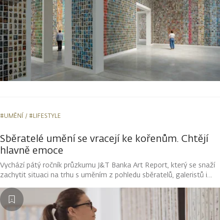
#UMĚNÍ
#LIFESTYLE
Sběratelé umění se vracejí ke kořenům. Chtějí
hlavně emoce
Vychází pátý ročník průzkumu J&T Banka Art Report, který se snaží
zachytit situaci na trhu s uměním z pohledu sběratelů, galeristů i
odborníků. Klíčovou proměnou za poslední roky prochází motivace
k nákupu uměleckých děl. Po postcovidové snaze ochránit majetek
před inflací i prostřednictvím uměleckých děl se sběratelé vracejí
opět k emoční hodnotě.