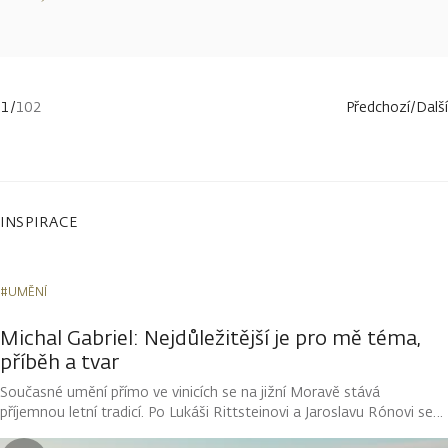
více
1
/
102
Předchozí
/
Další
INSPIRACE
#UMĚNÍ
Michal Gabriel: Nejdůležitější je pro mě téma,
příběh a tvar
Současné umění přímo ve vinicích se na jižní Moravě stává
příjemnou letní tradicí. Po Lukáši Rittsteinovi a Jaroslavu Rónovi se
mohou návštěvníci vinařství Kolby setkat se skulpturami umělce