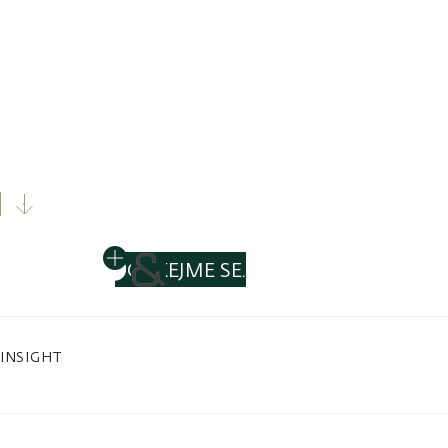
Vše začíná potkáním.
Už více než 25 let se u nás potkávají úspěšní
investoři, majitelé firem i privátní klienti, kteří
hledají něco výjimečného.
POTKEJME SE.
INSIGHT