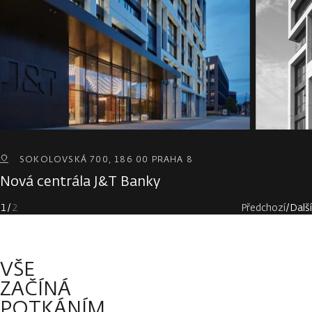
SOKOLOVSKÁ 700, 186 00 PRAHA 8
Nová centrála J&T Banky
1
/
2
Předchozí
/
Další
VŠE
ZAČÍNÁ
POTKÁNÍM.