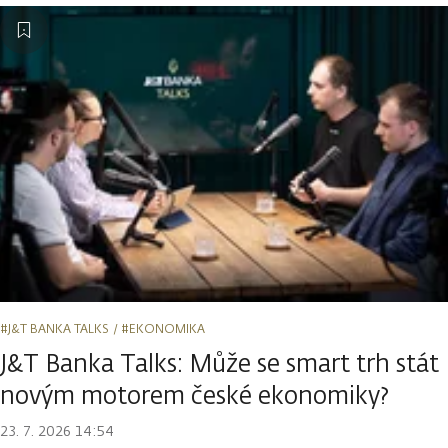
#J&T BANKA TALKS
#EKONOMIKA
J&T Banka Talks: Může se smart trh stát
novým motorem české ekonomiky?
23. 7. 2026 14:54