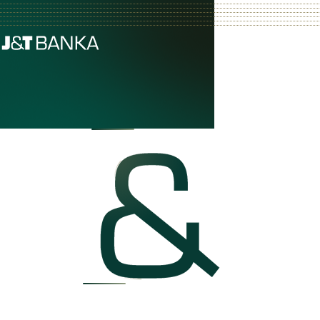
TEN S NÁPADY
TEN S VÝSLEDKY