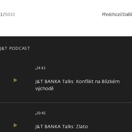
1
/
5033
Předchozí
/
Další
J&T PODCAST
34:43
J&T BANKA Talks: Konflikt na Blízkém
východě
39:45
J&T BANKA Talks: Zlato