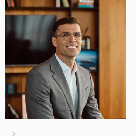
ČÍST
TRENDING INTERVIEW
VÍCE
9-MINUTOVÉ ČTENÍ
Číst