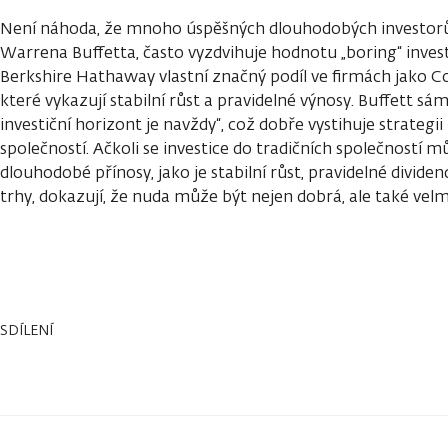
Není náhoda, že mnoho úspěšných dlouhodobých investorů
Warrena Buffetta, často vyzdvihuje hodnotu „boring“ inves
Berkshire Hathaway vlastní značný podíl ve firmách jako C
které vykazují stabilní růst a pravidelné výnosy. Buffett sám
investiční horizont je navždy“, což dobře vystihuje strategii 
společností. Ačkoli se investice do tradičních společností mů
dlouhodobé přínosy, jako je stabilní růst, pravidelné divide
trhy, dokazují, že nuda může být nejen dobrá, ale také velm
SDÍLENÍ