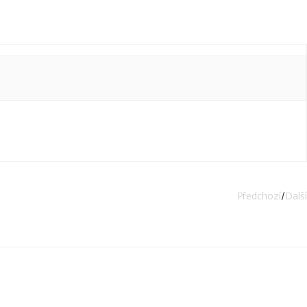
Předchozí
/
Další