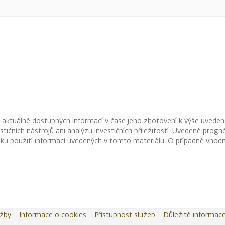
z aktuálně dostupných informací v čase jeho zhotovení k výše uveden
vestičních nástrojů ani analýzu investičních příležitostí. Uvedené pr
ku použití informací uvedených v tomto materiálu. O případné vhodn
užby
Informace o cookies
Přístupnost služeb
Důležité informac