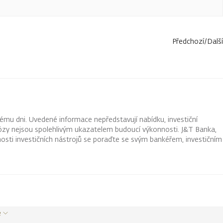
Předchozí
/
Další
ému dni. Uvedené informace nepředstavují nabídku, investiční
ognózy nejsou spolehlivým ukazatelem budoucí výkonnosti. J&T Banka,
osti investičních nástrojů se poraďte se svým bankéřem, investičním
e