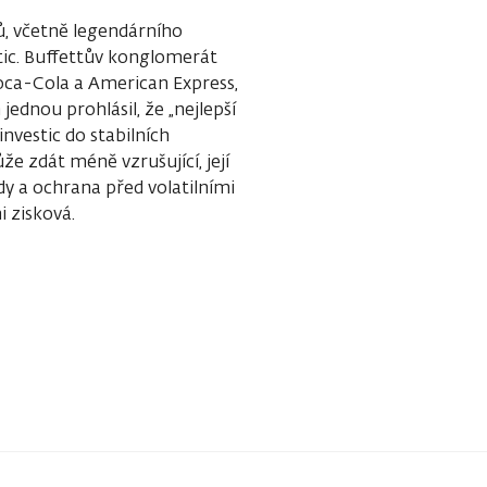
, včetně legendárního
tic. Buffettův konglomerát
oca-Cola a American Express,
 jednou prohlásil, že „nejlepší
investic do stabilních
že zdát méně vzrušující, její
ndy a ochrana před volatilními
i zisková.