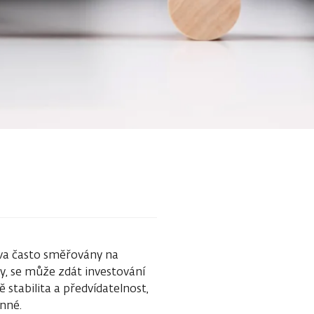
áva často směřovány na
y, se může zdát investování
 stabilita a předvídatelnost,
enné.