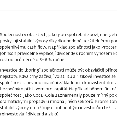
Společnosti v oblastech, jako jsou spotřební zboží, energet
poskytují stabilní výnosy díky dlouhodobě udržitelnému p
spolehlivému cash flow. Například společnosti jako Proct
Johnson pravidelně vyplácejí dividendy s ročním výnosem ko
rostou průměrně o 5–6 % ročně.
Investice do „boring“ společností může být obzvláště pří
nejistoty. Když trhy zažívají volatilitu a rizikové investice se 
společnosti s pevnou finanční základnou a konzistentním v
bezpečným přístavem pro kapitál. Například během finančn
společnosti jako Coca-Cola zaznamenaly pouze mírný pokle
dramatickými propady u mnoha jiných sektorů. Kromě toho
stabilní výnosy umožňuje dlouhodobým investorům těžit z
reinvestování dividend a zisků.