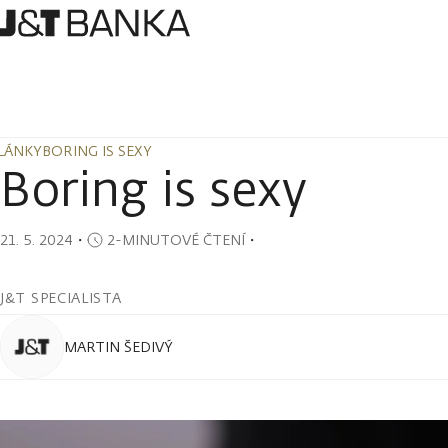
LÁNKY
BORING IS SEXY
LÁNKY
BORING IS SEXY
Boring is sexy
21. 5. 2024
・
2-MINUTOVÉ ČTENÍ
・
J&T SPECIALISTA
MARTIN ŠEDIVÝ