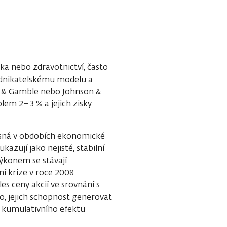
ika nebo zdravotnictví, často
odnikatelskému modelu a
er & Gamble nebo Johnson &
lem 2–3 % a jejich zisky
nosná v obdobích ekonomické
ukazují jako nejisté, stabilní
ýkonem se stávají
í krize v roce 2008
s ceny akcií ve srovnání s
, jejich schopnost generovat
 kumulativního efektu