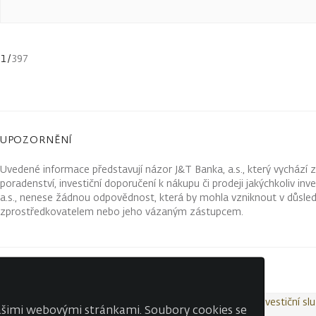
1
/
397
UPOZORNĚNÍ
Uvedené informace představují názor J&T Banka, a.s., který vychází 
poradenství, investiční doporučení k nákupu či prodeji jakýchkoliv in
a.s., nenese žádnou odpovědnost, která by mohla vzniknout v důsled
zprostředkovatelem nebo jeho vázaným zástupcem.
Kontakty
Wealth Report
Ochrana osobních údajů
Investiční sl
našimi webovými stránkami. Soubory cookies se