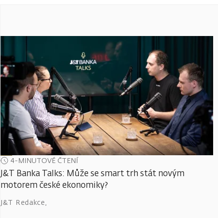
4-MINUTOVÉ ČTENÍ
J&T Banka Talks: Může se smart trh stát novým
motorem české ekonomiky?
J&T Redakce
,