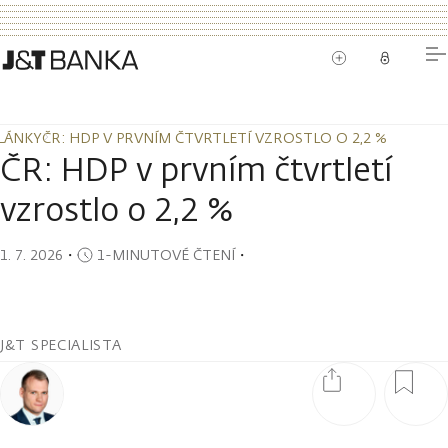
LÁNKY
ČR: HDP V PRVNÍM ČTVRTLETÍ VZROSTLO O 2,2 %
LÁNKY
ČR: HDP V PRVNÍM ČTVRTLETÍ VZROSTLO O 2,2 %
ČR: HDP v prvním čtvrtletí
vzrostlo o 2,2 %
1. 7. 2026
・
1-MINUTOVÉ ČTENÍ
・
J&T SPECIALISTA