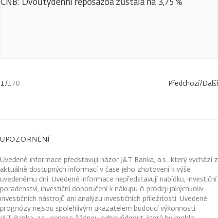
ČNB: Dvoutýdenní reposazba zůstala na 3,75 %
1
/
170
Předchozí
/
Další
UPOZORNĚNÍ
Uvedené informace představují názor J&T Banka, a.s., který vychází z
aktuálně dostupných informací v čase jeho zhotovení k výše
uvedenému dni. Uvedené informace nepředstavují nabídku, investiční
poradenství, investiční doporučení k nákupu či prodeji jakýchkoliv
investičních nástrojů ani analýzu investičních příležitostí. Uvedené
prognózy nejsou spolehlivým ukazatelem budoucí výkonnosti.
J&T Banka, a.s., nenese žádnou odpovědnost, která by mohla