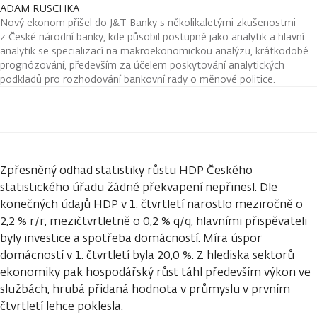
ADAM RUSCHKA
Nový ekonom přišel do J&T Banky s několikaletými zkušenostmi
z České národní banky, kde působil postupně jako analytik a hlavní
analytik se specializací na makroekonomickou analýzu, krátkodobé
prognózování, především za účelem poskytování analytických
podkladů pro rozhodování bankovní rady o měnové politice.
Zpřesněný odhad statistiky růstu HDP Českého
statistického úřadu žádné překvapení nepřinesl. Dle
konečných údajů HDP v 1. čtvrtletí narostlo meziročně o
2,2 % r/r, mezičtvrtletně o 0,2 % q/q, hlavními přispěvateli
byly investice a spotřeba domácností. Míra úspor
domácností v 1. čtvrtletí byla 20,0 %. Z hlediska sektorů
ekonomiky pak hospodářský růst táhl především výkon ve
službách, hrubá přidaná hodnota v průmyslu v prvním
čtvrtletí lehce poklesla.