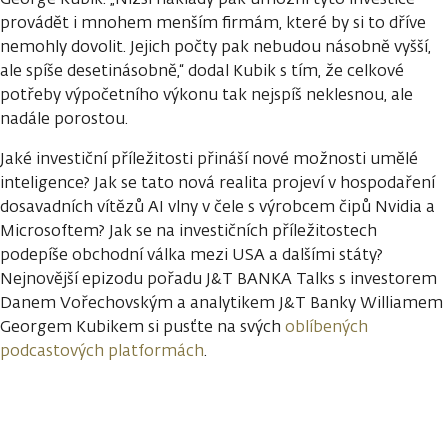
provádět i mnohem menším firmám, které by si to dříve
nemohly dovolit. Jejich počty pak nebudou násobně vyšší,
ale spíše desetinásobně,“ dodal Kubik s tím, že celkové
potřeby výpočetního výkonu tak nejspíš neklesnou, ale
nadále porostou.
Jaké investiční příležitosti přináší nové možnosti umělé
inteligence? Jak se tato nová realita projeví v hospodaření
dosavadních vítězů AI vlny v čele s výrobcem čipů Nvidia a
Microsoftem? Jak se na investičních příležitostech
podepíše obchodní válka mezi USA a dalšími státy?
Nejnovější epizodu pořadu J&T BANKA Talks s investorem
Danem Vořechovským a analytikem J&T Banky Williamem
Georgem Kubikem si pusťte na svých
oblíbených
podcastových platformách
.