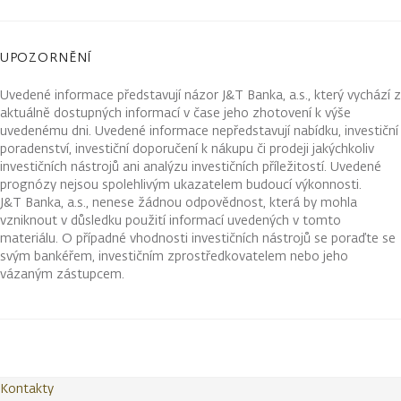
UPOZORNĚNÍ
Uvedené informace představují názor J&T Banka, a.s., který vychází z
aktuálně dostupných informací v čase jeho zhotovení k výše
uvedenému dni. Uvedené informace nepředstavují nabídku, investiční
poradenství, investiční doporučení k nákupu či prodeji jakýchkoliv
investičních nástrojů ani analýzu investičních příležitostí. Uvedené
prognózy nejsou spolehlivým ukazatelem budoucí výkonnosti.
J&T Banka, a.s., nenese žádnou odpovědnost, která by mohla
vzniknout v důsledku použití informací uvedených v tomto
materiálu. O případné vhodnosti investičních nástrojů se poraďte se
svým bankéřem, investičním zprostředkovatelem nebo jeho
vázaným zástupcem.
Kontakty