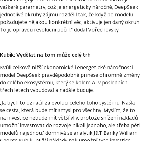
veškeré parametry, což je energeticky náročné, DeepSeek
jednotlivé okruhy zájmu rozdělil tak, že když po modelu
požadujete nějakou konkrétní věc, aktivuje jen daný okruh.
To je opravdu revoluční počin,“ dodal Vořechovský.
Kubik: Vydělat na tom může celý trh
Kvůli celkově nižší ekonomické i energetické náročnosti
model DeepSeek pravděpodobně přinese ohromné změny
do celého ekosystému, který se kolem AI v posledních
třech letech vybudoval a nadále buduje.
„Já bych to označil za evoluci celého toho systému. Našla
se cesta, která bude mít smysl pro všechny. Myslím, že to
na investice nebude mít větší vliv, protože snížení nákladů
umožní investovat do rozvoje nikoli jednoho, ale třeba pěti
modelů najednou,“ domnívá se analytik J&T Banky William
George Kubik. „Nižší náklady pak umožní tyto investice