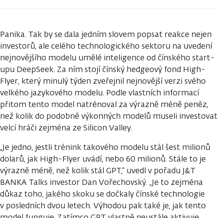
Panika. Tak by se dala jedním slovem popsat reakce nejen
investorů, ale celého technologického sektoru na uvedení
nejnovějšího modelu umělé inteligence od čínského start-
upu DeepSeek. Za ním stojí čínský hedgeový fond High-
Flyer, který minulý týden zveřejnil nejnovější verzi svého
velkého jazykového modelu. Podle vlastních informací
přitom tento model natrénoval za výrazně méně peněz,
než kolik do podobně výkonných modelů museli investovat
velcí hráči zejména ze Silicon Valley.
„Je jedno, jestli trénink takového modelu stál šest milionů
dolarů, jak High-Flyer uvádí, nebo 60 milionů. Stále to je
výrazně méně, než kolik stál GPT,“ uvedl v pořadu J&T
BANKA Talks investor Dan Vořechovský. „Je to zejména
důkaz toho, jakého skoku se dočkaly čínské technologie
v posledních dvou letech. Výhodou pak také je, jak tento
model funguje. Zatímco GPT vlastně neustále aktivuje