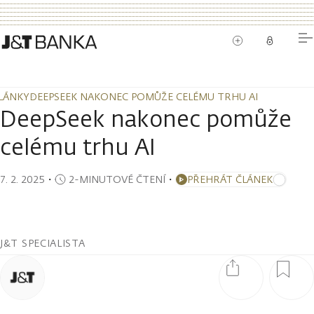
LÁNKY
DEEPSEEK NAKONEC POMŮŽE CELÉMU TRHU AI
LÁNKY
DEEPSEEK NAKONEC POMŮŽE CELÉMU TRHU AI
DeepSeek nakonec pomůže
celému trhu AI
7. 2. 2025
・
2-MINUTOVÉ ČTENÍ
・
PŘEHRÁT ČLÁNEK
J&T SPECIALISTA