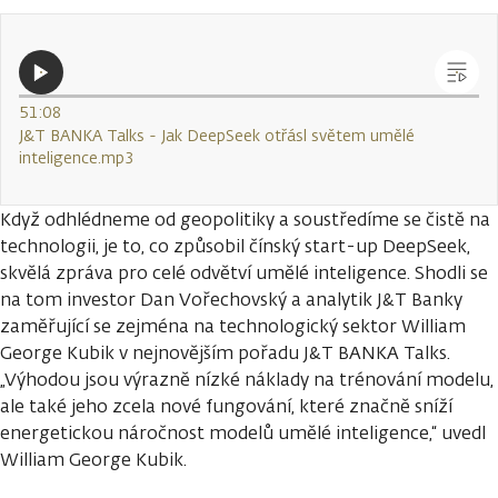
51:08
J&T BANKA Talks - Jak DeepSeek otřásl světem umělé
inteligence.mp3
Když odhlédneme od geopolitiky a soustředíme se čistě na
technologii, je to, co způsobil čínský start-up DeepSeek,
skvělá zpráva pro celé odvětví umělé inteligence. Shodli se
na tom investor Dan Vořechovský a analytik J&T Banky
zaměřující se zejména na technologický sektor William
George Kubik v nejnovějším pořadu J&T BANKA Talks.
„Výhodou jsou výrazně nízké náklady na trénování modelu,
ale také jeho zcela nové fungování, které značně sníží
energetickou náročnost modelů umělé inteligence,“ uvedl
William George Kubik.