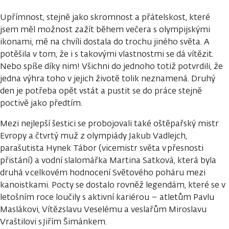
Upřímnost, stejně jako skromnost a přátelskost, které
jsem měl možnost zažít během večera s olympijskými
ikonami, mě na chvíli dostala do trochu jiného světa. A
potěšila v tom, že i s takovými vlastnostmi se dá vítězit.
Nebo spíše díky nim! Všichni do jednoho totiž potvrdili, že
jedna výhra toho v jejich životě tolik neznamená. Druhý
den je potřeba opět vstát a pustit se do práce stejně
poctivě jako předtím.
Mezi nejlepší šestici se probojovali také oštěpařský mistr
Evropy a čtvrtý muž z olympiády Jakub Vadlejch,
parašutista Hynek Tábor (vicemistr světa v přesnosti
přistání) a vodní slalomářka Martina Satková, která byla
druhá v celkovém hodnocení Světového poháru mezi
kanoistkami. Pocty se dostalo rovněž legendám, které se v
letošním roce loučily s aktivní kariérou – atletům Pavlu
Maslákovi, Vítězslavu Veselému a veslařům Miroslavu
Vraštilovi s Jiřím Šimánkem.