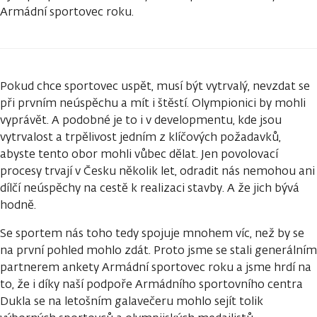
Armádní sportovec roku.
Pokud chce sportovec uspět, musí být vytrvalý, nevzdat se
při prvním neúspěchu a mít i štěstí. Olympionici by mohli
vyprávět. A podobné je to i v developmentu, kde jsou
vytrvalost a trpělivost jedním z klíčových požadavků,
abyste tento obor mohli vůbec dělat. Jen povolovací
procesy trvají v Česku několik let, odradit nás nemohou ani
dílčí neúspěchy na cestě k realizaci stavby. A že jich bývá
hodně.
Se sportem nás toho tedy spojuje mnohem víc, než by se
na první pohled mohlo zdát. Proto jsme se stali generálním
partnerem ankety Armádní sportovec roku a jsme hrdí na
to, že i díky naší podpoře Armádního sportovního centra
Dukla se na letošním galavečeru mohlo sejít tolik