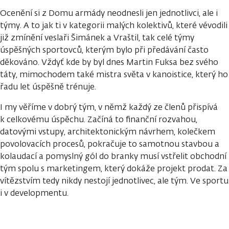
Ocenění si z Domu armády neodnesli jen jednotlivci, ale i
týmy. A to jak ti v kategorii malých kolektivů, které vévodili
již zmínění veslaři Šimánek a Vraštil, tak celé týmy
úspěšných sportovců, kterým bylo při předávání často
děkováno. Vždyť kde by byl dnes Martin Fuksa bez svého
táty, mimochodem také mistra světa v kanoistice, který ho
řadu let úspěšně trénuje.
I my věříme v dobrý tým, v němž každý ze členů přispívá
k celkovému úspěchu. Začíná to finanční rozvahou,
datovými vstupy, architektonickým návrhem, kolečkem
povolovacích procesů, pokračuje to samotnou stavbou a
kolaudací a pomyslný gól do branky musí vstřelit obchodní
tým spolu s marketingem, který dokáže projekt prodat. Za
vítězstvím tedy nikdy nestojí jednotlivec, ale tým. Ve sportu
i v developmentu.