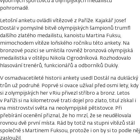
výborných sportovců a olympijských medailistů
pohromadě.
Letošní anketu ovládli vítězové z Paříže. Kajakář Josef
Dostál v pomyslné bitvě olympijských šampionů trumfl
dalšího zlatého medailistu, kanoistu Martina Fuksu,
mimochodem vítěze loňského ročníku této ankety. Na
bronzové pozici se umístila rovněž bronzová olympijská
medailistka v oštěpu Nikola Ogrodníková. Rozhodovalo
hlasování trenérů, funkcionářů a odborníků Dukly.
V osmadvacetileté historii ankety usedl Dostál na duklácký
trůn už podruhé. Poprvé si ovace užíval před osmi lety, kdy
si z olympijských her v Riu přivezl stříbro a bronz. Letos
v Paříži si na kilometrové trati dojel pro zlato, titul získal i
na mistrovství světa na neolympijské pětistovce. Při
přebírání ocenění přiznal, že ho mrzí, že se neudělovala
rovnou dvě první místa. Rád by totiž na stupni vítězů stál
společně s Martinem Fuksou, protože i on by si to podle něj
zasloužil.