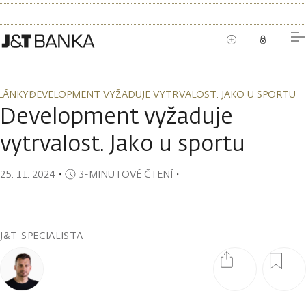
LÁNKY
DEVELOPMENT VYŽADUJE VYTRVALOST. JAKO U SPORTU
LÁNKY
DEVELOPMENT VYŽADUJE VYTRVALOST. JAKO U SPORTU
Development vyžaduje
vytrvalost. Jako u sportu
25. 11. 2024
・
3-MINUTOVÉ ČTENÍ
・
J&T SPECIALISTA