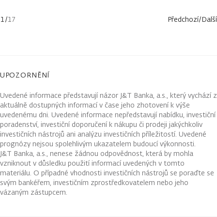
1
/
17
Předchozí
/
Další
UPOZORNĚNÍ
Uvedené informace představují názor J&T Banka, a.s., který vychází z
aktuálně dostupných informací v čase jeho zhotovení k výše
uvedenému dni. Uvedené informace nepředstavují nabídku, investiční
poradenství, investiční doporučení k nákupu či prodeji jakýchkoliv
investičních nástrojů ani analýzu investičních příležitostí. Uvedené
prognózy nejsou spolehlivým ukazatelem budoucí výkonnosti.
J&T Banka, a.s., nenese žádnou odpovědnost, která by mohla
vzniknout v důsledku použití informací uvedených v tomto
materiálu. O případné vhodnosti investičních nástrojů se poraďte se
svým bankéřem, investičním zprostředkovatelem nebo jeho
vázaným zástupcem.