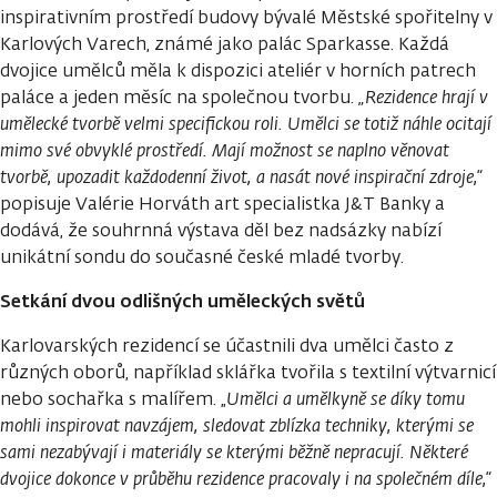
inspirativním prostředí budovy bývalé Městské spořitelny v
Karlových Varech, známé jako palác Sparkasse. Každá
dvojice umělců měla k dispozici ateliér v horních patrech
paláce a jeden měsíc na společnou tvorbu.
„Rezidence hrají v
umělecké tvorbě velmi specifickou roli. Umělci se totiž náhle ocitají
mimo své obvyklé prostředí. Mají možnost se naplno věnovat
tvorbě, upozadit každodenní život, a nasát nové inspirační zdroje,“
popisuje Valérie Horváth art specialistka J&T Banky a
dodává, že souhrnná výstava děl bez nadsázky nabízí
unikátní sondu do současné české mladé tvorby.
Setkání dvou odlišných uměleckých světů
Karlovarských rezidencí se účastnili dva umělci často z
různých oborů, například sklářka tvořila s textilní výtvarnicí
nebo sochařka s malířem. „
Umělci a umělkyně se díky tomu
mohli inspirovat navzájem, sledovat zblízka techniky, kterými se
sami nezabývají i materiály se kterými běžně nepracují. Některé
dvojice dokonce v průběhu rezidence pracovaly i na společném díle,“