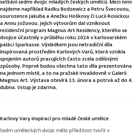
setkání sedmi dvojic mladých českých umělců. Mezi nimi
najdeme například Radku Bodzewicz a Petru Švecovou,
sourozence Jakuba a Anežku Hoškovy či Lucii Rosickou
a Annu Jožovou. Jejich výtvorům dal vzniknout
rezidenční program Magnus Art Residency, kterého se
dvojice účastnily v průběhu roku 2024 v karlovarském
paláci Sparkasse. Výsledkem jsou netradiční díla
inspirovaná prostředím Karlových Varů, která vznikla
spojením autorů pracujících často zcela odlišnými
způsoby. Poprvé budou všechna tato díla prezentována
na jednom místě, a to na pražské Invalidovně v Galerii
Magnus Art. Výstava otevírá 13. února a potrvá až do 4.
dubna. Vstup je zdarma.
Karlovy Vary inspirací pro mladé české umělce
Sedm uměleckých dvojic mělo příležitost tvořit v