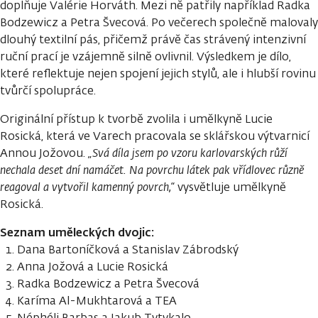
doplňuje Valérie Horváth. Mezi ně patřily například Radka
Bodzewicz a Petra Švecová. Po večerech společně malovaly
dlouhý textilní pás, přičemž právě čas strávený intenzivní
ruční prací je vzájemně silně ovlivnil. Výsledkem je dílo,
které reflektuje nejen spojení jejich stylů, ale i hlubší rovinu
tvůrčí spolupráce.
Originální přístup k tvorbě zvolila i umělkyně Lucie
Rosická, která ve Varech pracovala se sklářskou výtvarnicí
Annou Jožovou.
„Svá díla jsem po vzoru karlovarských růží
nechala deset dní namáčet. Na povrchu látek pak vřídlovec různě
reagoval a vytvořil kamenný povrch,“
vysvětluje umělkyně
Rosická.
Seznam uměleckých dvojic:
Dana Bartoníčková a Stanislav Zábrodský
Anna Jožová a Lucie Rosická
Radka Bodzewicz a Petra Švecová
Karíma Al-Mukhtarová a TEA
Néphéli Barbas a Jakub Tytykalo