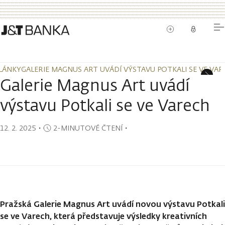
LÁNKY
GALERIE MAGNUS ART UVÁDÍ VÝSTAVU POTKALI SE VE VA
LÁNKY
GALERIE MAGNUS ART UVÁDÍ VÝSTAVU POTKALI SE VE VA
Galerie Magnus Art uvádí
výstavu Potkali se ve Varech
12. 2. 2025
・
2-MINUTOVÉ ČTENÍ
・
Pražská Galerie Magnus Art uvádí novou výstavu Potkali
se ve Varech, která představuje výsledky kreativních