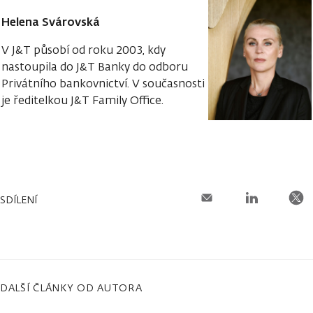
Helena Svárovská
V J&T působí od roku 2003, kdy
nastoupila do J&T Banky do odboru
Privátního bankovnictví. V současnosti
je ředitelkou J&T Family Office.
SDÍLENÍ
DALŠÍ ČLÁNKY OD AUTORA