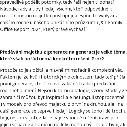
spravedlivě podělit potomky, tedy řeší nejen ti bohatí.
Návody, rady a tipy hledají všichni, kteří odpovědně k
nastřádanému majetku přistupují, alespoň to vyplývá z
dalšího ročníku našeho unikátního průzkumu J&T Family
Office Report 2024, který právě vychází.“
Předávání majetku z generace na generaci je velké téma,
které však pořád nemá konkrétní řešení. Proč?
Protože to je složitá, a hlavně mimořádně komplexní věc.
Faktem je, že kvůli historickým okolnostem tady teď přišla
první generace, která znovu zakládá tradici předávání
rodinného jmění. Nejsou k tomu analogie, vzory. Modely ze
zahraničí můžou být inspirací, ale nefungují stoprocentně.
Ty modely pro převod majetku z první na druhou, ale i na
další generace se teprve hledají. Logicky se toho lidé trochu
bojí, nejsou si jisti, zda se najde vhodné řešení právě pro
jejich situaci. Zahraniční modely mohou být inspirativní, ale