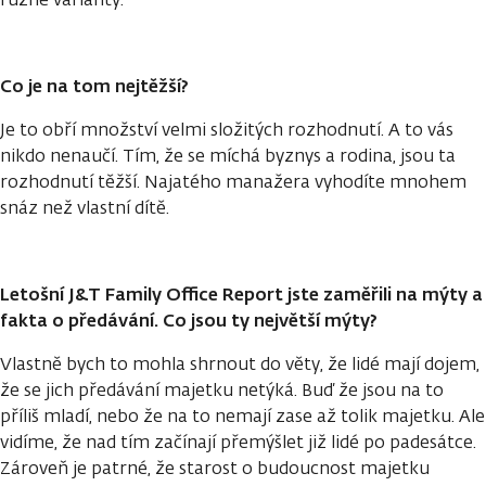
Co je na tom nejtěžší?
Je to obří množství velmi složitých rozhodnutí. A to vás
nikdo nenaučí. Tím, že se míchá byznys a rodina, jsou ta
rozhodnutí těžší. Najatého manažera vyhodíte mnohem
snáz než vlastní dítě.
Letošní J&T Family Office Report jste zaměřili na mýty a
fakta o předávání. Co jsou ty největší mýty?
Vlastně bych to mohla shrnout do věty, že lidé mají dojem,
že se jich předávání majetku netýká. Buď že jsou na to
příliš mladí, nebo že na to nemají zase až tolik majetku. Ale
vidíme, že nad tím začínají přemýšlet již lidé po padesátce.
Zároveň je patrné, že starost o budoucnost majetku