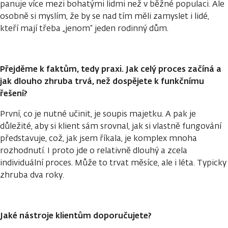
panuje více mezi bohatými lidmi než v běžné populaci. Ale
osobně si myslím, že by se nad tím měli zamyslet i lidé,
kteří mají třeba „jenom“ jeden rodinný dům.
Přejděme k faktům, tedy praxi. Jak celý proces začíná a
jak dlouho zhruba trvá, než dospějete k funkčnímu
řešení?
První, co je nutné učinit, je soupis majetku. A pak je
důležité, aby si klient sám srovnal, jak si vlastně fungování
představuje, což, jak jsem říkala, je komplex mnoha
rozhodnutí. I proto jde o relativně dlouhý a zcela
individuální proces. Může to trvat měsíce, ale i léta. Typicky
zhruba dva roky.
Jaké nástroje klientům doporučujete?