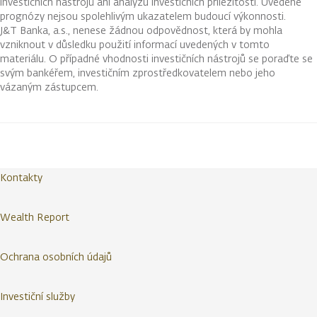
investičních nástrojů ani analýzu investičních příležitostí. Uvedené
prognózy nejsou spolehlivým ukazatelem budoucí výkonnosti.
J&T Banka, a.s., nenese žádnou odpovědnost, která by mohla
vzniknout v důsledku použití informací uvedených v tomto
materiálu. O případné vhodnosti investičních nástrojů se poraďte se
svým bankéřem, investičním zprostředkovatelem nebo jeho
vázaným zástupcem.
Kontakty
Wealth Report
Ochrana osobních údajů
Investiční služby