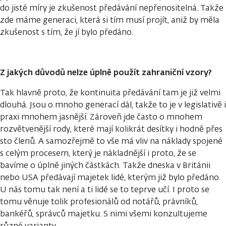
do jisté míry je zkušenost předávání nepřenositelná. Takže
zde máme generaci, která si tím musí projít, aniž by měla
zkušenost s tím, že jí bylo předáno.
Z jakých důvodů nelze úplně použít zahraniční vzory?
Tak hlavně proto, že kontinuita předávání tam je již velmi
dlouhá. Jsou o mnoho generací dál, takže to je v legislativě i
praxi mnohem jasnější. Zároveň jde často o mnohem
rozvětvenější rody, které mají kolikrát desítky i hodně přes
sto členů. A samozřejmě to vše má vliv na náklady spojené
s celým procesem, který je nákladnější i proto, že se
bavíme o úplně jiných částkách. Takže dneska v Británii
nebo USA předávají majetek lidé, kterým již bylo předáno.
U nás tomu tak není a ti lidé se to teprve učí. I proto se
tomu věnuje tolik profesionálů od notářů, právníků,
bankéřů, správců majetku. S nimi všemi konzultujeme
různé varianty.