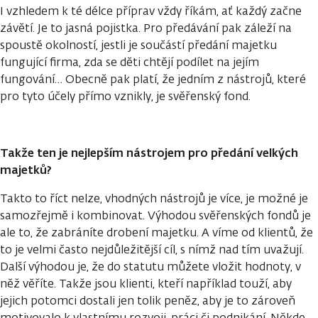
I vzhledem k té délce příprav vždy říkám, ať každý začne
závětí. Je to jasná pojistka. Pro předávání pak záleží na
spoustě okolností, jestli je součástí předání majetku
fungující firma, zda se děti chtějí podílet na jejím
fungování… Obecně pak platí, že jedním z nástrojů, které
pro tyto účely přímo vznikly, je svěřenský fond.
Takže ten je nejlepším nástrojem pro předání velkých
majetků?
Takto to říct nelze, vhodných nástrojů je více, je možné je
samozřejmě i kombinovat. Výhodou svěřenských fondů je
ale to, že zabráníte drobení majetku. A víme od klientů, že
to je velmi často nejdůležitější cíl, s nímž nad tím uvažují.
Další výhodou je, že do statutu můžete vložit hodnoty, v
něž věříte. Takže jsou klienti, kteří například touží, aby
jejich potomci dostali jen tolik peněz, aby je to zároveň
motivovalo k vlastnímu rozvoji, práci či podnikání. Někde