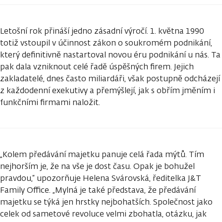
Letošní rok přináší jedno zásadní výročí. 1. května 1990
totiž vstoupil v účinnost zákon o soukromém podnikání,
který definitivně nastartoval novou éru podnikání u nás. Ta
pak dala vzniknout celé řadě úspěšných firem. Jejich
zakladatelé, dnes často miliardáři, však postupně odcházejí
z každodenní exekutivy a přemýšlejí, jak s obřím jměním i
funkčními firmami naložit.
„Kolem předávání majetku panuje celá řada mýtů. Tím
nejhorším je, že na vše je dost času. Opak je bohužel
pravdou,“ upozorňuje Helena Svárovská, ředitelka J&T
Family Office. „Mylná je také představa, že předávání
majetku se týká jen hrstky nejbohatších. Společnost jako
celek od sametové revoluce velmi zbohatla, otázku, jak