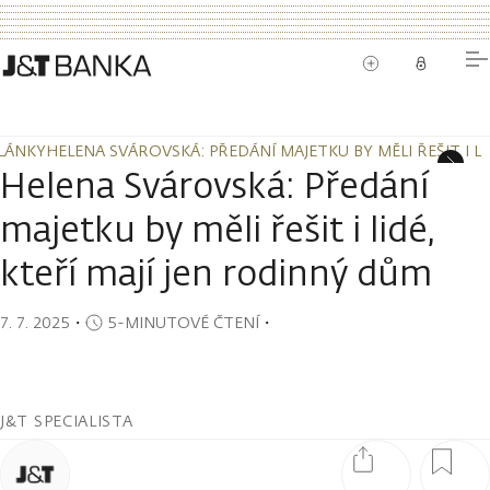
LÁNKY
HELENA SVÁROVSKÁ: PŘEDÁNÍ MAJETKU BY MĚLI ŘEŠIT I LI
LÁNKY
HELENA SVÁROVSKÁ: PŘEDÁNÍ MAJETKU BY MĚLI ŘEŠIT I LI
Helena Svárovská: Předání
majetku by měli řešit i lidé,
kteří mají jen rodinný dům
7. 7. 2025
・
5-MINUTOVÉ ČTENÍ
・
J&T SPECIALISTA