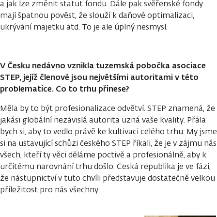
a jak lze změnit statut fondu. Dále pak svěřenské fondy
mají špatnou pověst, že slouží k daňové optimalizaci,
ukrývání majetku atd. To je ale úplný nesmysl.
V Česku nedávno vznikla tuzemská pobočka asociace
STEP, jejíž členové jsou největšími autoritami v této
problematice. Co to trhu přinese?
Měla by to být profesionalizace odvětví. STEP znamená, že
jakási globální nezávislá autorita uzná vaše kvality. Přála
bych si, aby to vedlo právě ke kultivaci celého trhu. My jsme
si na ustavující schůzi českého STEP říkali, že je v zájmu nás
všech, kteří ty věci děláme poctivě a profesionálně, aby k
určitému narovnání trhu došlo. Česká republika je ve fázi,
že nástupnictví v tuto chvíli představuje dostatečně velkou
příležitost pro nás všechny.