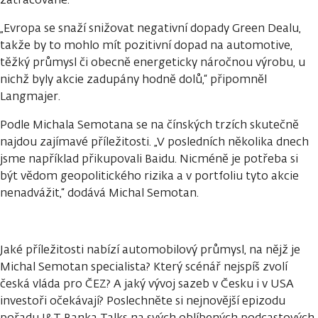
„Evropa se snaží snižovat negativní dopady Green Dealu,
takže by to mohlo mít pozitivní dopad na automotive,
těžký průmysl či obecně energeticky náročnou výrobu, u
nichž byly akcie zadupány hodně dolů,“ připomněl
Langmajer.
Podle Michala Semotana se na čínských trzích skutečně
najdou zajímavé příležitosti. „V posledních několika dnech
jsme například přikupovali Baidu. Nicméně je potřeba si
být vědom geopolitického rizika a v portfoliu tyto akcie
nenadvážit,“ dodává Michal Semotan.
Jaké příležitosti nabízí automobilový průmysl, na nějž je
Michal Semotan specialista? Který scénář nejspíš zvolí
česká vláda pro ČEZ? A jaký vývoj sazeb v Česku i v USA
investoři očekávají? Poslechněte si nejnovější epizodu
pořadu J&T Banka Talks na svých oblíbených podcastových