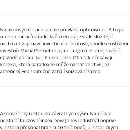
Na akciových trzích nadále převládá optimismus. A to již
mnoho měsíců v řadě, kvůli čemuž je stále složitější
nacházet zajímavé investiční příležitosti, shodli se ostřílení
investoři Michal Semotan a Jan Langmajer v nejnovější
epizodě pořadu
J&T Banka Talks
. Oba tak očekávají
korekci, která paradoxně může nastat ve chvíli, až
americký Fed skutečně zahájí snižování sazeb.
Akciové trhy rostou do závratných výšin. Například
nejstarší burzovní index Dow Jones Industrial poprvé
v historii překonal hranici 40 tisíc bodů, u historických