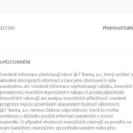
1
/
1580
Předchozí
/
Další
UPOZORNĚNÍ
Uvedené informace představují názor J&T Banka, a.s., který vychází z
aktuálně dostupných informací v čase jeho zhotovení k výše
uvedenému dni. Uvedené informace nepředstavují nabídku, investiční
poradenství, investiční doporučení k nákupu či prodeji jakýchkoliv
investičních nástrojů ani analýzu investičních příležitostí. Uvedené
prognózy nejsou spolehlivým ukazatelem budoucí výkonnosti.
J&T Banka, a.s., nenese žádnou odpovědnost, která by mohla
vzniknout v důsledku použití informací uvedených v tomto
materiálu. O případné vhodnosti investičních nástrojů se poraďte se
svým bankéřem, investičním zprostředkovatelem nebo jeho