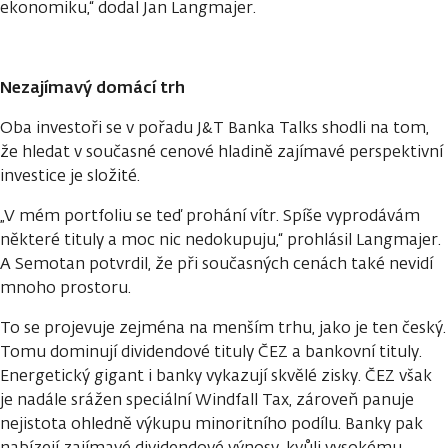
ekonomiku,“ dodal Jan Langmajer.
Nezajímavý domácí trh
Oba investoři se v pořadu J&T Banka Talks shodli na tom,
že hledat v současné cenové hladině zajímavé perspektivní
investice je složité.
„V mém portfoliu se teď prohání vítr. Spíše vyprodávám
některé tituly a moc nic nedokupuju,“ prohlásil Langmajer.
A Semotan potvrdil, že při současných cenách také nevidí
mnoho prostoru.
To se projevuje zejména na menším trhu, jako je ten český.
Tomu dominují dividendové tituly ČEZ a bankovní tituly.
Energetický gigant i banky vykazují skvělé zisky. ČEZ však
je nadále srážen speciální Windfall Tax, zároveň panuje
nejistota ohledně výkupu minoritního podílu. Banky pak
nabízejí zajímavé dividendové výnosy, kvůli vysokému