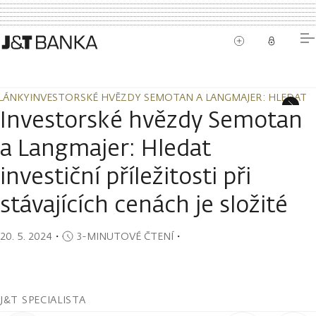
LÁNKY
INVESTORSKÉ HVĚZDY SEMOTAN A LANGMAJER: HLEDAT INVE
LÁNKY
INVESTORSKÉ HVĚZDY SEMOTAN A LANGMAJER: HLEDAT INVE
Investorské hvězdy Semotan
a Langmajer: Hledat
investiční příležitosti při
stávajících cenách je složité
20. 5. 2024
・
3-MINUTOVÉ ČTENÍ
・
J&T SPECIALISTA