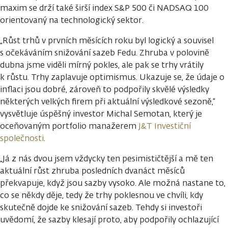
maxim se drží také širší index S&P 500 či NADSAQ 100
orientovaný na technologický sektor.
„Růst trhů v prvních měsících roku byl logický a souvisel
s očekáváním snižování sazeb Fedu. Zhruba v polovině
dubna jsme viděli mírný pokles, ale pak se trhy vrátily
k růstu. Trhy zaplavuje optimismus. Ukazuje se, že údaje o
inflaci jsou dobré, zároveň to podpořily skvělé výsledky
některých velkých firem při aktuální výsledkové sezoně,“
vysvětluje úspěšný investor Michal Semotan, který je
oceňovaným portfolio manažerem
J&T Investiční
společnosti
.
„Já z nás dvou jsem vždycky ten pesimističtější a mě ten
aktuální růst zhruba posledních dvanáct měsíců
překvapuje, když jsou sazby vysoko. Ale možná nastane to,
co se někdy děje, tedy že trhy poklesnou ve chvíli, kdy
skutečně dojde ke snižování sazeb. Tehdy si investoři
uvědomí, že sazby klesají proto, aby podpořily ochlazující