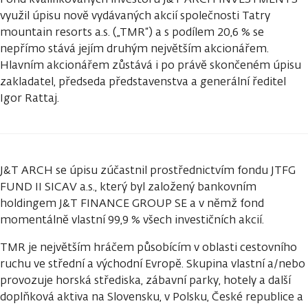
využil úpisu nově vydávaných akcií společnosti Tatry
mountain resorts a.s. („TMR“) a s podílem 20,6 % se
nepřímo stává jejím druhým největším akcionářem.
Hlavním akcionářem zůstává i po právě skončeném úpisu
zakladatel, předseda představenstva a generální ředitel
Igor Rattaj.
J&T ARCH se úpisu zúčastnil prostřednictvím fondu JTFG
FUND II SICAV a.s., který byl založený bankovním
holdingem J&T FINANCE GROUP SE a v němž fond
momentálně vlastní 99,9 % všech investičních akcií.
TMR je největším hráčem působícím v oblasti cestovního
ruchu ve střední a východní Evropě. Skupina vlastní a/nebo
provozuje horská střediska, zábavní parky, hotely a další
doplňková aktiva na Slovensku, v Polsku, České republice a