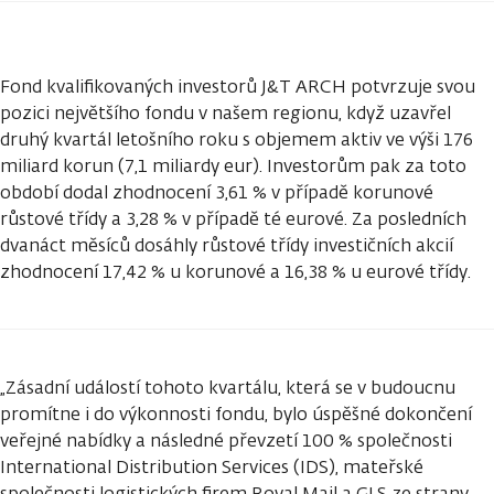
Fond kvalifikovaných investorů J&T ARCH potvrzuje svou
pozici největšího fondu v našem regionu, když uzavřel
druhý kvartál letošního roku s objemem aktiv ve výši 176
miliard korun (7,1 miliardy eur). Investorům pak za toto
období dodal zhodnocení 3,61 % v případě korunové
růstové třídy a 3,28 % v případě té eurové. Za posledních
dvanáct měsíců dosáhly růstové třídy investičních akcií
zhodnocení 17,42 % u korunové a 16,38 % u eurové třídy.
„Zásadní událostí tohoto kvartálu, která se v budoucnu
promítne i do výkonnosti fondu, bylo úspěšné dokončení
veřejné nabídky a následné převzetí 100 % společnosti
International Distribution Services (IDS), mateřské
společnosti logistických firem Royal Mail a GLS ze strany