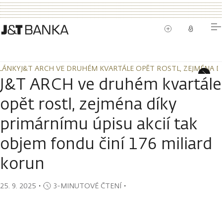
LÁNKY
J&T ARCH VE DRUHÉM KVARTÁLE OPĚT ROSTL, ZEJMÉNA DÍ
LÁNKY
J&T ARCH VE DRUHÉM KVARTÁLE OPĚT ROSTL, ZEJMÉNA DÍ
J&T ARCH ve druhém kvartále
opět rostl, zejména díky
primárnímu úpisu akcií tak
objem fondu činí 176 miliard
korun
25. 9. 2025
・
3-MINUTOVÉ ČTENÍ
・