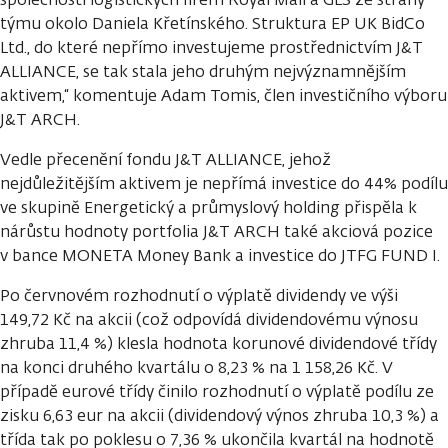
týmu okolo Daniela Křetínského. Struktura EP UK BidCo
Ltd., do které nepřímo investujeme prostřednictvím J&T
ALLIANCE, se tak stala jeho druhým nejvýznamnějším
aktivem,“ komentuje Adam Tomis, člen investičního výboru
J&T ARCH.
Vedle přecenění fondu J&T ALLIANCE, jehož
nejdůležitějším aktivem je nepřímá investice do 44% podílu
ve skupině Energetický a průmyslový holding přispěla k
nárůstu hodnoty portfolia J&T ARCH také akciová pozice
v bance MONETA Money Bank a investice do JTFG FUND I.
Po červnovém rozhodnutí o výplatě dividendy ve výši
149,72 Kč na akcii (což odpovídá dividendovému výnosu
zhruba 11,4 %) klesla hodnota korunové dividendové třídy
na konci druhého kvartálu o 8,23 % na 1 158,26 Kč. V
případě eurové třídy činilo rozhodnutí o výplatě podílu ze
zisku 6,63 eur na akcii (dividendový výnos zhruba 10,3 %) a
třída tak po poklesu o 7,36 % ukončila kvartál na hodnotě