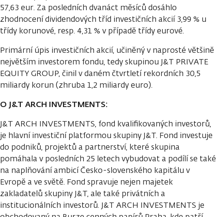
57,63 eur. Za posledních dvanáct měsíců dosáhlo
zhodnocení dividendových tříd investičních akcií 3,99 % u
třídy korunové, resp. 4,31 % v případě třídy eurové.
Primární úpis investičních akcií, učiněný v naprosté většině
největším investorem fondu, tedy skupinou J&T PRIVATE
EQUITY GROUP, činil v daném čtvrtletí rekordních 30,5
miliardy korun (zhruba 1,2 miliardy euro).
O J&T ARCH INVESTMENTS:
J&T ARCH INVESTMENTS, fond kvalifikovaných investorů,
je hlavní investiční platformou skupiny J&T. Fond investuje
do podniků, projektů a partnerství, které skupina
pomáhala v posledních 25 letech vybudovat a podílí se také
na naplňování ambicí Česko-slovenského kapitálu v
Evropě a ve světě. Fond spravuje nejen majetek
zakladatelů skupiny J&T, ale také privátních a
institucionálních investorů. J&T ARCH INVESTMENTS je
obchodovaný na Burze cenných papírů Praha, kde patří