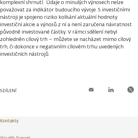
komplexní shrnutí. Údaje o minulých výnosech nelze
považovat za indikátor budoucího vývoje. S investičními
nástroji je spojeno riziko kolísání aktuální hodnoty
investiční akcie a výnosů z ní a není zaručena návratnost
původně investované částky. V rámci sdělení nebyl
zohledněn cílový trh – můžete se nacházet mimo cílový
trh, či dokonce v negativním cílovém trhu uvedených
investičních nástrojů.
SDÍLENÍ
Kontakty
Wealth Report