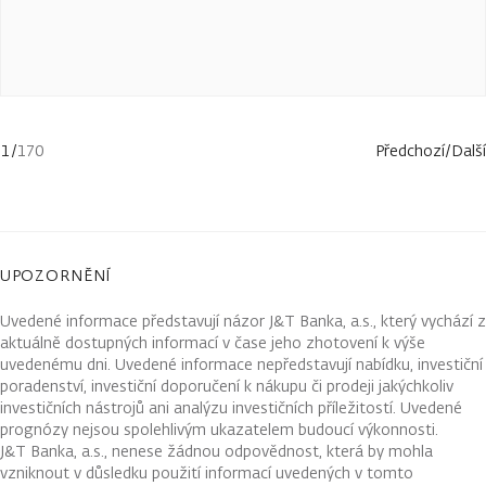
1
/
170
Předchozí
/
Další
UPOZORNĚNÍ
Uvedené informace představují názor J&T Banka, a.s., který vychází z
aktuálně dostupných informací v čase jeho zhotovení k výše
uvedenému dni. Uvedené informace nepředstavují nabídku, investiční
poradenství, investiční doporučení k nákupu či prodeji jakýchkoliv
investičních nástrojů ani analýzu investičních příležitostí. Uvedené
prognózy nejsou spolehlivým ukazatelem budoucí výkonnosti.
J&T Banka, a.s., nenese žádnou odpovědnost, která by mohla
vzniknout v důsledku použití informací uvedených v tomto