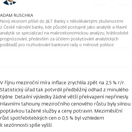
ADAM RUSCHKA
Nový ekonom přišel do J&T Banky s několikaletými zkušenostmi
z České národní banky, kde působil postupně jako analytik a hlavní
analytik se specializací na makroekonomickou analýzu, krátkodobé
prognózování, především za účelem poskytování analytických
podkladů pro rozhodování bankovní rady o měnové politice.
V říjnu meziroční míra inflace zrychlila zpět na 2,5 % r/r.
Statistický úřad tak potvrdil předběžný odhad z minulého
týdne. Detailní výsledky žádné větší překvapení nepřinesly.
Hlavními tahouny meziročního cenového růstu byly silnou
poptávkou tažené služby a ceny potravin. Meziměsíční
růst spotřebitelských cen o 0,5 % byl vzhledem
k sezónnosti spíše vyšší.