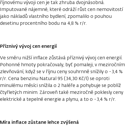
říjnovému vývoji cen je tak zhruba dvojnásobná.
Imputované nájemné, které odráží růst cen nemovitostí
jako nákladů vlastního bydlení, zpomalilo o pouhou
desetinu procentního bodu na 4,8 % r/r.
Příznivý vývoj cen energií
Ve směru nižší inflace zůstává příznivý vývoj cen energií.
Pohonné hmoty pokračovaly, byť pomaleji, v meziročním
zlevňování, když se v říjnu ceny souhrnně snížily o -3,4 %
r/r. Cena benzinu Natural 95 (34,30 Kč/l) se oproti
minulému měsíci snížila o 2 haléře a pohybuje se poblíž
čtyřletých minim. Zároveň také meziročně poklesly ceny
elektrické a tepelné energie a plynu, a to o -3,4 % r/r.
Míra inflace zůstane lehce zvýšená