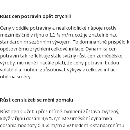
Růst cen potravin opět zrychlil
Ceny v oddíle potraviny a nealkoholické nápoje rostly
meziměsíčně v říjnu o 1,1 % m/m, což je znatelně nad
standardním sezónním vývojem. To dominantně přispělo k
opětovnému zrychlení celkové inflace. Dynamika cen
potravin tak reflektuje stále svižný růst cen zemědělské
výroby, nicméně i nadále platí, že ceny potravin budou
volatilní a mohou způsobovat výkyvy v celkové inflaci
oběma směry.
Růst cen služeb se mění pomalu
Růst cen služeb i přes mírné zvolnění zůstává zvýšený,
když v říjnu dosáhl 4,6 % r/r. Meziměsíční dynamika
dosáhla hodnoty 0,4 % m/m a vzhledem k standardnímu