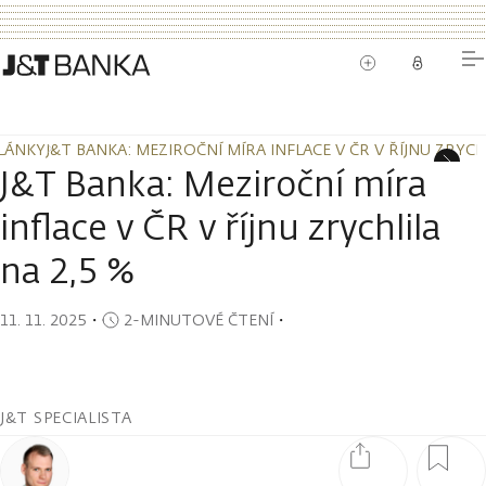
LÁNKY
J&T BANKA: MEZIROČNÍ MÍRA INFLACE V ČR V ŘÍJNU ZRYCH
LÁNKY
J&T BANKA: MEZIROČNÍ MÍRA INFLACE V ČR V ŘÍJNU ZRYCH
J&T Banka: Meziroční míra
inflace v ČR v říjnu zrychlila
na 2,5 %
11. 11. 2025
・
2-MINUTOVÉ ČTENÍ
・
J&T SPECIALISTA