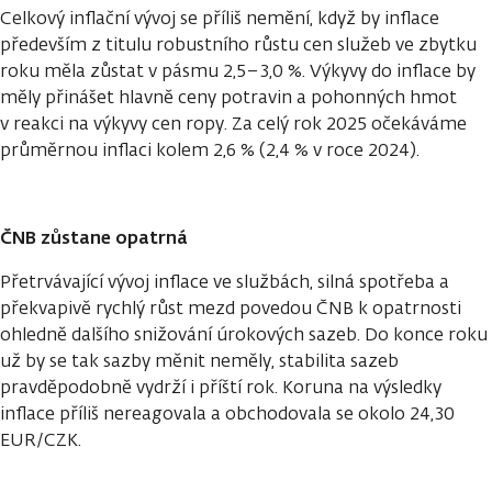
Celkový inflační vývoj se příliš nemění, když by inflace
především z titulu robustního růstu cen služeb ve zbytku
roku měla zůstat v pásmu 2,5–3,0 %. Výkyvy do inflace by
měly přinášet hlavně ceny potravin a pohonných hmot
v reakci na výkyvy cen ropy. Za celý rok 2025 očekáváme
průměrnou inflaci kolem 2,6 % (2,4 % v roce 2024).
ČNB zůstane opatrná
Přetrvávající vývoj inflace ve službách, silná spotřeba a
překvapivě rychlý růst mezd povedou ČNB k opatrnosti
ohledně dalšího snižování úrokových sazeb. Do konce roku
už by se tak sazby měnit neměly, stabilita sazeb
pravděpodobně vydrží i příští rok. Koruna na výsledky
inflace příliš nereagovala a obchodovala se okolo 24,30
EUR/CZK.