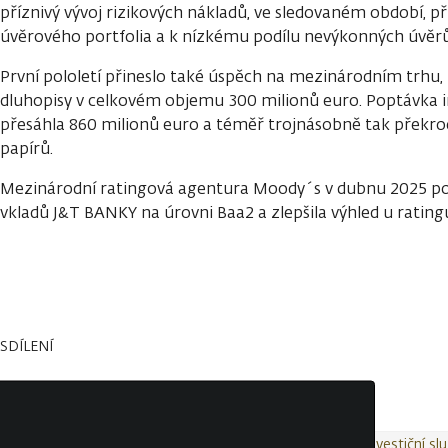
příznivý vývoj rizikových nákladů, ve sledovaném období, při
úvěrového portfolia a k nízkému podílu nevýkonných úvěr
První pololetí přineslo také úspěch na mezinárodním trhu,
dluhopisy v celkovém objemu 300 milionů euro. Poptávka 
přesáhla 860 milionů euro a téměř trojnásobně tak překr
papírů.
Mezinárodní ratingová agentura Moody´s v dubnu 2025 po
vkladů J&T BANKY na úrovni Baa2 a zlepšila výhled u ratingu
SDÍLENÍ
Kontakty
Wealth Report
Ochrana osobních údajů
Investiční sl