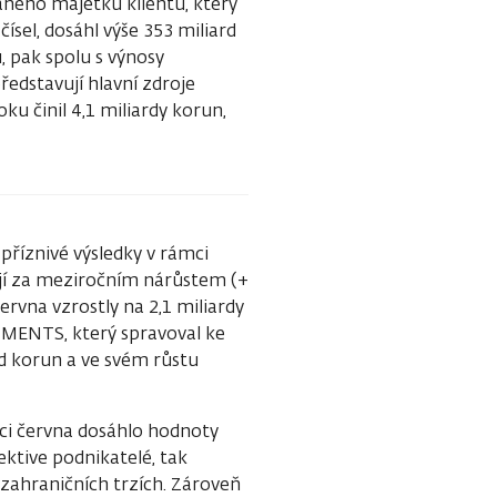
ého majetku klientů, který
ísel, dosáhl výše 353 miliard
 pak spolu s výnosy
ředstavují hlavní zdroje
ku činil 4,1 miliardy korun,
 příznivé výsledky v rámci
ojí za meziročním nárůstem (+
ervna vzrostly na 2,1 miliardy
TMENTS, který spravoval ke
d korun a ve svém růstu
nci června dosáhlo hodnoty
ektive podnikatelé, tak
zahraničních trzích. Zároveň