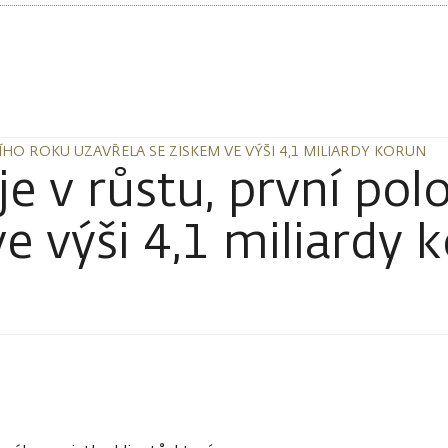
ÍHO ROKU UZAVŘELA SE ZISKEM VE VÝŠI 4,1 MILIARDY KORUN
ÍHO ROKU UZAVŘELA SE ZISKEM VE VÝŠI 4,1 MILIARDY KORUN
 v růstu, první polo
e výši 4,1 miliardy 