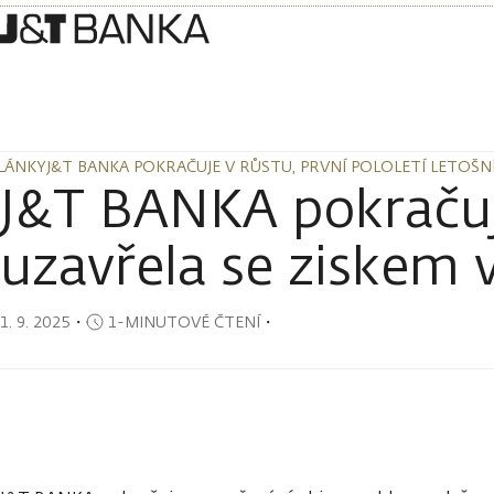
LÁNKY
J&T BANKA POKRAČUJE V RŮSTU, PRVNÍ POLOLETÍ LETOŠN
LÁNKY
J&T BANKA POKRAČUJE V RŮSTU, PRVNÍ POLOLETÍ LETOŠN
J&T BANKA pokračuje
uzavřela se ziskem v
1. 9. 2025
・
1-MINUTOVÉ ČTENÍ
・