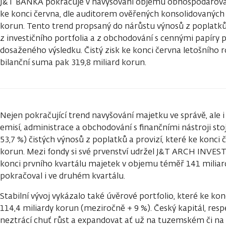
J&T BANKA pokračuje v navyšování objemu obhospodařovan
ke konci června, dle auditorem ověřených konsolidovaných č
korun. Tento trend propsaný do nárůstu výnosů z poplatků,
z investičního portfolia a z obchodování s cennými papíry p
dosaženého výsledku. Čistý zisk ke konci června letošního ro
bilanční suma pak 319,8 miliard korun.
Nejen pokračující trend navyšování majetku ve správě, ale i
emisí, administrace a obchodování s finančními nástroji st
53,7 %) čistých výnosů z poplatků a provizí, které ke konci č
korun. Mezi fondy si své prvenství udržel J&T ARCH INVES
konci prvního kvartálu majetek v objemu téměř 141 miliar
pokračoval i ve druhém kvartálu.
Stabilní vývoj vykázalo také úvěrové portfolio, které ke ko
114,4 miliardy korun (meziročně + 9 %). Český kapitál, resp
neztrácí chuť růst a expandovat ať už na tuzemském či na 