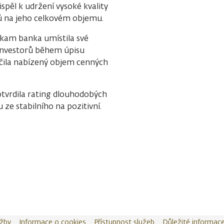
spěl k udržení vysoké kvality
ů na jeho celkovém objemu.
 kam banka umístila své
investorů během úpisu
očila nabízený objem cenných
tvrdila rating dlouhodobých
 ze stabilního na pozitivní.
užby
Informace o cookies
Přístupnost služeb
Důležité informac