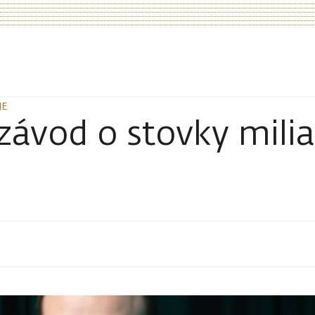
JE
JE
závod o stovky milia