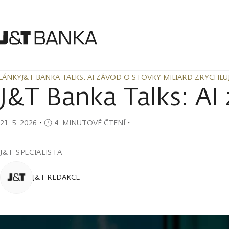
LÁNKY
J&T BANKA TALKS: AI ZÁVOD O STOVKY MILIARD ZRYCHLU
LÁNKY
J&T BANKA TALKS: AI ZÁVOD O STOVKY MILIARD ZRYCHLU
J&T Banka Talks: AI 
21. 5. 2026
・
4-MINUTOVÉ ČTENÍ
・
J&T SPECIALISTA
J&T REDAKCE