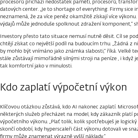
procesorů přichází nedostatek pamětí, procesorů, transfor
datových center. „Je to shortage of everything. Firmy sice inve
neznamená, že za více peněz okamžitě získají více výkonu.
výdajů může jednoduše spolknout zdražení komponent,” s
Investory přesto tato situace nemusí nutně děsit. Cíl se p
chtějí získat co největší podíl na budoucím trhu. „Žádná z 
by mohlo být vnímáno jako známka slabosti,“ říká. Velké te
stále zůstávají mimořádně silnými stroji na peníze , i když j
tak komfortní jako v minulosti.
Kdo zaplatí výpočetní výkon
Klíčovou otázkou zůstává, kdo AI nakonec zaplatí. Microsoft 
některých služeb přecházet na model, kdy zákazník platí 
výpočetního výkonu. „Plať tolik, kolik spotřebuješ je logický 
skončí období, kdy hyperscaleři část výkonu dotovali ve snaz
firmy může znamenat výrazně vyšší náklady.”