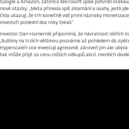
Google a Amazon, zatímco Microsoft spíše potvrdil očekává
nové otázky: „Meta přinesla spíš zklamání a úvahy, jestli 
čísla ukazují, že trh konečně vidí první náznaky monetizace 
investoři poslední dva roky čekali.”
Investor Dan Hamerník připomíná, že návratnost obřích inve
„Bubliny na trzích většinou poznáme až pohledem do zpětné
Hyperscaleři sice investují agresivně, zároveň jim ale ubývá
tak může přijít za cenu nižších odkupů akcií, menších divid