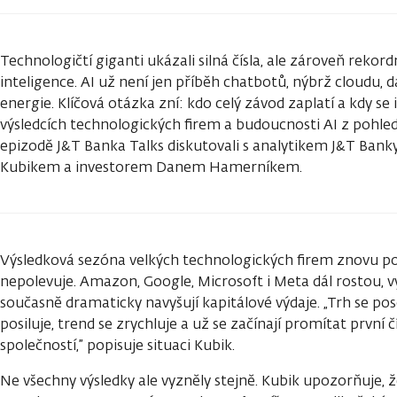
Technologičtí giganti ukázali silná čísla, ale zároveň rekor
inteligence. AI už není jen příběh chatbotů, nýbrž cloudu, d
energie. Klíčová otázka zní: kdo celý závod zaplatí a kdy se
výsledcích technologických firem a budoucnosti AI z pohledu
epizodě J&T Banka Talks diskutovali s analytikem J&T Ba
Kubikem a investorem Danem Hamerníkem.
Výsledková sezóna velkých technologických firem znovu po
nepolevuje. Amazon, Google, Microsoft i Meta dál rostou, vy
současně dramaticky navyšují kapitálové výdaje. „Trh se po
posiluje, trend se zrychluje a už se začínají promítat první
společností,” popisuje situaci Kubik.
Ne všechny výsledky ale vyzněly stejně. Kubik upozorňuje, ž