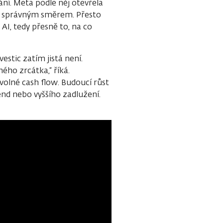
ní. Meta podle něj otevřela
jde správným směrem. Přesto
AI, tedy přesně to, na co
stic zatím jistá není.
ho zrcátka,“ říká.
 volné cash flow. Budoucí růst
end nebo vyššího zadlužení.