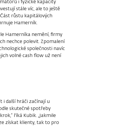
mátorů i fyzické kapacity
stují stále víc, ale to ještě
 Část růstu kapitálových
hrnuje Hamerník.
odle Hamerníka nemění, firmy
nich nechce polevit. Zpomalení
chnologické společnosti navíc
ejich volné cash flow už není
i další hráči začínají u
podle skutečné spotřeby
krok,” říká Kubik. „Jakmile
e získat klienty, tak to pro