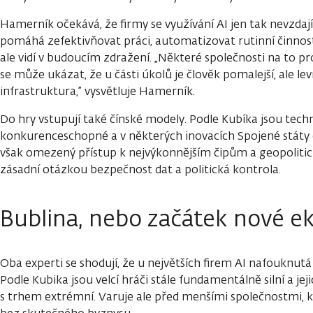
Hamerník očekává, že firmy se využívání AI jen tak nevzda
pomáhá zefektivňovat práci, automatizovat rutinní činnosti
ale vidí v budoucím zdražení. „Některé společnosti na to p
se může ukázat, že u části úkolů je člověk pomalejší, ale lev
infrastruktura,” vysvětluje Hamerník.
Do hry vstupují také čínské modely. Podle Kubíka jsou tech
konkurenceschopné a v některých inovacích Spojené státy do
však omezený přístup k nejvýkonnějším čipům a geopolitické
zásadní otázkou bezpečnost dat a politická kontrola.
Bublina, nebo začátek nové e
Oba experti se shodují, že u největších firem AI nafouknutá
Podle Kubika jsou velcí hráči stále fundamentálně silní a jej
s trhem extrémní. Varuje ale před menšími společnostmi, k
bez skutečného byznysu.