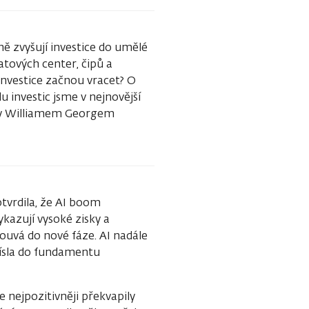
dně zvyšují investice do umělé
atových center, čipů a
 investice začnou vracet? O
 investic jsme v nejnovější
nky Williamem Georgem
tvrdila, že AI boom
kazují vysoké zisky a
souvá do nové fáze. AI nadále
 čísla do fundamentu
e nejpozitivněji překvapily