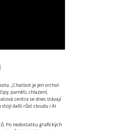
ů
bota. „Chatbot je jen vrchol
čipy, paměti, chlazení,
atová centra se dnes stávají
ojí další růst cloudu i AI
itů. Po nedostatku grafických