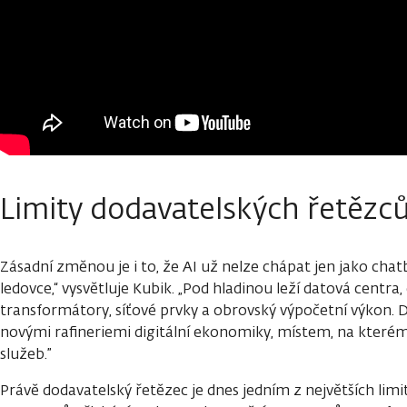
Limity dodavatelských řetězc
Zásadní změnou je i to, že AI už nelze chápat jen jako chat
ledovce,“ vysvětluje Kubik. „Pod hladinou leží datová centra, 
transformátory, síťové prvky a obrovský výpočetní výkon. D
novými rafineriemi digitální ekonomiky, místem, na kterém st
služeb.”
Právě dodavatelský řetězec je dnes jedním z největších lim