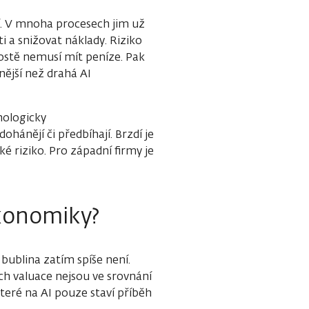
jí. V mnoha procesech jim už
 a snižovat náklady. Riziko
rostě nemusí mít peníze. Pak
nější než drahá AI
nologicky
hánějí či předbíhají. Brzdí je
 riziko. Pro západní firmy je
konomiky?
 bublina zatím spíše není.
ich valuace nejsou ve srovnání
teré na AI pouze staví příběh