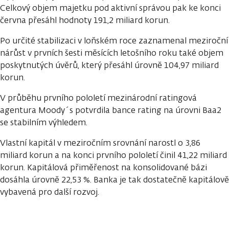
Celkový objem majetku pod aktivní správou pak ke konci
června přesáhl hodnoty 191,2 miliard korun.
Po určité stabilizaci v loňském roce zaznamenal meziroční
nárůst v prvních šesti měsících letošního roku také objem
poskytnutých úvěrů, který přesáhl úrovně 104,97 miliard
korun.
V průběhu prvního pololetí mezinárodní ratingová
agentura Moody´s potvrdila bance rating na úrovni Baa2
se stabilním výhledem.
Vlastní kapitál v meziročním srovnání narostl o 3,86
miliard korun a na konci prvního pololetí činil 41,22 miliard
korun. Kapitálová přiměřenost na konsolidované bázi
dosáhla úrovně 22,53 %. Banka je tak dostatečně kapitálově
vybavená pro další rozvoj.