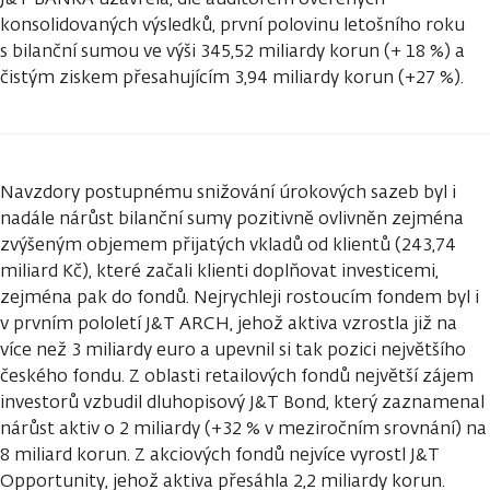
konsolidovaných výsledků, první polovinu letošního roku
s bilanční sumou ve výši 345,52 miliardy korun (+ 18 %) a
čistým ziskem přesahujícím 3,94 miliardy korun (+27 %).
Navzdory postupnému snižování úrokových sazeb byl i
nadále nárůst bilanční sumy pozitivně ovlivněn zejména
zvýšeným objemem přijatých vkladů od klientů (243,74
miliard Kč), které začali klienti doplňovat investicemi,
zejména pak do fondů. Nejrychleji rostoucím fondem byl i
v prvním pololetí J&T ARCH, jehož aktiva vzrostla již na
více než 3 miliardy euro a upevnil si tak pozici největšího
českého fondu. Z oblasti retailových fondů největší zájem
investorů vzbudil dluhopisový J&T Bond, který zaznamenal
nárůst aktiv o 2 miliardy (+32 % v meziročním srovnání) na
8 miliard korun. Z akciových fondů nejvíce vyrostl J&T
Opportunity, jehož aktiva přesáhla 2,2 miliardy korun.