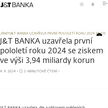
LÁNKY
J&T BANKA UZAVŘELA PRVNÍ POLOLETÍ ROKU 2024 SE ZISK
LÁNKY
J&T BANKA UZAVŘELA PRVNÍ POLOLETÍ ROKU 2024 SE ZISK
J&T BANKA uzavřela první
pololetí roku 2024 se ziskem
ve výši 3,94 miliardy korun
4. 9. 2024
・
1-MINUTOVÉ ČTENÍ
・
J&T BANKA uzavřela, dle auditorem ověřených