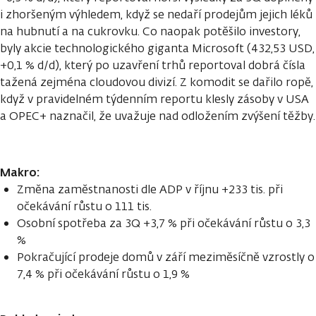
i zhoršeným výhledem, když se nedaří prodejům jejich léků
na hubnutí a na cukrovku. Co naopak potěšilo investory,
byly akcie technologického giganta Microsoft (432,53 USD,
+0,1 % d/d), který po uzavření trhů reportoval dobrá čísla
tažená zejména cloudovou divizí. Z komodit se dařilo ropě,
když v pravidelném týdenním reportu klesly zásoby v USA
a OPEC+ naznačil, že uvažuje nad odložením zvýšení těžby.
Makro:
Změna zaměstnanosti dle ADP v říjnu +233 tis. při
očekávání růstu o 111 tis.
Osobní spotřeba za 3Q +3,7 % při očekávání růstu o 3,3
%
Pokračující prodeje domů v září meziměsíčně vzrostly o
7,4 % při očekávání růstu o 1,9 %