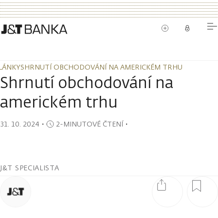
LÁNKY
SHRNUTÍ OBCHODOVÁNÍ NA AMERICKÉM TRHU
LÁNKY
SHRNUTÍ OBCHODOVÁNÍ NA AMERICKÉM TRHU
Shrnutí obchodování na
americkém trhu
31. 10. 2024
・
2-MINUTOVÉ ČTENÍ
・
J&T SPECIALISTA