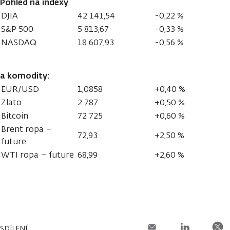
Pohled na indexy
DJIA
42 141,54
-0,22 %
S&P 500
5 813,67
-0,33 %
NASDAQ
18 607,93
-0,56 %
a komodity:
EUR/USD
1,0858
+0,40 %
Zlato
2 787
+0,50 %
Bitcoin
72 725
+0,60 %
Brent ropa –
72,93
+2,50 %
future
WTI ropa – future
68,99
+2,60 %
SDÍLENÍ