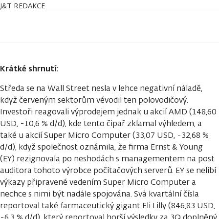
J&T REDAKCE
Krátké shrnutí:
Středa se na Wall Street nesla v lehce negativní náladě,
když červeným sektorům vévodil ten polovodičový.
Investoři reagovali výprodejem jednak u akcií AMD (148,60
USD, -10,6 % d/d), kde tento čipař zklamal výhledem, a
také u akcií Super Micro Computer (33,07 USD, -32,68 %
d/d), když společnost oznámila, že firma Ernst & Young
(EY) rezignovala po neshodách s managementem na post
auditora tohoto výrobce počítačových serverů. EY se nelíbí
výkazy připravené vedením Super Micro Computer a
nechce s nimi být nadále spojována. Svá kvartální čísla
reportoval také farmaceutický gigant Eli Lilly (846,83 USD,
-6,3 % d/d), který reportoval horší výsledky za 3Q doplněný