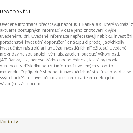
UPOZORNĚNÍ
Uvedené informace představují názor J&T Banka, a.s., který vychází z
aktuálně dostupných informací v čase jeho zhotovení k výše
uvedenému dni. Uvedené informace nepředstavují nabídku, investiční
poradenství, investiční doporučení k nákupu či prodeji jakýchkoliv
investičních nástrojů ani analýzu investičních příležitostí. Uvedené
prognózy nejsou spolehlivým ukazatelem budoucí výkonnosti.
J&T Banka, a.s., nenese žádnou odpovědnost, která by mohla
vzniknout v důsledku použití informací uvedených v tomto
materiálu. O případné vhodnosti investičních nástrojů se poraďte se
svým bankéřem, investičním zprostředkovatelem nebo jeho
vázaným zástupcem.
Kontakty