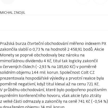
MICHAL ZNOJIL
Pražská burza čtvrteční obchodování měřeno indexem PX
zakončila slabší o 0,73 % na hodnotě 2 458,91 bodů. Akcie
Monety se poprvé obchodovaly bez nároku na
mimořádnou dividendu 4 Kč, titul tak logicky zakončil
v červených číslech (-2,93 % na 185,60 Kč) v poměrně
solidním objemu 144 mil. korun. Společnost Colt CZ
prezentovala hospodářské výsledky a prvotní reakce byla
poměrně negativní, když titul klesal až na cenu 721 Kč.
V průběhu obchodování, které bylo podpořeno pozitivním
vyzněním konferenčního hovoru, však akcie tyto ztráty
z velké části odmazaly a zakončily na ceně 741 Kč (-0,54 %)
v dosaženém objemu 34 mil. korun.