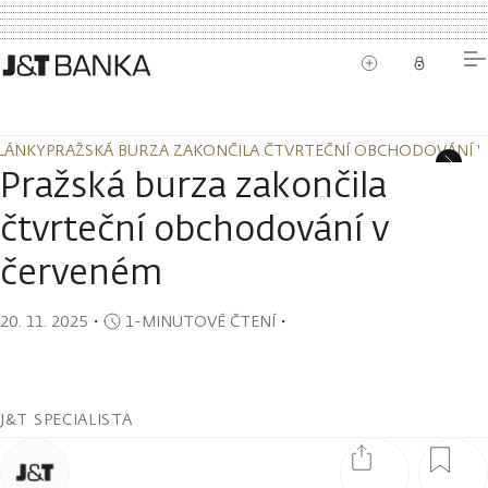
LÁNKY
PRAŽSKÁ BURZA ZAKONČILA ČTVRTEČNÍ OBCHODOVÁNÍ 
LÁNKY
PRAŽSKÁ BURZA ZAKONČILA ČTVRTEČNÍ OBCHODOVÁNÍ 
Pražská burza zakončila
čtvrteční obchodování v
červeném
20. 11. 2025
・
1-MINUTOVÉ ČTENÍ
・
J&T SPECIALISTA