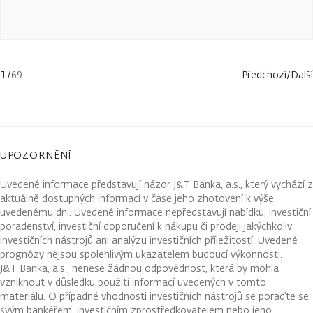
1
/
69
Předchozí
/
Další
UPOZORNĚNÍ
Uvedené informace představují názor J&T Banka, a.s., který vychází z
aktuálně dostupných informací v čase jeho zhotovení k výše
uvedenému dni. Uvedené informace nepředstavují nabídku, investiční
poradenství, investiční doporučení k nákupu či prodeji jakýchkoliv
investičních nástrojů ani analýzu investičních příležitostí. Uvedené
prognózy nejsou spolehlivým ukazatelem budoucí výkonnosti.
J&T Banka, a.s., nenese žádnou odpovědnost, která by mohla
vzniknout v důsledku použití informací uvedených v tomto
materiálu. O případné vhodnosti investičních nástrojů se poraďte se
svým bankéřem, investičním zprostředkovatelem nebo jeho