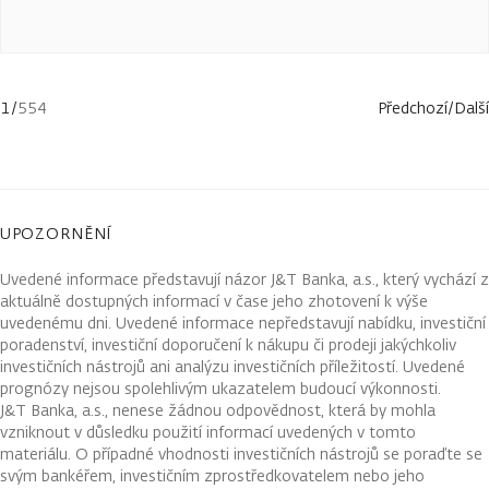
1
/
554
Předchozí
/
Další
UPOZORNĚNÍ
Uvedené informace představují názor J&T Banka, a.s., který vychází z
aktuálně dostupných informací v čase jeho zhotovení k výše
uvedenému dni. Uvedené informace nepředstavují nabídku, investiční
poradenství, investiční doporučení k nákupu či prodeji jakýchkoliv
investičních nástrojů ani analýzu investičních příležitostí. Uvedené
prognózy nejsou spolehlivým ukazatelem budoucí výkonnosti.
J&T Banka, a.s., nenese žádnou odpovědnost, která by mohla
vzniknout v důsledku použití informací uvedených v tomto
materiálu. O případné vhodnosti investičních nástrojů se poraďte se
svým bankéřem, investičním zprostředkovatelem nebo jeho