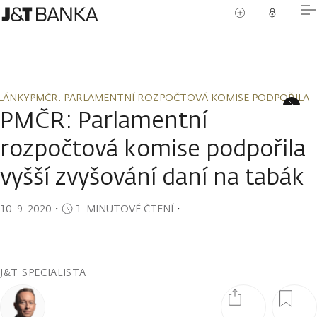
LÁNKY
PMČR: PARLAMENTNÍ ROZPOČTOVÁ KOMISE PODPOŘILA VY
LÁNKY
PMČR: PARLAMENTNÍ ROZPOČTOVÁ KOMISE PODPOŘILA VY
PMČR: Parlamentní
rozpočtová komise podpořila
vyšší zvyšování daní na tabák
10. 9. 2020
・
1-MINUTOVÉ ČTENÍ
・
J&T SPECIALISTA