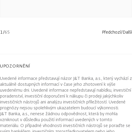
1
/
65
Předchozí
/
Další
UPOZORNĚNÍ
Uvedené informace představují názor J&T Banka, a.s., který vychází z
aktuálně dostupných informací v čase jeho zhotovení k výše
uvedenému dni. Uvedené informace nepředstavují nabídku, investiční
poradenství, investiční doporučení k nákupu či prodeji jakýchkoliv
investičních nástrojů ani analýzu investičních příležitostí. Uvedené
prognózy nejsou spolehlivým ukazatelem budoucí výkonnosti.
J&T Banka, a.s., nenese žádnou odpovědnost, která by mohla
vzniknout v důsledku použití informací uvedených v tomto
materiálu. O případné vhodnosti investičních nástrojů se poraďte se
svým bankéřem, investičním zprostředkovatelem nebo jeho