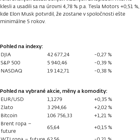
klesli a usadili sa na úrovni 4,78 % p.a. Tesla Motors +0,51 %,
kde Elon Musk potvrdil, že zostane v spoločnosti ešte
minimálne 5 rokov.
Pohled na indexy:
DJIA
42 677,24
-0,27 %
S&P 500
5 940,46
-0,39 %
NASDAQ
19 142,71
-0,38 %
Pohled na vybrané akcie, měny a komodity:
EUR/USD
1,1279
+0,35 %
Zlato
3 294,66
+2,02 %
Bitcoin
106 756,33
+1,21 %
Brent ropa –
65,64
+0,15 %
future
WTI ropa – future
62,56
-0,21 %