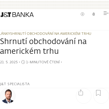
LÁNKY
SHRNUTÍ OBCHODOVÁNÍ NA AMERICKÉM TRHU
LÁNKY
SHRNUTÍ OBCHODOVÁNÍ NA AMERICKÉM TRHU
Shrnutí obchodování na
americkém trhu
21. 5. 2025
・
1-MINUTOVÉ ČTENÍ
・
J&T SPECIALISTA