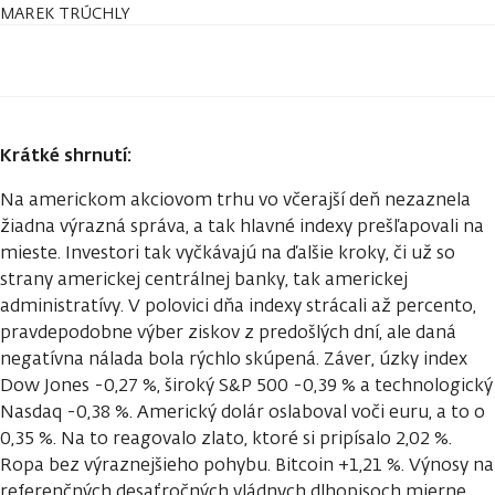
MAREK TRÚCHLY
Krátké shrnutí:
Na americkom akciovom trhu vo včerajší deň nezaznela
žiadna výrazná správa, a tak hlavné indexy prešľapovali na
mieste. Investori tak vyčkávajú na ďalšie kroky, či už so
strany americkej centrálnej banky, tak americkej
administratívy. V polovici dňa indexy strácali až percento,
pravdepodobne výber ziskov z predošlých dní, ale daná
negatívna nálada bola rýchlo skúpená. Záver, úzky index
Dow Jones -0,27 %, široký S&P 500 -0,39 % a technologický
Nasdaq -0,38 %. Americký dolár oslaboval voči euru, a to o
0,35 %. Na to reagovalo zlato, ktoré si pripísalo 2,02 %.
Ropa bez výraznejšieho pohybu. Bitcoin +1,21 %. Výnosy na
referenčných desaťročných vládnych dlhopisoch mierne