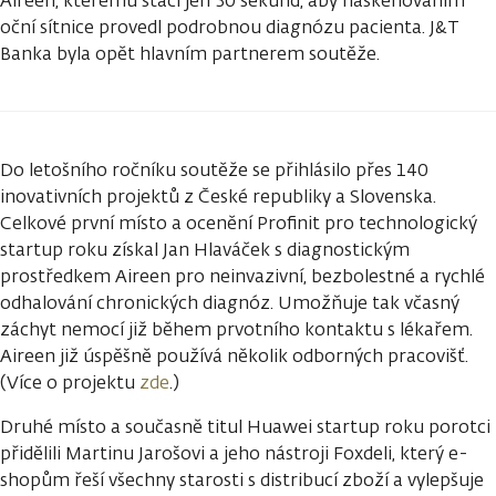
Aireen, kterému stačí jen 30 sekund, aby naskenováním
oční sítnice provedl podrobnou diagnózu pacienta. J&T
Banka byla opět hlavním partnerem soutěže.
Do letošního ročníku soutěže se přihlásilo přes 140
inovativních projektů z České republiky a Slovenska.
Celkové první místo a ocenění Profinit pro technologický
startup roku získal Jan Hlaváček s diagnostickým
prostředkem Aireen pro neinvazivní, bezbolestné a rychlé
odhalování chronických diagnóz. Umožňuje tak včasný
záchyt nemocí již během prvotního kontaktu s lékařem.
Aireen již úspěšně používá několik odborných pracovišť.
(Více o projektu
zde
.)
Druhé místo a současně titul Huawei startup roku porotci
přidělili Martinu Jarošovi a jeho nástroji Foxdeli, který e-
shopům řeší všechny starosti s distribucí zboží a vylepšuje