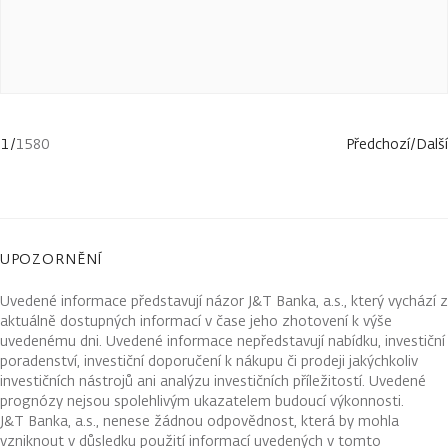
1
/
1580
Předchozí
/
Další
UPOZORNĚNÍ
Uvedené informace představují názor J&T Banka, a.s., který vychází z
aktuálně dostupných informací v čase jeho zhotovení k výše
uvedenému dni. Uvedené informace nepředstavují nabídku, investiční
poradenství, investiční doporučení k nákupu či prodeji jakýchkoliv
investičních nástrojů ani analýzu investičních příležitostí. Uvedené
prognózy nejsou spolehlivým ukazatelem budoucí výkonnosti.
J&T Banka, a.s., nenese žádnou odpovědnost, která by mohla
vzniknout v důsledku použití informací uvedených v tomto