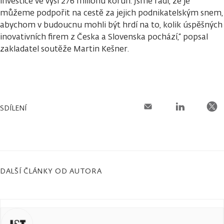
investice ve výši 276 milionů korun. Jsme rádi, že je
můžeme podpořit na cestě za jejich podnikatelským snem,
abychom v budoucnu mohli být hrdí na to, kolik úspěšných
inovativních firem z Česka a Slovenska pochází,“ popsal
zakladatel soutěže Martin Kešner.
SDÍLENÍ
DALŠÍ ČLÁNKY OD AUTORA