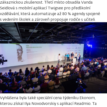
zákaznickou zkušenost. Třetí místo obsadila Vanda
Seidlová s mobilní aplikací Twigsee pro předškolní
vzdělávání, která automatizuje až 80 % agendy spojené
s vedením školek a zároveň propojuje rodiče s učiteli.
Vyhlášena byla také speciální cena týdeníku Ekonom,
kterou získal Ilya Novodvorskiy s aplikací Readmio. Ta