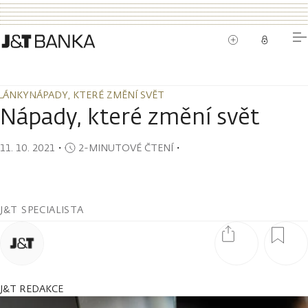
LÁNKY
NÁPADY, KTERÉ ZMĚNÍ SVĚT
LÁNKY
NÁPADY, KTERÉ ZMĚNÍ SVĚT
Nápady, které změní svět
11. 10. 2021
・
2-MINUTOVÉ ČTENÍ
・
J&T SPECIALISTA
J&T REDAKCE