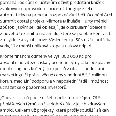
pomáhá rodičům či učitelům oživit předčítání knížek
zvukovým doprovodem, přičemž funguje zcela
automaticky na principu rozpoznávání řeči. Ocenění Arch
Summit dostal projekt Nilmore Mikuláše Hurty měnící
způsob, jakým se lidé oblékají. Jde o cirkulární oblečení
z nového textilního materiálu, které se po obnošení vrátí,
zrecykluje a vyrobí nové. Výsledkem je 50× nižší spotřeba
vody, 17× menší uhlíková stopa a nulový odpad.
Kromě finanční odměny ve výši 300 000 Kč pro
absolutního vítěze získaly oceněné týmy také bezplatný
mentoring od zkušených expertů z oblasti podnikání,
marketingu či práva, věcné ceny v hodnotě 5,5 milionu
korun, mediální podporu a v neposlední řadě i možnost
ucházet se o pozornost investorů.
„O investici má podle našeho průzkumu zájem 76 %
přihlášených týmů, což je dobrý důkaz jejich zdravých
ambicí. Celkem už projekty, které prošly soutěží, získaly