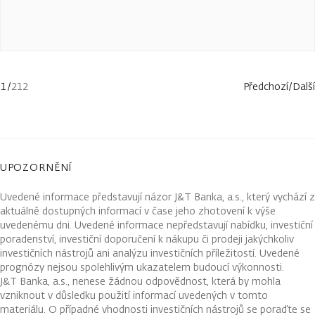
1
/
212
Předchozí
/
Další
UPOZORNĚNÍ
Uvedené informace představují názor J&T Banka, a.s., který vychází z
aktuálně dostupných informací v čase jeho zhotovení k výše
uvedenému dni. Uvedené informace nepředstavují nabídku, investiční
poradenství, investiční doporučení k nákupu či prodeji jakýchkoliv
investičních nástrojů ani analýzu investičních příležitostí. Uvedené
prognózy nejsou spolehlivým ukazatelem budoucí výkonnosti.
J&T Banka, a.s., nenese žádnou odpovědnost, která by mohla
vzniknout v důsledku použití informací uvedených v tomto
materiálu. O případné vhodnosti investičních nástrojů se poraďte se