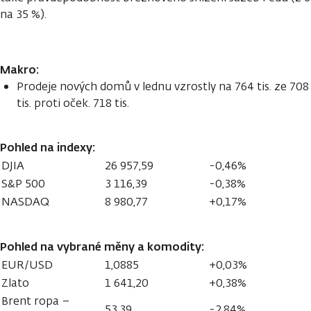
na 35 %).
Makro:
Prodeje nových domů v lednu vzrostly na 764 tis. ze 708
tis. proti oček. 718 tis.
Pohled na indexy:
DJIA
26 957,59
-0,46%
S&P 500
3 116,39
-0,38%
NASDAQ
8 980,77
+0,17%
Pohled na vybrané měny a komodity:
EUR/USD
1,0885
+0,03%
Zlato
1 641,20
+0,38%
Brent ropa –
53,39
-2,84%