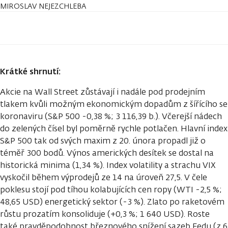
MIROSLAV NEJEZCHLEBA
Krátké shrnutí:
Akcie na Wall Street zůstávají i nadále pod prodejním
tlakem kvůli možným ekonomickým dopadům z šířícího se
koronaviru (S&P 500 -0,38 %; 3 116,39 b.). Včerejší nádech
do zelených čísel byl poměrně rychle potlačen. Hlavní index
S&P 500 tak od svých maxim z 20. února propadl již o
téměř 300 bodů. Výnos amerických desítek se dostal na
historická minima (1,34 %). Index volatility a strachu VIX
vyskočil během výprodejů ze 14 na úroveň 27,5. V čele
poklesu stojí pod tíhou kolabujících cen ropy (WTI -2,5 %;
48,65 USD) energetický sektor (-3 %). Zlato po raketovém
růstu prozatím konsoliduje (+0,3 %; 1 640 USD). Roste
také pravděpodobnost březnového snížení sazeb Fedu (z 6