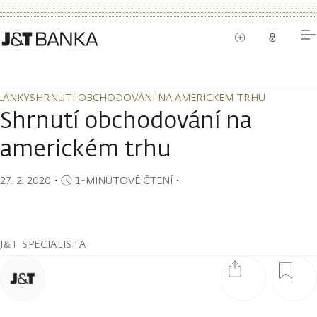
LÁNKY
SHRNUTÍ OBCHODOVÁNÍ NA AMERICKÉM TRHU
LÁNKY
SHRNUTÍ OBCHODOVÁNÍ NA AMERICKÉM TRHU
Shrnutí obchodování na
americkém trhu
27. 2. 2020
・
1-MINUTOVÉ ČTENÍ
・
J&T SPECIALISTA