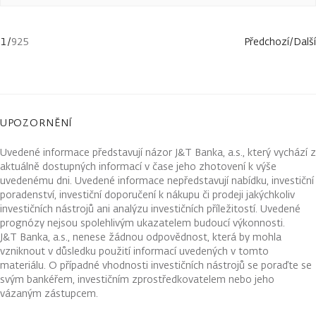
1
/
925
Předchozí
/
Další
UPOZORNĚNÍ
Uvedené informace představují názor J&T Banka, a.s., který vychází z
aktuálně dostupných informací v čase jeho zhotovení k výše
uvedenému dni. Uvedené informace nepředstavují nabídku, investiční
poradenství, investiční doporučení k nákupu či prodeji jakýchkoliv
investičních nástrojů ani analýzu investičních příležitostí. Uvedené
prognózy nejsou spolehlivým ukazatelem budoucí výkonnosti.
J&T Banka, a.s., nenese žádnou odpovědnost, která by mohla
vzniknout v důsledku použití informací uvedených v tomto
materiálu. O případné vhodnosti investičních nástrojů se poraďte se
svým bankéřem, investičním zprostředkovatelem nebo jeho
vázaným zástupcem.