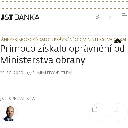
LÁNKY
PRIMOCO ZÍSKALO OPRÁVNĚNÍ OD MINISTERSTVA OBRA
LÁNKY
PRIMOCO ZÍSKALO OPRÁVNĚNÍ OD MINISTERSTVA OBRA
Primoco získalo oprávnění od
Ministerstva obrany
29. 10. 2020
・
1-MINUTOVÉ ČTENÍ
・
J&T SPECIALISTA