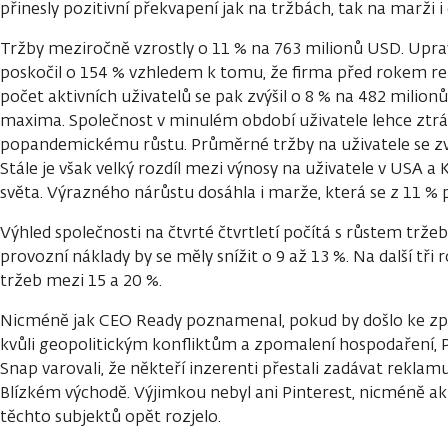
přinesly pozitivní překvapení jak na tržbách, tak na marži i
Tržby meziročně vzrostly o 11 % na 763 milionů USD. Uprav
poskočil o 154 % vzhledem k tomu, že firma před rokem re
počet aktivních uživatelů se pak zvýšil o 8 % na 482 milion
maxima. Společnost v minulém období uživatele lehce ztrá
popandemickému růstu. Průměrné tržby na uživatele se zvýš
Stále je však velký rozdíl mezi výnosy na uživatele v USA 
světa. Výrazného nárůstu dosáhla i marže, která se z 11 %
Výhled společnosti na čtvrté čtvrtletí počítá s růstem trže
provozní náklady by se měly snížit o 9 až 13 %. Na další tři
tržeb mezi 15 a 20 %.
Nicméně jak CEO Ready poznamenal, pokud by došlo ke zp
kvůli geopolitickým konfliktům a zpomalení hospodaření, P
Snap varovali, že někteří inzerenti přestali zadávat rekla
Blízkém východě. Výjimkou nebyl ani Pinterest, nicméně ak
těchto subjektů opět rozjelo.