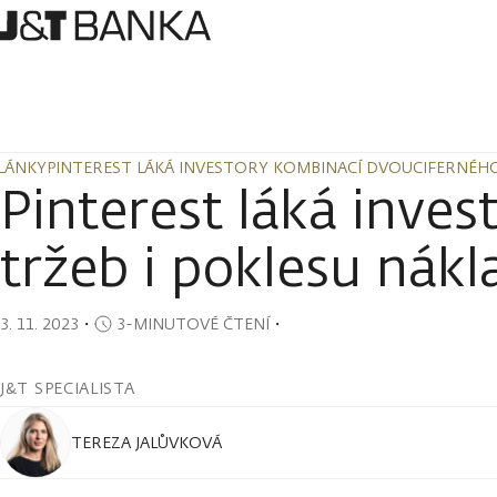
LÁNKY
PINTEREST LÁKÁ INVESTORY KOMBINACÍ DVOUCIFERNÉHO
LÁNKY
PINTEREST LÁKÁ INVESTORY KOMBINACÍ DVOUCIFERNÉHO
Pinterest láká inve
tržeb i poklesu nákl
3. 11. 2023
・
3-MINUTOVÉ ČTENÍ
・
J&T SPECIALISTA
TEREZA JALŮVKOVÁ