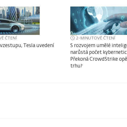
É ČTENÍ
2-MINUTOVÉ ČTENÍ
vzestupu, Tesla uvedení
S rozvojem umělé inteli
narůstá počet kybernetic
Překoná CrowdStrike opě
trhu?