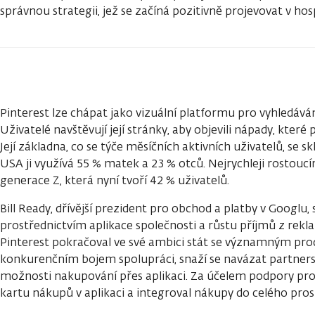
správnou strategii, jež se začíná pozitivně projevovat v ho
Pinterest lze chápat jako vizuální platformu pro vyhledáván
Uživatelé navštěvují její stránky, aby objevili nápady, které
Její základna, co se týče měsíčních aktivních uživatelů, se s
USA ji využívá 55 % matek a 23 % otců. Nejrychleji rostou
generace Z, která nyní tvoří 42 % uživatelů.
Bill Ready, dřívější prezident pro obchod a platby v Googlu,
prostřednictvím aplikace společnosti a růstu příjmů z rekl
Pinterest pokračoval ve své ambici stát se významným pro
konkurenčním bojem spolupráci, snaží se navázat partnerství
možnosti nakupování přes aplikaci. Za účelem podpory pro
kartu nákupů v aplikaci a integroval nákupy do celého pros