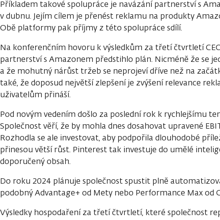
Příkladem takové spolupráce je navázání partnerství s Am
v dubnu. Jejím cílem je přenést reklamu na produkty Amaz
Obě platformy pak příjmy z této spolupráce sdílí.
Na konferenčním hovoru k výsledkům za třetí čtvrtletí C
partnerství s Amazonem předstihlo plán. Nicméně že se jedn
a že mohutný nárůst tržeb se neprojeví dříve než na začát
také, že doposud největší zlepšení je zvýšení relevance rek
uživatelům přináší.
Pod novým vedením došlo za poslední rok k rychlejšímu te
Společnost věří, že by mohla dnes dosahovat upravené EBI
Rozhodla se ale investovat, aby podpořila dlouhodobé přílež
přinesou větší růst. Pinterest tak investuje do umělé inteli
doporučený obsah.
Do roku 2024 plánuje společnost spustit plně automatizov
podobný Advantage+ od Mety nebo Performance Max od G
Výsledky hospodaření za třetí čtvrtletí, které společnost re