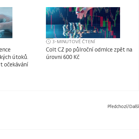
3-MINUTOVÉ ČTENÍ
gence
Colt CZ po půlroční odmlce zpět na
kých útoků.
úrovni 600 Kč
t očekávání
Předchozí
/
Další