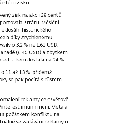
 čistém zisku.
ený zisk na akcii 28 centů
portovala ztrátu. Měsíční
ů a dosáhl historického
cela díky zrychlenému
ily o 3,2 % na 1,61 USD.
a Kanadě (6,46 USD) a zbytkem
 před rokem dostala na 24 %.
b o 11 až 13 %, přičemž
 roky se pak počítá s růstem
omalení reklamy celosvětově
interest imunní není. Meta a
mu s počátkem konfliktu na
tuálně se zadávání reklamy u