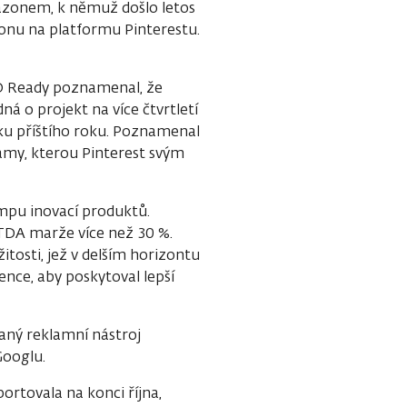
azonem, k němuž došlo letos
onu na platformu Pinterestu.
EO Ready poznamenal, že
á o projekt na více čtvrtletí
ku příštího roku. Poznamenal
lamy, kterou Pinterest svým
mpu inovací produktů.
TDA marže více než 30 %.
itosti, jež v delším horizontu
gence, aby poskytoval lepší
aný reklamní nástroj
ooglu.
portovala na konci října,