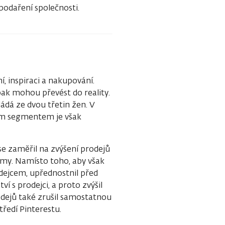
spodaření společnosti.
í, inspiraci a nakupování.
 pak mohou převést do reality.
kládá ze dvou třetin žen. V
cím segmentem je však
 se zaměřil na zvýšení prodejů
amy. Namísto toho, aby však
dejcem, upřednostnil před
 s prodejci, a proto zvýšil
dejů také zrušil samostatnou
tředí Pinterestu.