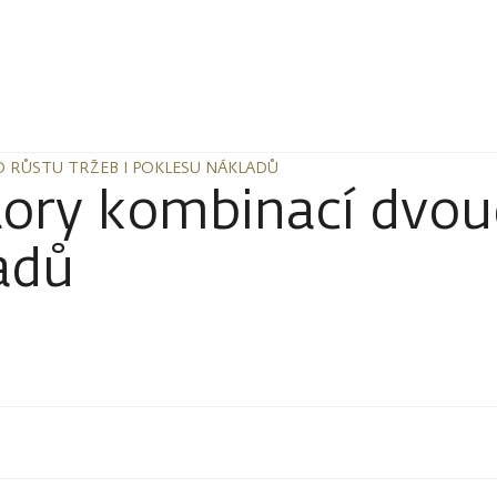
 RŮSTU TRŽEB I POKLESU NÁKLADŮ
 RŮSTU TRŽEB I POKLESU NÁKLADŮ
story kombinací dvou
adů