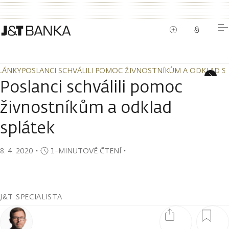
LÁNKY
POSLANCI SCHVÁLILI POMOC ŽIVNOSTNÍKŮM A ODKLAD S
LÁNKY
POSLANCI SCHVÁLILI POMOC ŽIVNOSTNÍKŮM A ODKLAD S
Poslanci schválili pomoc
živnostníkům a odklad
splátek
8. 4. 2020
・
1-MINUTOVÉ ČTENÍ
・
J&T SPECIALISTA