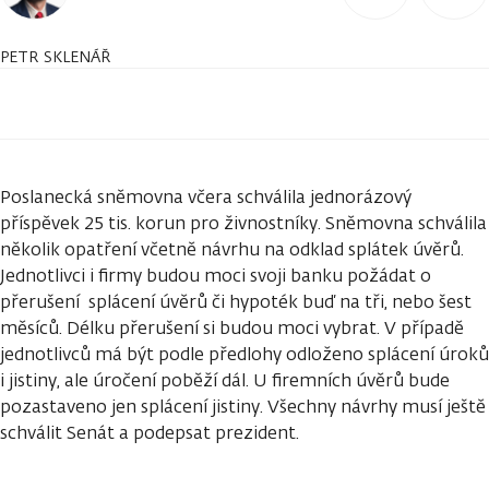
PETR SKLENÁŘ
Poslanecká sněmovna včera schválila jednorázový
příspěvek 25 tis. korun pro živnostníky. Sněmovna schválila
několik opatření včetně návrhu na odklad splátek úvěrů.
Jednotlivci i firmy budou moci svoji banku požádat o
přerušení splácení úvěrů či hypoték buď na tři, nebo šest
měsíců. Délku přerušení si budou moci vybrat. V případě
jednotlivců má být podle předlohy odloženo splácení úroků
i jistiny, ale úročení poběží dál. U firemních úvěrů bude
pozastaveno jen splácení jistiny. Všechny návrhy musí ještě
schválit Senát a podepsat prezident.