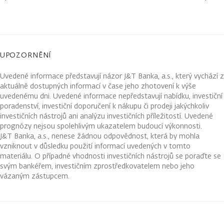
UPOZORNĚNÍ
Uvedené informace představují názor J&T Banka, a.s., který vychází z
aktuálně dostupných informací v čase jeho zhotovení k výše
uvedenému dni. Uvedené informace nepředstavují nabídku, investiční
poradenství, investiční doporučení k nákupu či prodeji jakýchkoliv
investičních nástrojů ani analýzu investičních příležitostí. Uvedené
prognózy nejsou spolehlivým ukazatelem budoucí výkonnosti.
J&T Banka, a.s., nenese žádnou odpovědnost, která by mohla
vzniknout v důsledku použití informací uvedených v tomto
materiálu. O případné vhodnosti investičních nástrojů se poraďte se
svým bankéřem, investičním zprostředkovatelem nebo jeho
vázaným zástupcem.