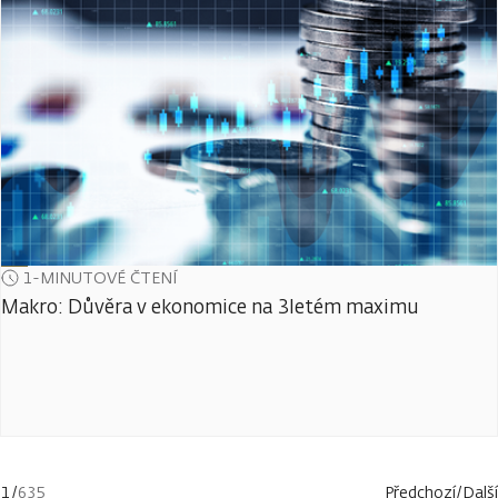
1-MINUTOVÉ ČTENÍ
Makro: Důvěra v ekonomice na 3letém maximu
1
/
635
Předchozí
/
Další