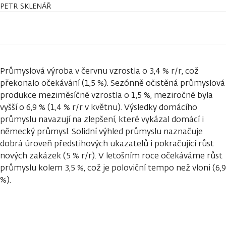
PETR SKLENÁŘ
Průmyslová výroba v červnu vzrostla o 3,4 % r/r, což
překonalo očekávání (1,5 %). Sezónně očistěná průmyslová
produkce meziměsíčně vzrostla o 1,5 %, meziročně byla
vyšší o 6,9 % (1,4 % r/r v květnu). Výsledky domácího
průmyslu navazují na zlepšení, které vykázal domácí i
německý průmysl. Solidní výhled průmyslu naznačuje
dobrá úroveň předstihových ukazatelů i pokračující růst
nových zakázek (5 % r/r). V letošním roce očekáváme růst
průmyslu kolem 3,5 %, což je poloviční tempo než vloni (6,9
%).