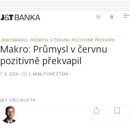
LÁNKY
MAKRO: PRŮMYSL V ČERVNU POZITIVNĚ PŘEKVAPIL
LÁNKY
MAKRO: PRŮMYSL V ČERVNU POZITIVNĚ PŘEKVAPIL
Makro: Průmysl v červnu
pozitivně překvapil
7. 8. 2018
・
1-MINUTOVÉ ČTENÍ
・
J&T SPECIALISTA