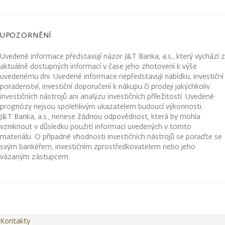
UPOZORNĚNÍ
Uvedené informace představují názor J&T Banka, a.s., který vychází z
aktuálně dostupných informací v čase jeho zhotovení k výše
uvedenému dni. Uvedené informace nepředstavují nabídku, investiční
poradenství, investiční doporučení k nákupu či prodeji jakýchkoliv
investičních nástrojů ani analýzu investičních příležitostí. Uvedené
prognózy nejsou spolehlivým ukazatelem budoucí výkonnosti.
J&T Banka, a.s., nenese žádnou odpovědnost, která by mohla
vzniknout v důsledku použití informací uvedených v tomto
materiálu. O případné vhodnosti investičních nástrojů se poraďte se
svým bankéřem, investičním zprostředkovatelem nebo jeho
vázaným zástupcem.
Kontakty