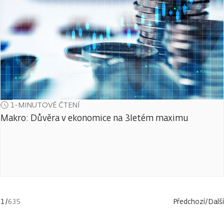
1-MINUTOVÉ ČTENÍ
Makro: Důvěra v ekonomice na 3letém maximu
1
/
635
Předchozí
/
Další