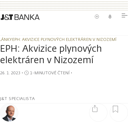
LÁNKY
EPH: AKVIZICE PLYNOVÝCH ELEKTRÁREN V NIZOZEMÍ
LÁNKY
EPH: AKVIZICE PLYNOVÝCH ELEKTRÁREN V NIZOZEMÍ
EPH: Akvizice plynových
elektráren v Nizozemí
26. 1. 2023
・
1-MINUTOVÉ ČTENÍ
・
J&T SPECIALISTA