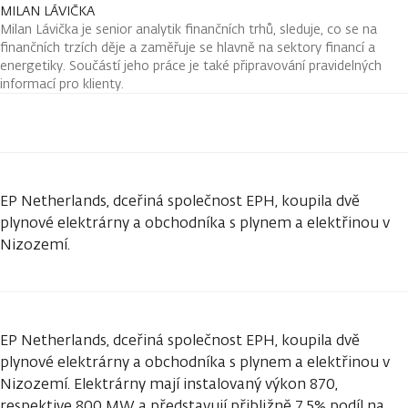
MILAN LÁVIČKA
Milan Lávička je senior analytik finančních trhů, sleduje, co se na
finančních trzích děje a zaměřuje se hlavně na sektory financí a
energetiky. Součástí jeho práce je také připravování pravidelných
informací pro klienty.
EP Netherlands, dceřiná společnost EPH, koupila dvě
plynové elektrárny a obchodníka s plynem a elektřinou v
Nizozemí.
EP Netherlands, dceřiná společnost EPH, koupila dvě
plynové elektrárny a obchodníka s plynem a elektřinou v
Nizozemí. Elektrárny mají instalovaný výkon 870,
respektive 800 MW a představují přibližně 7,5% podíl na