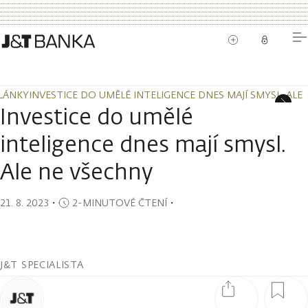
LÁNKY
INVESTICE DO UMĚLÉ INTELIGENCE DNES MAJÍ SMYSL. ALE
LÁNKY
INVESTICE DO UMĚLÉ INTELIGENCE DNES MAJÍ SMYSL. ALE
Investice do umělé
inteligence dnes mají smysl.
Ale ne všechny
21. 8. 2023
・
2-MINUTOVÉ ČTENÍ
・
J&T SPECIALISTA