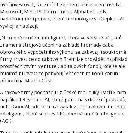
nyní investovat, lze zmínit zejména akcie firem nVidia,
Microsoft, Meta Platforms nebo Alphabet, tedy
nadnárodní korporace, které technologie s nálepkou AI
vyvíjejí a nabízejí.
„Nicméně umělou inteligencí, která ve většině případů
znamená strojové učení na základě hromady dat a
obrovského výpočetního výkonu, se zabývají i soukromé
firmy. Investice do takových firem lze provádět například
prostřednictvím Venture Capitalových fondů, kde se ale
minimální investice pohybují v řádech milionů korun,“
připomíná Martin Cakl.
A takové firmy pocházejí i z České republiky. Patří k nim
například Resistant AI, která pomáhá s detekcí podvodů,
nebo GoodAI, kde se snaží vynalézt opravdovou umělou
inteligenci, které se dnes říká obecná umělá inteligence
(AGI).
Tématu umělé inteligence jsme také věnovali jeden díl