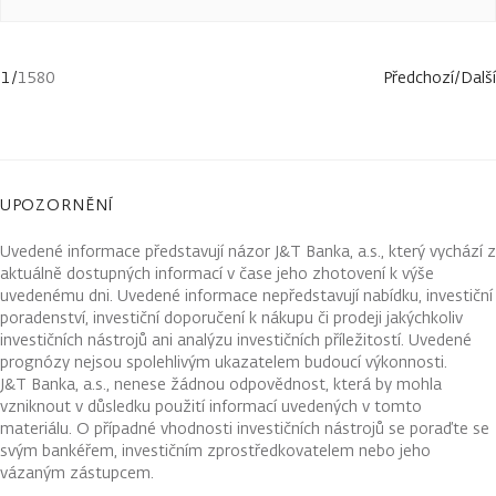
1
/
1580
Předchozí
/
Další
UPOZORNĚNÍ
Uvedené informace představují názor J&T Banka, a.s., který vychází z
aktuálně dostupných informací v čase jeho zhotovení k výše
uvedenému dni. Uvedené informace nepředstavují nabídku, investiční
poradenství, investiční doporučení k nákupu či prodeji jakýchkoliv
investičních nástrojů ani analýzu investičních příležitostí. Uvedené
prognózy nejsou spolehlivým ukazatelem budoucí výkonnosti.
J&T Banka, a.s., nenese žádnou odpovědnost, která by mohla
vzniknout v důsledku použití informací uvedených v tomto
materiálu. O případné vhodnosti investičních nástrojů se poraďte se
svým bankéřem, investičním zprostředkovatelem nebo jeho
vázaným zástupcem.