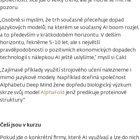
pozoru.
„Osobně si myslím, že trh současně přeceňuje dopad
jazykových modelů, na kterém se současný AI boom rozjel,
a to především v krátkodobém horizontu. V delším
horizontu, řekněme 5-10 let, ale s největší
pravděpodobností o pozitivních ekonomických dopadech
technologií s nálepkou AI ještě uslyšíme,“ myslí si Cakl.
„Zajímavé příklady využití strojového učení nalezneme i
mimo jazykové modely. Například dceřiná společnost
Alphabetu Deep Mind žene dopředu biologický výzkum
skrze svůj model
AlphaFold
jenž predikuje proteinové
struktury."
Češi jsou v kurzu
Pokud jde o konkrétní firmy, které AI využívají a lze do nich