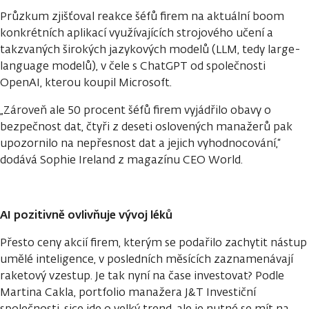
Průzkum zjišťoval reakce šéfů firem na aktuální boom
konkrétních aplikací využívajících strojového učení a
takzvaných širokých jazykových modelů (LLM, tedy large-
language modelů), v čele s ChatGPT od společnosti
OpenAI, kterou koupil Microsoft.
„Zároveň ale 50 procent šéfů firem vyjádřilo obavy o
bezpečnost dat, čtyři z deseti oslovených manažerů pak
upozornilo na nepřesnost dat a jejich vyhodnocování,“
dodává Sophie Ireland z magazínu CEO World.
AI pozitivně ovlivňuje vývoj léků
Přesto ceny akcií firem, kterým se podařilo zachytit nástup
umělé inteligence, v posledních měsících zaznamenávají
raketový vzestup. Je tak nyní na čase investovat? Podle
Martina Cakla, portfolio manažera J&T Investiční
společnosti, sice jde o velký trend, ale je nutné se mít na