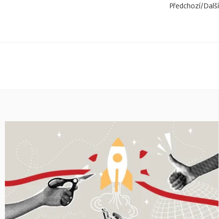
Předchozí
/
Další