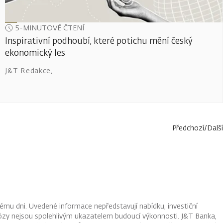
5-MINUTOVÉ ČTENÍ
Inspirativní podhoubí, které potichu mění český
ekonomický les
J&T Redakce
,
Předchozí
/
Další
ému dni. Uvedené informace nepředstavují nabídku, investiční
ognózy nejsou spolehlivým ukazatelem budoucí výkonnosti. J&T Banka,