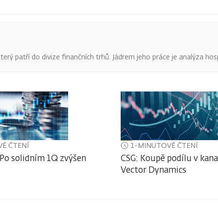
terý patří do divize finančních trhů. Jádrem jeho práce je analýza hos
É ČTENÍ
1-MINUTOVÉ ČTENÍ
 Po solidním 1Q zvýšen
CSG: Koupě podílu v kan
Vector Dynamics