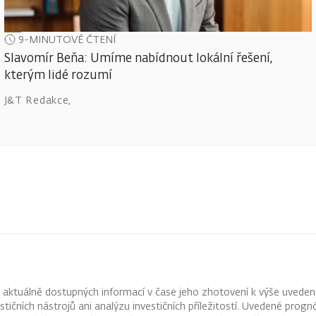
9-MINUTOVÉ ČTENÍ
Slavomír Beňa: Umíme nabídnout lokální řešení,
kterým lidé rozumí
J&T Redakce
,
z aktuálně dostupných informací v čase jeho zhotovení k výše uveden
vestičních nástrojů ani analýzu investičních příležitostí. Uvedené pr