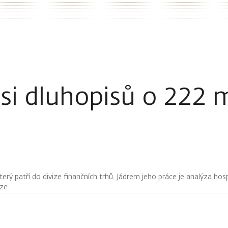
si dluhopisů o 222 m
terý patří do divize finančních trhů. Jádrem jeho práce je analýza hos
rze.