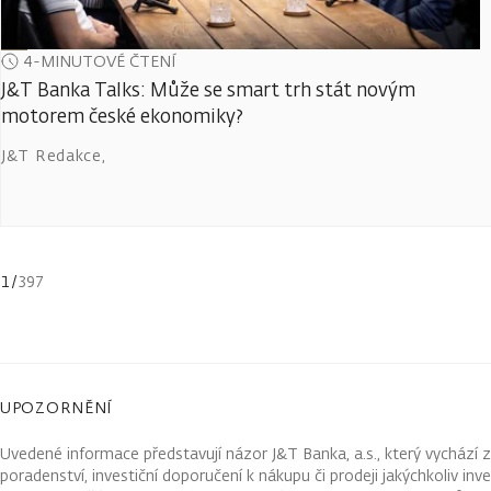
4-MINUTOVÉ ČTENÍ
J&T Banka Talks: Může se smart trh stát novým
motorem české ekonomiky?
J&T Redakce
,
1
/
397
UPOZORNĚNÍ
Uvedené informace představují názor J&T Banka, a.s., který vychází 
poradenství, investiční doporučení k nákupu či prodeji jakýchkoliv in