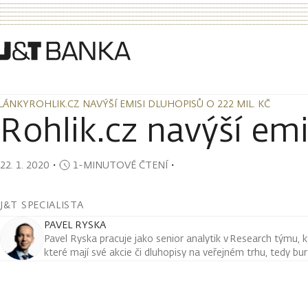
LÁNKY
ROHLIK.CZ NAVÝŠÍ EMISI DLUHOPISŮ O 222 MIL. KČ
LÁNKY
ROHLIK.CZ NAVÝŠÍ EMISI DLUHOPISŮ O 222 MIL. KČ
Rohlik.cz navýší emi
22. 1. 2020
・
1-MINUTOVÉ ČTENÍ
・
J&T SPECIALISTA
PAVEL RYSKA
Pavel Ryska pracuje jako senior analytik v Research týmu, k
které mají své akcie či dluhopisy na veřejném trhu, tedy bu