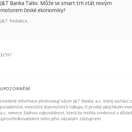
J&T Banka Talks: Může se smart trh stát novým
motorem české ekonomiky?
J&T Redakce
,
1
/
397
UPOZORNĚNÍ
Uvedené informace představují názor J&T Banka, a.s., který vychází 
poradenství, investiční doporučení k nákupu či prodeji jakýchkoliv in
a.s., nenese žádnou odpovědnost, která by mohla vzniknout v důsled
zprostředkovatelem nebo jeho vázaným zástupcem.