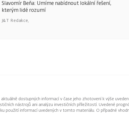
Slavomír Beňa: Umíme nabídnout lokální řešení,
kterým lidé rozumí
J&T Redakce
,
z aktuálně dostupných informací v čase jeho zhotovení k výše uveden
vestičních nástrojů ani analýzu investičních příležitostí. Uvedené pr
ku použití informací uvedených v tomto materiálu. O případné vhodn