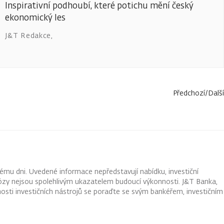
Inspirativní podhoubí, které potichu mění český
ekonomický les
J&T Redakce
,
Předchozí
/
Další
ému dni. Uvedené informace nepředstavují nabídku, investiční
ognózy nejsou spolehlivým ukazatelem budoucí výkonnosti. J&T Banka,
osti investičních nástrojů se poraďte se svým bankéřem, investičním