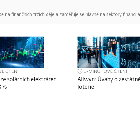
o se na finančních trzích děje a zaměřuje se hlavně na sektory financí 
É ČTENÍ
1-MINUTOVÉ ČTENÍ
ze solárních elektráren
Allwyn: Úvahy o zestátně
3 %
loterie