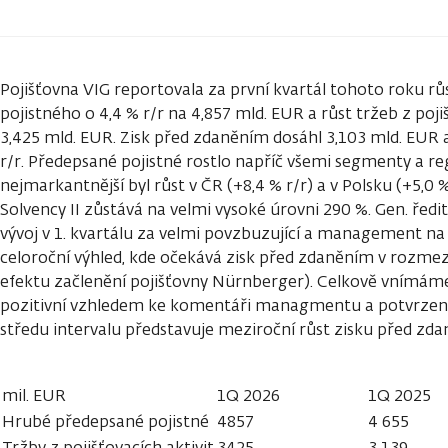
Pojišťovna VIG reportovala za první kvartál tohoto roku 
pojistného o 4,4 % r/r na 4,857 mld. EUR a růst tržeb z pojiš
3,425 mld. EUR. Zisk před zdaněním dosáhl 3,103 mld. EUR a
r/r. Předepsané pojistné rostlo napříč všemi segmenty a re
nejmarkantnější byl růst v ČR (+8,4 % r/r) a v Polsku (+5,0 %
Solvency II zůstává na velmi vysoké úrovni 290 %. Gen. ředi
vývoj v 1. kvartálu za velmi povzbuzující a management na 
celoroční výhled, kde očekává zisk před zdaněním v rozmez
efektu začlenění pojišťovny Nürnberger). Celkově vnímám
pozitivní vzhledem ke komentáři managmentu a potvrzení v
středu intervalu představuje meziroční růst zisku před zd
mil. EUR
1Q 2026
1Q 2025
Hrubé předepsané pojistné
4857
4 655
Tržby z pojišťovacích aktivit
3425
3 139