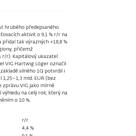
růst hrubého předepsaného
ťovacích aktivit o 9,1 % r/r na
 přidal tak výrazných +18,8 %
giony, přičemž
 r/r). Kapitálový ukazatel
tel VIG Hartwig Löger označil
základě silného 1Q potvrdil i
í 1,25–1,3 mld. EUR (bez
e zprávu VIG jako mírně
ýhledu na celý rok, který na
aněním o 10 %.
r/r
4,4 %
9,1 %