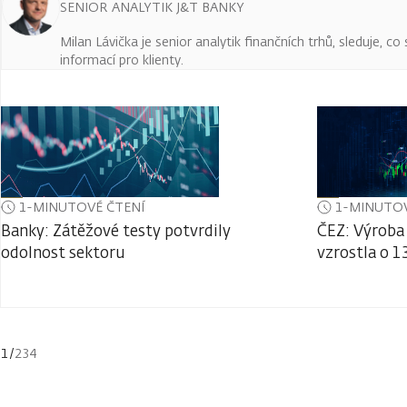
SENIOR ANALYTIK J&T BANKY
Milan Lávička je senior analytik finančních trhů, sleduje, c
informací pro klienty.
1-MINUTOVÉ ČTENÍ
1-MINUTOV
Banky: Zátěžové testy potvrdily
ČEZ: Výroba 
odolnost sektoru
vzrostla o 1
1
/
234