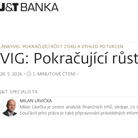
LÁNKY
VIG: POKRAČUJÍCÍ RŮST ZISKU A VÝHLED POTVRZEN
LÁNKY
VIG: POKRAČUJÍCÍ RŮST ZISKU A VÝHLED POTVRZEN
VIG: Pokračující růs
28. 5. 2026
・
1-MINUTOVÉ ČTENÍ
・
J&T SPECIALISTA
MILAN LÁVIČKA
Milan Lávička je senior analytik finančních trhů, sleduje, co
Součástí jeho práce je také připravování pravidelných infor