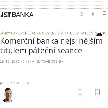
LÁNKY
KOMERČNÍ BANKA NEJSILNĚJŠÍM TITULEM PÁTEČNÍ SEANCE
LÁNKY
KOMERČNÍ BANKA NEJSILNĚJŠÍM TITULEM PÁTEČNÍ SEANCE
Komerční banka nejsilnějším
titulem páteční seance
16. 10. 2020
・
1-MINUTOVÉ ČTENÍ
・
J&T SPECIALISTA