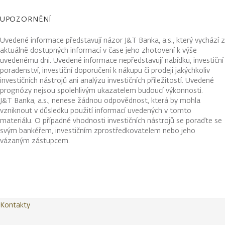
UPOZORNĚNÍ
Uvedené informace představují názor J&T Banka, a.s., který vychází z
aktuálně dostupných informací v čase jeho zhotovení k výše
uvedenému dni. Uvedené informace nepředstavují nabídku, investiční
poradenství, investiční doporučení k nákupu či prodeji jakýchkoliv
investičních nástrojů ani analýzu investičních příležitostí. Uvedené
prognózy nejsou spolehlivým ukazatelem budoucí výkonnosti.
J&T Banka, a.s., nenese žádnou odpovědnost, která by mohla
vzniknout v důsledku použití informací uvedených v tomto
materiálu. O případné vhodnosti investičních nástrojů se poraďte se
svým bankéřem, investičním zprostředkovatelem nebo jeho
vázaným zástupcem.
Kontakty