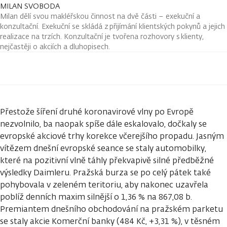
MILAN SVOBODA
Milan dělí svou makléřskou činnost na dvě části – exekuční a
konzultační. Exekuční se skládá z přijímání klientských pokynů a jejich
realizace na trzích. Konzultační je tvořena rozhovory s klienty,
nejčastěji o akciích a dluhopisech.
Přestože šíření druhé koronavirové vlny po Evropě
nezvolnilo, ba naopak spíše dále eskalovalo, dočkaly se
evropské akciové trhy korekce včerejšího propadu. Jasným
vítězem dnešní evropské seance se staly automobilky,
které na pozitivní vlně táhly překvapivě silné předběžné
výsledky Daimleru. Pražská burza se po celý pátek také
pohybovala v zeleném teritoriu, aby nakonec uzavřela
poblíž denních maxim silnější o 1,36 % na 867,08 b.
Premiantem dnešního obchodování na pražském parketu
se staly akcie Komerční banky (484 Kč, +3,31 %), v těsném