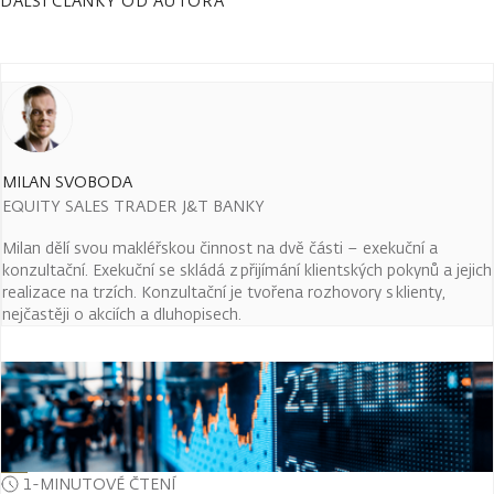
DALŠÍ ČLÁNKY OD AUTORA
MILAN SVOBODA
EQUITY SALES TRADER J&T BANKY
Milan dělí svou makléřskou činnost na dvě části – exekuční a
konzultační. Exekuční se skládá z přijímání klientských pokynů a jejich
realizace na trzích. Konzultační je tvořena rozhovory s klienty,
nejčastěji o akciích a dluhopisech.
1-MINUTOVÉ ČTENÍ