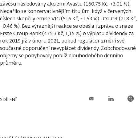
závěsu následovány akciemi Avastu (160,75 Kč, +3,01 %).
Nedařilo se konzervativnějším titulům, když v červených
číslech skončily emise VIG (516 Kč, -1,53 %) i O2 CR (218 Kč,
-0,46 %). Bez výraznější reakce se obešla i zpráva o snaze
Erste Group Bank (475,3 Kč, 1,15 %) o výplatu dividendy za
rok 2019 již v únoru 2021, pokud regulátor změní své
současné doporučení nevyplácet dividendy. Zobchodované
objemy se pohybovaly poblíž dlouhodobého denního
průměru.
SDÍLENÍ