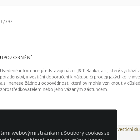
1
/
397
UPOZORNĚNÍ
Uvedené informace představují názor J&T Banka, a.s., který vychází 
poradenství, investiční doporučení k nákupu či prodeji jakýchkoliv in
a.s., nenese žádnou odpovědnost, která by mohla vzniknout v důsled
zprostředkovatelem nebo jeho vázaným zástupcem.
Kontakty
Wealth Report
Ochrana osobních údajů
Investiční sl
našimi webovými stránkami. Soubory cookies se