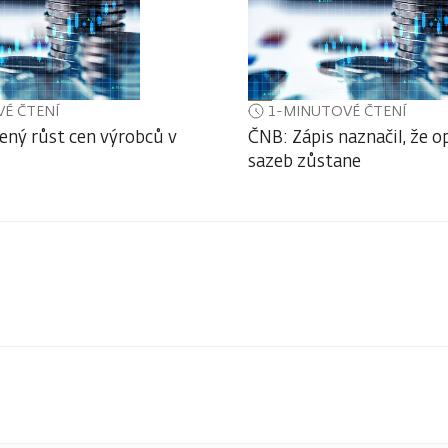
É ČTENÍ
1-MINUTOVÉ ČTENÍ
ený růst cen výrobců v
ČNB: Zápis naznačil, že o
sazeb zůstane