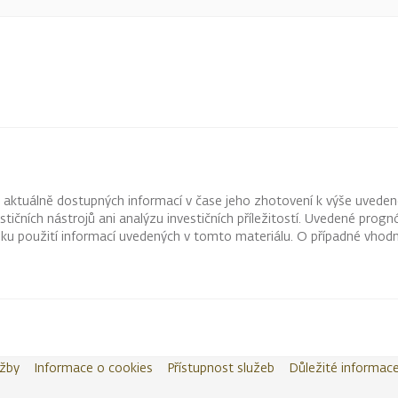
z aktuálně dostupných informací v čase jeho zhotovení k výše uveden
vestičních nástrojů ani analýzu investičních příležitostí. Uvedené pr
ku použití informací uvedených v tomto materiálu. O případné vhodn
užby
Informace o cookies
Přístupnost služeb
Důležité informac