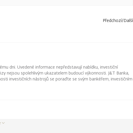
Předchozí
/
Další
ému dni. Uvedené informace nepředstavují nabídku, investiční
ognózy nejsou spolehlivým ukazatelem budoucí výkonnosti. J&T Banka,
osti investičních nástrojů se poraďte se svým bankéřem, investičním
e