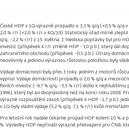
České HDP v 1Q výrazně propadlo o 3,3 % q/q (+0,5 % q/q v 
2,0 % r/r (+2,0 % r/r v 4Q/19). Statistický úřad mírně zlepš
q/q; -2,2 % r/r) z 15. května. Z hlediska poptávky byl pro
investic (příspěvek k r/r změně HDP -3,0 p.b.), který dál dop
zahraničního obchodu (příspěvek -0,5 p.b.). Útraty domác
neovlivnily a jedinou výraznou růstovou položkou byly vládní
Výdaje domácností byly přes 3 roky jedním z motorů růstu
vypnul. Výdaje domácností propadly o 2,0 % q/q a meziročně
fixních investic (-9,7 % q/q; -5,5 % r/r) došlo k nejhlubšímu 
1996), který byl asi dvojnásobný než na konci roku 2008. P
výrazné rozpouštění zásob (příspěvek k HDP -1,7 p.b.). J
v 1Q byly vládní výdaje (5,2 % q/q; 7,1 % r/r) kvůli mimořá
Pro letošní rok nadále čekáme propad HDP kolem 10 % a př
%. Výsledky HDP nepřináší výrazné překvapení pro ČNB, kte