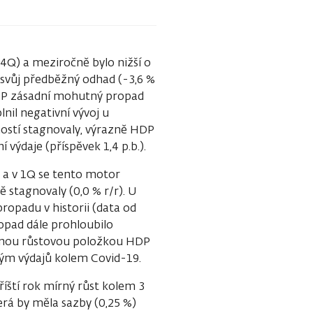
4Q) a meziročně bylo nižší o
il svůj předběžný odhad (-3,6 %
 HDP zásadní mohutný propad
lnil negativní vývoj u
ností stagnovaly, výrazně HDP
 výdaje (příspěvek 1,4 p.b.).
 a v 1Q se tento motor
 stagnovaly (0,0 % r/r). U
propadu v historii (data od
ropad dále prohloubilo
edinou růstovou položkou HDP
dným výdajů kolem Covid-19.
íští rok mírný růst kolem 3
rá by měla sazby (0,25 %)