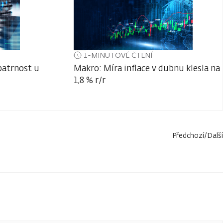
1-MINUTOVÉ ČTENÍ
patrnost u
Makro: Míra inflace v dubnu klesla na
1,8 % r/r
Předchozí
/
Další