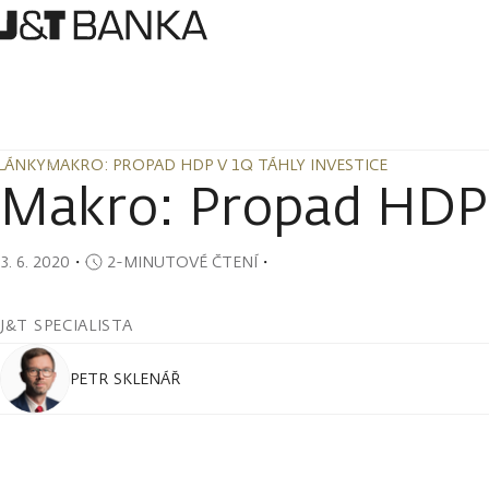
LÁNKY
MAKRO: PROPAD HDP V 1Q TÁHLY INVESTICE
LÁNKY
MAKRO: PROPAD HDP V 1Q TÁHLY INVESTICE
Makro: Propad HDP 
3. 6. 2020
・
2-MINUTOVÉ ČTENÍ
・
J&T SPECIALISTA
PETR SKLENÁŘ