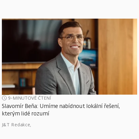
9-MINUTOVÉ ČTENÍ
Slavomír Beňa: Umíme nabídnout lokální řešení,
kterým lidé rozumí
J&T Redakce
,