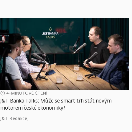
4-MINUTOVÉ ČTENÍ
J&T Banka Talks: Může se smart trh stát novým
motorem české ekonomiky?
J&T Redakce
,