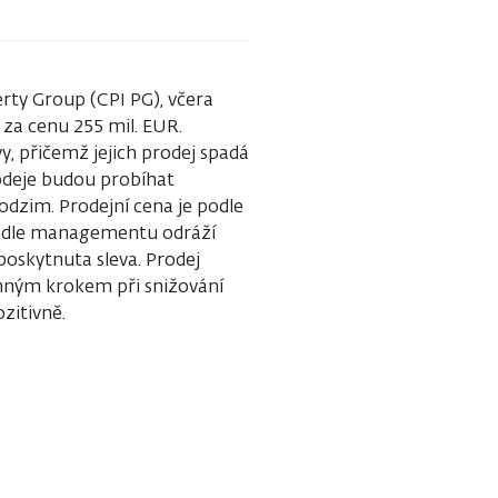
rty Group (CPI PG), včera
 za cenu 255 mil. EUR.
y, přičemž jejich prodej spadá
odeje budou probíhat
dzim. Prodejní cena je podle
podle managementu odráží
 poskytnuta sleva. Prodej
amným krokem při snižování
zitivně.