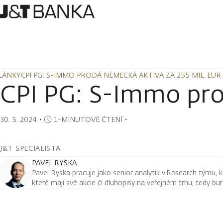
LÁNKY
CPI PG: S-IMMO PRODÁ NĚMECKÁ AKTIVA ZA 255 MIL. EUR
LÁNKY
CPI PG: S-IMMO PRODÁ NĚMECKÁ AKTIVA ZA 255 MIL. EUR
CPI PG: S-Immo pro
30. 5. 2024
・
1-MINUTOVÉ ČTENÍ
・
J&T SPECIALISTA
PAVEL RYSKA
Pavel Ryska pracuje jako senior analytik v Research týmu, k
které mají své akcie či dluhopisy na veřejném trhu, tedy bu