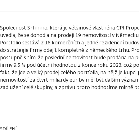
Společnost S-Immo, která je většinově vlastněna CPI Prope
uvedla, že se dohodla na prodeji 19 nemovitostí v Německu
Portfolio sestává z 18 komerčních a jedné rezidenční budov
do strategie firmy odejít kompletně z německého trhu. Pr
postupně s tím, že poslední nemovitost bude prodána na po
firmy 9,5 % pod účetní hodnotou z konce roku 2023, což 
fakt, že jde o velký prodej celého portfolia, na nějž je kupci
nemovitostí za čtvrt miliardy eur by měl být dalším význ
zadlužení celé skupiny, a zprávu proto hodnotíme mírně po
SDÍLENÍ