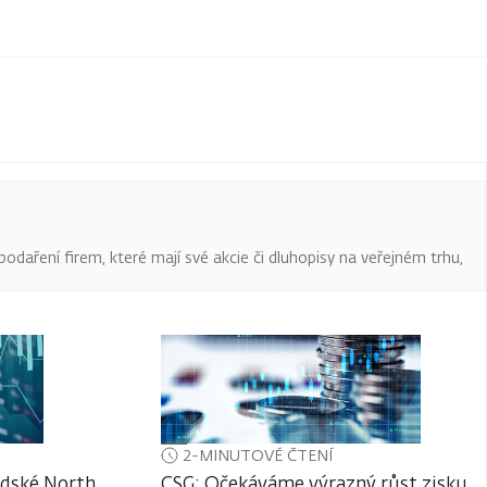
podaření firem, které mají své akcie či dluhopisy na veřejném trhu,
2-MINUTOVÉ ČTENÍ
adské North
CSG: Očekáváme výrazný růst zisku