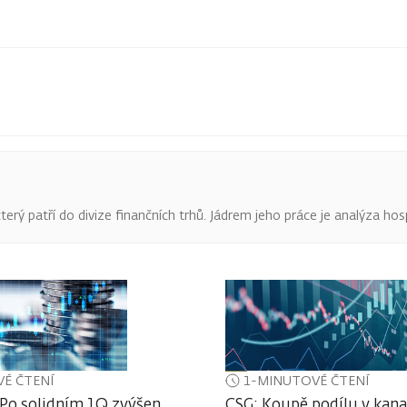
terý patří do divize finančních trhů. Jádrem jeho práce je analýza hos
É ČTENÍ
1-MINUTOVÉ ČTENÍ
 Po solidním 1Q zvýšen
CSG: Koupě podílu v kan