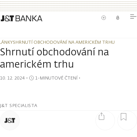
LÁNKY
SHRNUTÍ OBCHODOVÁNÍ NA AMERICKÉM TRHU
LÁNKY
SHRNUTÍ OBCHODOVÁNÍ NA AMERICKÉM TRHU
Shrnutí obchodování na
americkém trhu
10. 12. 2024
・
1-MINUTOVÉ ČTENÍ
・
J&T SPECIALISTA