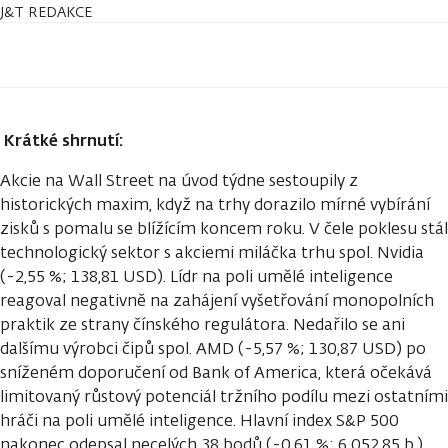
J&T REDAKCE
Krátké shrnutí:
Akcie na Wall Street na úvod týdne sestoupily z
historických maxim, když na trhy dorazilo mírné vybírání
zisků s pomalu se blížícím koncem roku. V čele poklesu stál
technologický sektor s akciemi miláčka trhu spol. Nvidia
(-2,55 %; 138,81 USD). Lídr na poli umělé inteligence
reagoval negativně na zahájení vyšetřování monopolních
praktik ze strany čínského regulátora. Nedařilo se ani
dalšímu výrobci čipů spol. AMD (-5,57 %; 130,87 USD) po
sníženém doporučení od Bank of America, která očekává
limitovaný růstový potenciál tržního podílu mezi ostatními
hráči na poli umělé inteligence. Hlavní index S&P 500
nakonec odepsal necelých 38 bodů (-0,61 %; 6 052,85 b.).