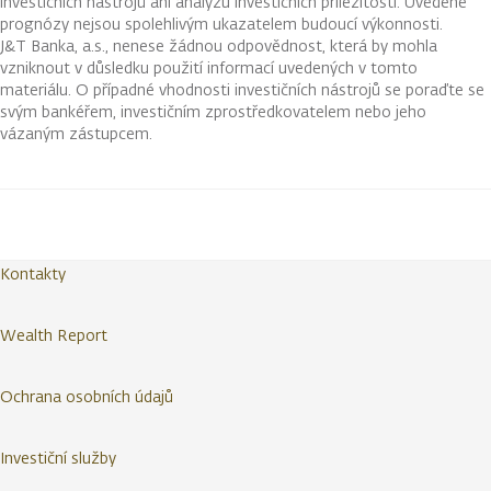
investičních nástrojů ani analýzu investičních příležitostí. Uvedené
prognózy nejsou spolehlivým ukazatelem budoucí výkonnosti.
J&T Banka, a.s., nenese žádnou odpovědnost, která by mohla
vzniknout v důsledku použití informací uvedených v tomto
materiálu. O případné vhodnosti investičních nástrojů se poraďte se
svým bankéřem, investičním zprostředkovatelem nebo jeho
vázaným zástupcem.
Kontakty
Wealth Report
Ochrana osobních údajů
Investiční služby