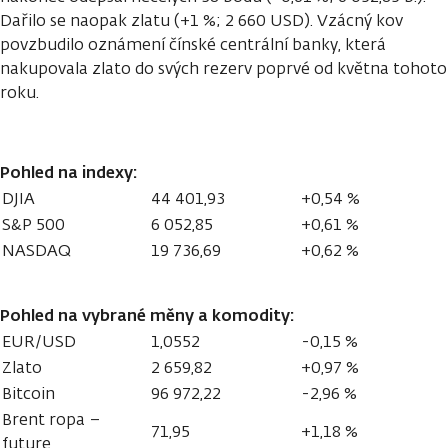
Dařilo se naopak zlatu (+1 %; 2 660 USD). Vzácný kov
povzbudilo oznámení čínské centrální banky, která
nakupovala zlato do svých rezerv poprvé od května tohoto
roku.
Pohled na indexy:
DJIA
44 401,93
+0,54 %
S&P 500
6 052,85
+0,61 %
NASDAQ
19 736,69
+0,62 %
Pohled na vybrané měny a komodity:
EUR/USD
1,0552
-0,15 %
Zlato
2 659,82
+0,97 %
Bitcoin
96 972,22
-2,96 %
Brent ropa –
71,95
+1,18 %
future