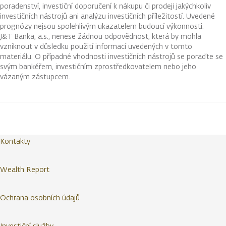
poradenství, investiční doporučení k nákupu či prodeji jakýchkoliv
investičních nástrojů ani analýzu investičních příležitostí. Uvedené
prognózy nejsou spolehlivým ukazatelem budoucí výkonnosti.
J&T Banka, a.s., nenese žádnou odpovědnost, která by mohla
vzniknout v důsledku použití informací uvedených v tomto
materiálu. O případné vhodnosti investičních nástrojů se poraďte se
svým bankéřem, investičním zprostředkovatelem nebo jeho
vázaným zástupcem.
Kontakty
Wealth Report
Ochrana osobních údajů
Investiční služby