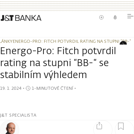
LÁNKY
ENERGO-PRO: FITCH POTVRDIL RATING NA STUPNI “BB-“ 
LÁNKY
ENERGO-PRO: FITCH POTVRDIL RATING NA STUPNI “BB-“ 
Energo-Pro: Fitch potvrdil
rating na stupni “BB-“ se
stabilním výhledem
19. 1. 2024
・
1-MINUTOVÉ ČTENÍ
・
J&T SPECIALISTA