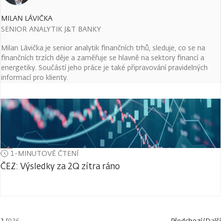
MILAN LÁVIČKA
SENIOR ANALYTIK J&T BANKY
Milan Lávička je senior analytik finančních trhů, sleduje, co se na
finančních trzích děje a zaměřuje se hlavně na sektory financí a
energetiky. Součástí jeho práce je také připravování pravidelných
informací pro klienty.
1-MINUTOVÉ ČTENÍ
ČEZ: Výsledky za 2Q zítra ráno
1
/
936
Předchozí
/
Další