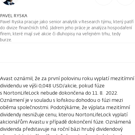
PAVEL RYSKA
Pavel Ryska pracuje jako senior analytik v Research týmu, který patří
do divize finančních trhů. Jádrem jeho práce je analýza hospodaření
firem, které mají své akcie či dluhopisy na veřejném trhu, tedy
burze.
Avast oznámil, že za první polovinu roku vyplatí mezitímní
dividendu ve výši 0,048 USD/akcie, pokud fúze
s NortonLifeLock nebude dokončena do 11. 8. 2022.
Oznámení je v souladu s loňskou dohodou o fúzi mezi
oběma společnostmi. Podotýkáme, že výplata mezitímní
dividendy nesnižuje cenu, kterou NortonLifeLock vyplatí
akcionářům Avastu v případě dokončení fúze. Oznámená
dividenda představuje na roční bázi hrubý dividendový