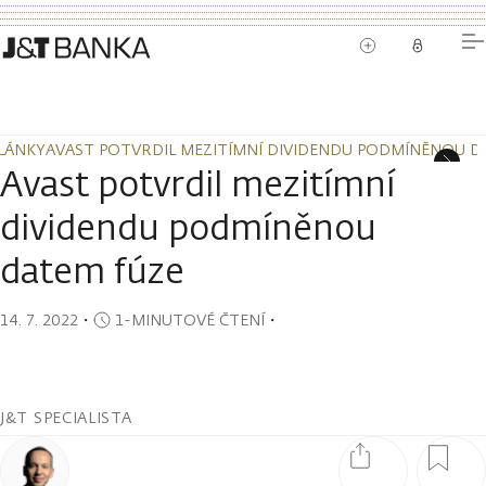
LÁNKY
AVAST POTVRDIL MEZITÍMNÍ DIVIDENDU PODMÍNĚNOU D
LÁNKY
AVAST POTVRDIL MEZITÍMNÍ DIVIDENDU PODMÍNĚNOU D
Avast potvrdil mezitímní
dividendu podmíněnou
datem fúze
14. 7. 2022
・
1-MINUTOVÉ ČTENÍ
・
J&T SPECIALISTA