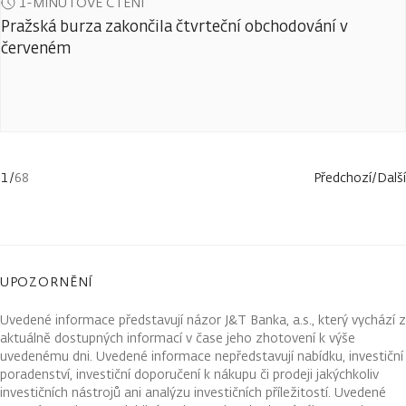
1-MINUTOVÉ ČTENÍ
Pražská burza zakončila čtvrteční obchodování v
červeném
1
/
68
Předchozí
/
Další
UPOZORNĚNÍ
Uvedené informace představují názor J&T Banka, a.s., který vychází z
aktuálně dostupných informací v čase jeho zhotovení k výše
uvedenému dni. Uvedené informace nepředstavují nabídku, investiční
poradenství, investiční doporučení k nákupu či prodeji jakýchkoliv
investičních nástrojů ani analýzu investičních příležitostí. Uvedené