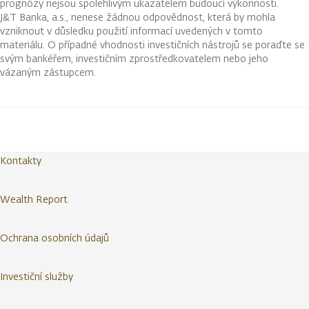
prognózy nejsou spolehlivým ukazatelem budoucí výkonnosti.
J&T Banka, a.s., nenese žádnou odpovědnost, která by mohla
vzniknout v důsledku použití informací uvedených v tomto
materiálu. O případné vhodnosti investičních nástrojů se poraďte se
svým bankéřem, investičním zprostředkovatelem nebo jeho
vázaným zástupcem.
Kontakty
Wealth Report
Ochrana osobních údajů
Investiční služby