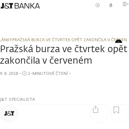
LÁNKY
PRAŽSKÁ BURZA VE ČTVRTEK OPĚT ZAKONČILA V ČERVEN
LÁNKY
PRAŽSKÁ BURZA VE ČTVRTEK OPĚT ZAKONČILA V ČERVEN
Pražská burza ve čtvrtek opět
zakončila v červeném
9. 8. 2018
・
1-MINUTOVÉ ČTENÍ
・
J&T SPECIALISTA