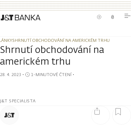
LÁNKY
SHRNUTÍ OBCHODOVÁNÍ NA AMERICKÉM TRHU
LÁNKY
SHRNUTÍ OBCHODOVÁNÍ NA AMERICKÉM TRHU
Shrnutí obchodování na
americkém trhu
28. 4. 2023
・
1-MINUTOVÉ ČTENÍ
・
J&T SPECIALISTA