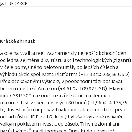
J&T REDAKCE
Krátké shrnutí:
Akcie na Wall Street zaznamenaly nejlepší obchodní den
od ledna zejména díky růstu akcií technologických gigantů.
V čele pomyslného pelotonu stály po lepších číslech a
výhledu akcie spol. Meta Platforms (+13,93 %; 238,56 USD).
Před očekávanými výsledky v poobchodní fázi posiloval
během dne také Amazon (+4,61 %; 109,82 USD). Hlavní
index S&P 500 nakonec uzavřel seanci na denních
maximech se ziskem necelých 80 bodů (+1,96 %; 4 135,35
b.). Investorům nepokazil nákupní náladu ani slabší první
odhad růstu HDP za 1Q, který byl však výrazně ovlivněn
velkým poklesem investic do zásob. Trhy nezlomil ani
nárůst výnosů na dluhopisech. Dnes budou investoři