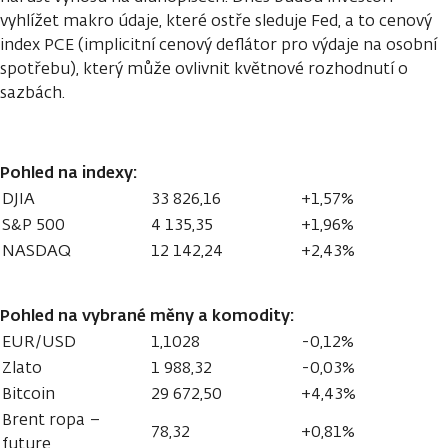
vyhlížet makro údaje, které ostře sleduje Fed, a to cenový
index PCE (implicitní cenový deflátor pro výdaje na osobní
spotřebu), který může ovlivnit květnové rozhodnutí o
sazbách.
Pohled na indexy:
DJIA
33 826,16
+1,57%
S&P 500
4 135,35
+1,96%
NASDAQ
12 142,24
+2,43%
Pohled na vybrané měny a komodity:
EUR/USD
1,1028
-0,12%
Zlato
1 988,32
-0,03%
Bitcoin
29 672,50
+4,43%
Brent ropa –
78,32
+0,81%
future