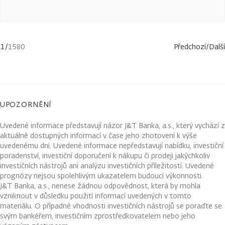
1
/
1580
Předchozí
/
Další
UPOZORNĚNÍ
Uvedené informace představují názor J&T Banka, a.s., který vychází z
aktuálně dostupných informací v čase jeho zhotovení k výše
uvedenému dni. Uvedené informace nepředstavují nabídku, investiční
poradenství, investiční doporučení k nákupu či prodeji jakýchkoliv
investičních nástrojů ani analýzu investičních příležitostí. Uvedené
prognózy nejsou spolehlivým ukazatelem budoucí výkonnosti.
J&T Banka, a.s., nenese žádnou odpovědnost, která by mohla
vzniknout v důsledku použití informací uvedených v tomto
materiálu. O případné vhodnosti investičních nástrojů se poraďte se
svým bankéřem, investičním zprostředkovatelem nebo jeho