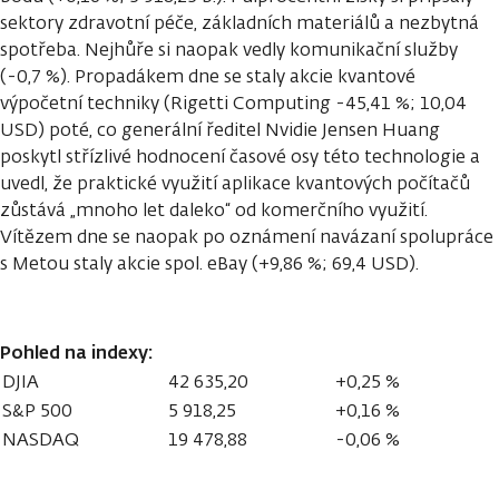
sektory zdravotní péče, základních materiálů a nezbytná
spotřeba. Nejhůře si naopak vedly komunikační služby
(-0,7 %). Propadákem dne se staly akcie kvantové
výpočetní techniky (Rigetti Computing -45,41 %; 10,04
USD) poté, co generální ředitel Nvidie Jensen Huang
poskytl střízlivé hodnocení časové osy této technologie a
uvedl, že praktické využití aplikace kvantových počítačů
zůstává „mnoho let daleko“ od komerčního využití.
Vítězem dne se naopak po oznámení navázaní spolupráce
s Metou staly akcie spol. eBay (+9,86 %; 69,4 USD).
Pohled na indexy:
DJIA
42 635,20
+0,25 %
S&P 500
5 918,25
+0,16 %
NASDAQ
19 478,88
-0,06 %