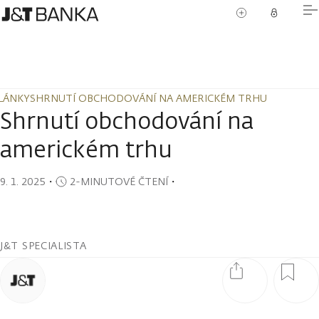
LÁNKY
SHRNUTÍ OBCHODOVÁNÍ NA AMERICKÉM TRHU
LÁNKY
SHRNUTÍ OBCHODOVÁNÍ NA AMERICKÉM TRHU
Shrnutí obchodování na
americkém trhu
9. 1. 2025
・
2-MINUTOVÉ ČTENÍ
・
J&T SPECIALISTA