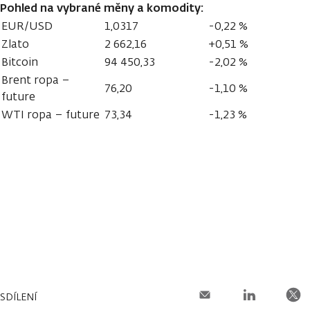
Pohled na vybrané měny a komodity:
EUR/USD
1,0317
-0,22 %
Zlato
2 662,16
+0,51 %
Bitcoin
94 450,33
-2,02 %
Brent ropa –
76,20
-1,10 %
future
WTI ropa – future
73,34
-1,23 %
SDÍLENÍ