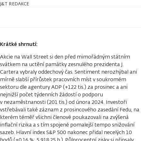
J&T REDAKCE
Krátké shrnutí:
Akcie na Wall Street si den před mimořádným státním
svátkem na uctění památky zesnulého prezidenta J.
Cartera vybraly oddechový čas. Sentiment nerozhýbal ani
mírně slabší přírůstek pracovních míst v soukromém
sektoru dle agentury ADP (+122 tis.) za prosinec a ani
nejnižší počet týdenních žádostí o podporu
v nezaměstnanosti (201 tis.) od února 2024. Investoři
vstřebávali také záznam z prosincového zasedání Fedu, na
kterém téměř všichni členové poukazovali na zvýšená
inflační rizika a s tím spojené pomalejší tempo snižování
sazeb. Hlavní index S&P 500 nakonec přidal necelých 10
bodů (+0,16 %; 5 918,25 b.). Půlprocentní zisky si připsaly