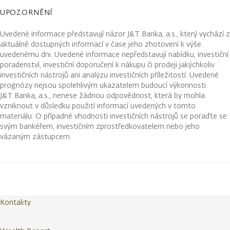
UPOZORNĚNÍ
Uvedené informace představují názor J&T Banka, a.s., který vychází z
aktuálně dostupných informací v čase jeho zhotovení k výše
uvedenému dni. Uvedené informace nepředstavují nabídku, investiční
poradenství, investiční doporučení k nákupu či prodeji jakýchkoliv
investičních nástrojů ani analýzu investičních příležitostí. Uvedené
prognózy nejsou spolehlivým ukazatelem budoucí výkonnosti.
J&T Banka, a.s., nenese žádnou odpovědnost, která by mohla
vzniknout v důsledku použití informací uvedených v tomto
materiálu. O případné vhodnosti investičních nástrojů se poraďte se
svým bankéřem, investičním zprostředkovatelem nebo jeho
vázaným zástupcem.
Kontakty