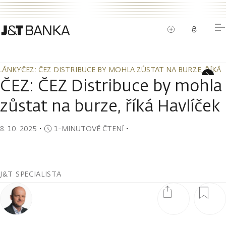
LÁNKY
ČEZ: ČEZ DISTRIBUCE BY MOHLA ZŮSTAT NA BURZE, ŘÍKÁ 
LÁNKY
ČEZ: ČEZ DISTRIBUCE BY MOHLA ZŮSTAT NA BURZE, ŘÍKÁ 
ČEZ: ČEZ Distribuce by mohla
zůstat na burze, říká Havlíček
8. 10. 2025
・
1-MINUTOVÉ ČTENÍ
・
J&T SPECIALISTA