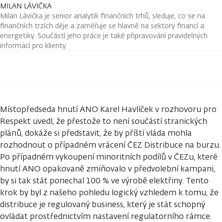
MILAN LÁVIČKA
Milan Lávička je senior analytik finančních trhů, sleduje, co se na
finančních trzích děje a zaměřuje se hlavně na sektory financí a
energetiky. Součástí jeho práce je také připravování pravidelných
informací pro klienty.
Místopředseda hnutí ANO Karel Havlíček v rozhovoru pro
Respekt uvedl, že přestože to není součástí stranických
plánů, dokáže si představit, že by příští vláda mohla
rozhodnout o případném vrácení ČEZ Distribuce na burzu.
Po případném vykoupení minoritních podílů v ČEZu, které
hnutí ANO opakovaně zmiňovalo v předvolební kampani,
by si tak stát ponechal 100 % ve výrobě elektřiny. Tento
krok by byl z našeho pohledu logický vzhledem k tomu, že
distribuce je regulovaný business, který je stát schopný
ovládat prostřednictvím nastavení regulatorního rámce.