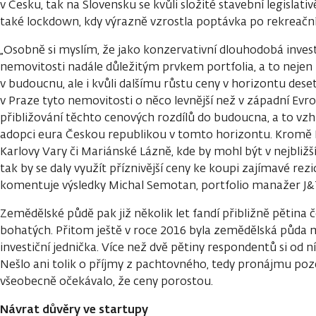
v Česku, tak na Slovensku se kvůli složité stavební legislativ
také lockdown, kdy výrazně vzrostla poptávka po rekreačn
„Osobně si myslím, že jako konzervativní dlouhodobá invest
nemovitosti nadále důležitým prvkem portfolia, a to nejen
v budoucnu, ale i kvůli dalšímu růstu ceny v horizontu deseti 
v Praze tyto nemovitosti o něco levnější než v západní Evr
přibližování těchto cenových rozdílů do budoucna, a to v
adopci eura Českou republikou v tomto horizontu. Kromě P
Karlovy Vary či Mariánské Lázně, kde by mohl být v nejbližš
tak by se daly využít příznivější ceny ke koupi zajímavé rez
komentuje výsledky Michal Semotan, portfolio manažer J&T 
Zemědělské půdě pak již několik let fandí přibližně pětina 
bohatých. Přitom ještě v roce 2016 byla zemědělská půda m
investiční jednička. Více než dvě pětiny respondentů si od ní
Nešlo ani tolik o příjmy z pachtovného, tedy pronájmu p
všeobecně očekávalo, že ceny porostou.
Návrat důvěry ve startupy