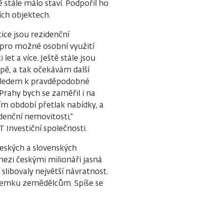
ě stále málo staví. Podpořil ho
ích objektech.
ice jsou rezidenční
 pro možné osobní využití
let a více. Ještě stále jsou
opě, a tak očekávám další
zhledem k pravděpodobné
rahy bych se zaměřil i na
ím období přetlak nabídky, a
idenční nemovitosti,“
Investiční společnosti.
českých a slovenských
ezi českými milionáři jasná
 slibovaly největší návratnost.
ozemku zemědělcům. Spíše se