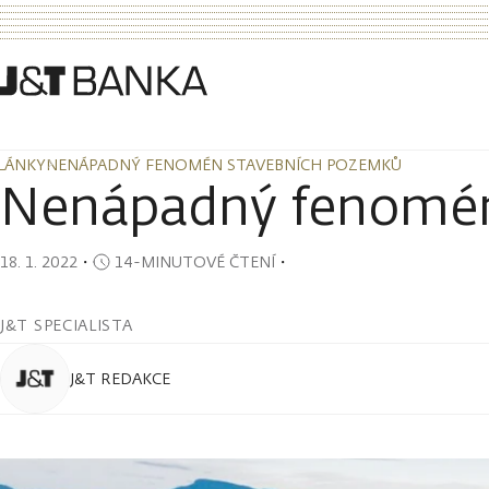
LÁNKY
NENÁPADNÝ FENOMÉN STAVEBNÍCH POZEMKŮ
LÁNKY
NENÁPADNÝ FENOMÉN STAVEBNÍCH POZEMKŮ
Nenápadný fenomén
18. 1. 2022
・
14-MINUTOVÉ ČTENÍ
・
J&T SPECIALISTA
J&T REDAKCE