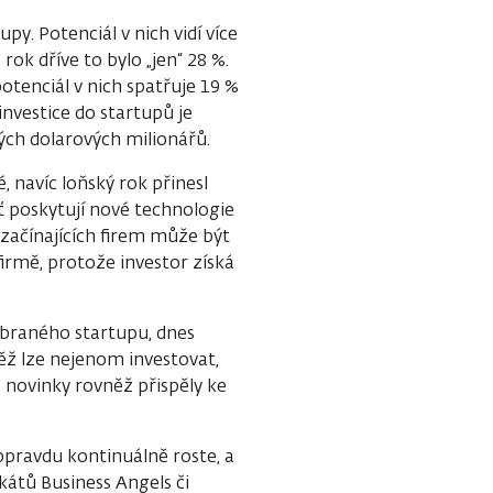
y. Potenciál v nich vidí více
ok dříve to bylo „jen“ 28 %.
otenciál v nich spatřuje 19 %
 investice do startupů je
ých dolarových milionářů.
, navíc loňský rok přinesl
ť poskytují nové technologie
 začínajících firem může být
firmě, protože investor získá
ybraného startupu, dnes
ěž lze nejenom investovat,
o novinky rovněž přispěly ke
opravdu kontinuálně roste, a
kátů Business Angels či