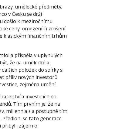
obrazy, umělecké předměty,
mco v Česku se drží
sku došlo k meziročnímu
ké ceny, omezení či zrušení
ke klasickým finančním trhům
tfolia přispěla v uplynulých
být, že na umělecké a
dalších položek do sbírky si
t příliv nových investorů
investice, zejména umění.
ratelství a investicích do
endů. Tím prvním je, že na
zv. millennials a postupně tím
 Předloni se tato generace
 přibyl i zájem o