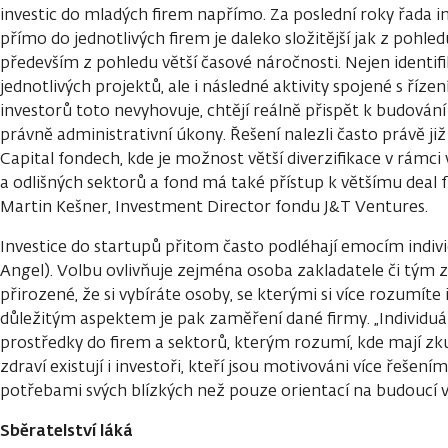
investic do mladých firem napřímo. Za poslední roky řada inv
přímo do jednotlivých firem je daleko složitější jak z pohledu
především z pohledu větší časové náročnosti. Nejen identifi
jednotlivých projektů, ale i následné aktivity spojené s říz
investorů toto nevyhovuje, chtějí reálně přispět k budování 
právně administrativní úkony. Řešení nalezli často právě j
Capital fondech, kde je možnost větší diverzifikace v rámci
a odlišných sektorů a fond má také přístup k většímu deal f
Martin Kešner, Investment Director fondu J&T Ventures.
Investice do startupů přitom často podléhají emocím indivi
Angel). Volbu ovlivňuje zejména osoba zakladatele či tým z
přirozené, že si vybíráte osoby, se kterými si více rozumíte
důležitým aspektem je pak zaměření dané firmy. „Individuáln
prostředky do firem a sektorů, kterým rozumí, kde mají zku
zdraví existují i investoři, kteří jsou motivováni více řešení
potřebami svých blízkých než pouze orientací na budoucí v
Sběratelství láká