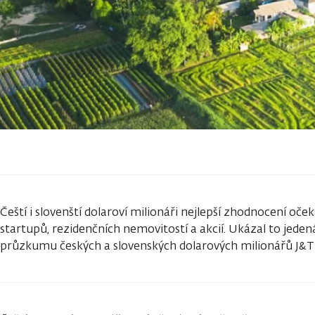
Čeští i slovenští dolaroví milionáři nejlepší zhodnocení oč
startupů, rezidenčních nemovitostí a akcií. Ukázal to jeden
průzkumu českých a slovenských dolarových milionářů J&