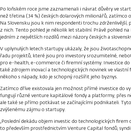
Po loňském roce jsme zaznamenali i návrat důvěry ve startup
než třetina (34 %) českých dolarových milionářů, zatímco o r
Na Slovensku jsou k nim respondenti trochu zdrženlivější, p
z nich. Tento pohled je několik let stabilní. Právě pohled na
jedním z největších rozdílů mezi názory českých a slovensk
V uplynulých letech startupy ukázaly, že jsou životaschopné
řadu projektů, které jsou pro investory srozumitelné, nebo
pro e-health, e-commerce či firemní systémy. Investice do
také zdrojem inovací a technologických novinek ve vlastní 
někoho s nápady, kdo je schopný rozšířit jeho byznys.
Zatímco dříve existovala jen možnost přímé investice do v
fungují různé venture kapitálové fondy a platformy, přes n
ale také se přímo potkávat se začínajícími podnikateli. Tyt
zvýšenému zájmu o startupy.
„Poslední dekádu objem investic do technologických firem 
to především prostřednictvím Venture Capital fondů, syndi