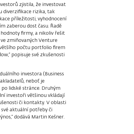
estorů zjistila, že investovat
 diverzifikace rizika, tak
kace příležitosti, vyhodnocení
ením zaberou dost času. Řadě
hodnoty firmy, a nikoliv řešit
iž ve zmiňovaných Venture
 většího počtu portfolio firem
low,“ popisuje své zkušenosti
duálního investora (Business
akladatelů, neboť je
 i po lidské stránce. Druhým
í investoři většinou vkládají
šenosti či kontakty. V oblasti
m své aktuální potřeby či
ýnos,“ dodává Martin Kešner.