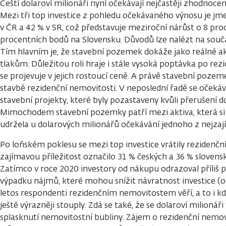
Čeští dolaroví milionáři nyní očekávají nejčastěji zhodnoc
Mezi tři top investice z pohledu očekávaného výnosu je j
v ČR a 42 % v SR, což představuje meziroční nárůst o 8 pro
procentních bodů na Slovensku. Důvodů lze nalézt na souč
Tím hlavním je, že stavební pozemek dokáže jako reálné a
tlakům. Důležitou roli hraje i stále vysoká poptávka po re
se projevuje v jejich rostoucí ceně. A právě stavební poze
stavbě rezidenční nemovitosti. V neposlední řadě se očeká
stavební projekty, které byly pozastaveny kvůli přerušení 
Mimochodem stavební pozemky patří mezi aktiva, která si 
udržela u dolarových milionářů očekávání jednoho z nejzaj
Po loňském poklesu se mezi top investice vrátily rezidenční
zajímavou příležitost označilo 31 % českých a 36 % slovens
Zatímco v roce 2020 investory od nákupu odrazoval příliš p
výpadku nájmů, které mohou snížit návratnost investice (ob
letos respondenti rezidenčním nemovitostem věří, a to i kd
ještě výrazněji stouply. Zdá se také, že se dolaroví milioná
splasknutí nemovitostní bubliny. Zájem o rezidenční nemovit