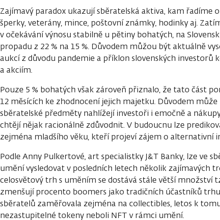
Zajímavý paradox ukazují sběratelská aktiva, kam řadíme 
šperky, veterány, mince, poštovní známky, hodinky aj. Zatí
v očekávání výnosu stabilně u pětiny bohatých, na Sloven
propadu z 22 % na 15 %. Důvodem můžou být aktuálně vyso
aukcí z důvodu pandemie a příklon slovenských investorů 
a akciím.
Pouze 5 % bohatých však zároveň přiznalo, že tato část por
12 měsících ke zhodnocení jejich majetku. Důvodem může 
sběratelské předměty nahlížejí investoři i emočně a nákupy 
chtějí nějak racionálně zdůvodnit. V budoucnu lze predikova
zejména mladšího věku, kteří projeví zájem o alternativní 
Podle Anny Pulkertové, art specialistky J&T Banky, lze ve sbě
umění vysledovat v posledních letech několik zajímavých tr
celosvětový trh s uměním se dostává stále větší množství t
zmenšují procento boomers jako tradičních účastníků trhu.
sběratelů zaměřovala zejména na collectibles, letos k tomu
nezastupitelné tokeny neboli NFT v rámci umění.