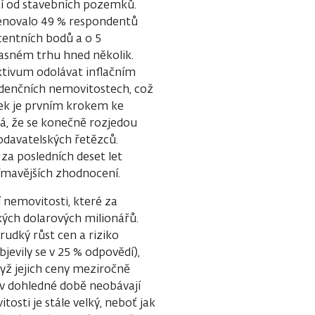
ení od stavebních pozemků.
menovalo 49 % respondentů
centních bodů a o 5
asném trhu hned několik.
ktivum odolávat inflačním
zidenčních nemovitostech, což
mek je prvním krokem ke
vá, že se konečně rozjedou
dodavatelských řetězců.
za posledních deset let
ímavějších zhodnocení.
 nemovitosti, které za
kých dolarových milionářů.
rudký růst cen a riziko
jevily se v 25 % odpovědí),
yž jejich ceny meziročně
ři v dohledné době neobávají
osti je stále velký, neboť jak