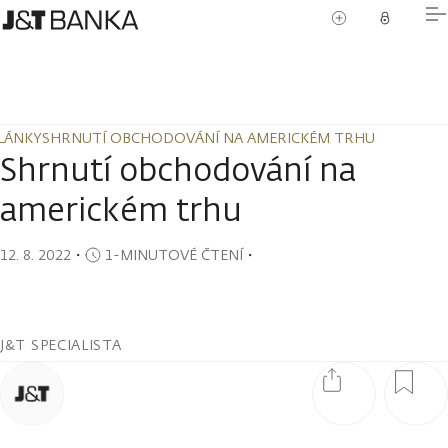
LÁNKY
SHRNUTÍ OBCHODOVÁNÍ NA AMERICKÉM TRHU
LÁNKY
SHRNUTÍ OBCHODOVÁNÍ NA AMERICKÉM TRHU
Shrnutí obchodování na
americkém trhu
12. 8. 2022
・
1-MINUTOVÉ ČTENÍ
・
J&T SPECIALISTA