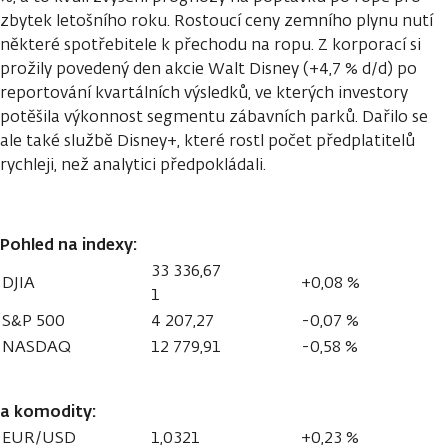
zbytek letošního roku. Rostoucí ceny zemního plynu nutí
některé spotřebitele k přechodu na ropu. Z korporací si
prožily povedený den akcie Walt Disney (+4,7 % d/d) po
reportování kvartálních výsledků, ve kterých investory
potěšila výkonnost segmentu zábavních parků. Dařilo se
ale také službě Disney+, které rostl počet předplatitelů
rychleji, než analytici předpokládali.
Pohled na indexy:
33 336,67
DJIA
+0,08 %
1
S&P 500
4 207,27
-0,07 %
NASDAQ
12 779,91
-0,58 %
a komodity:
EUR/USD
1,0321
+0,23 %