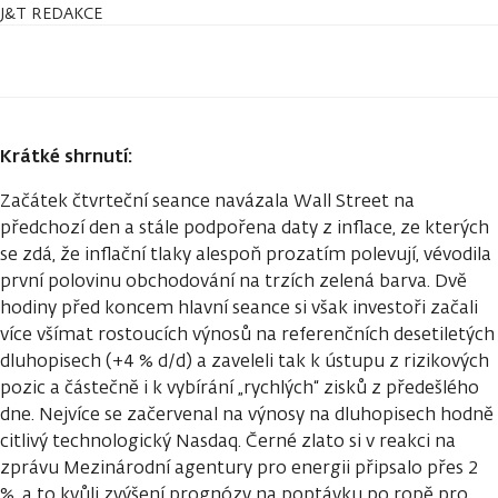
J&T REDAKCE
Krátké shrnutí:
Začátek čtvrteční seance navázala Wall Street na
předchozí den a stále podpořena daty z inflace, ze kterých
se zdá, že inflační tlaky alespoň prozatím polevují, vévodila
první polovinu obchodování na trzích zelená barva. Dvě
hodiny před koncem hlavní seance si však investoři začali
více všímat rostoucích výnosů na referenčních desetiletých
dluhopisech (+4 % d/d) a zaveleli tak k ústupu z rizikových
pozic a částečně i k vybírání „rychlých“ zisků z předešlého
dne. Nejvíce se začervenal na výnosy na dluhopisech hodně
citlivý technologický Nasdaq. Černé zlato si v reakci na
zprávu Mezinárodní agentury pro energii připsalo přes 2
%, a to kvůli zvýšení prognózy na poptávku po ropě pro