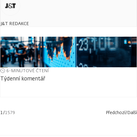
J&T REDAKCE
6-MINUTOVÉ ČTENÍ
Týdenní komentář
1
/
1579
Předchozí
/
Další