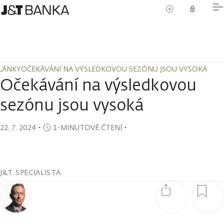
LÁNKY
OČEKÁVÁNÍ NA VÝSLEDKOVOU SEZÓNU JSOU VYSOKÁ
LÁNKY
OČEKÁVÁNÍ NA VÝSLEDKOVOU SEZÓNU JSOU VYSOKÁ
Očekávání na výsledkovou
sezónu jsou vysoká
22. 7. 2024
・
1-MINUTOVÉ ČTENÍ
・
J&T SPECIALISTA