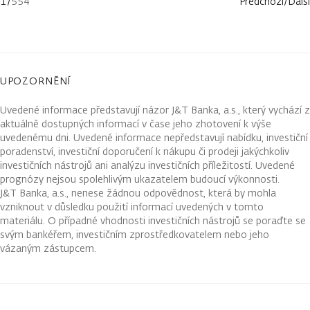
1
/
554
Předchozí
/
Další
UPOZORNĚNÍ
Uvedené informace představují názor J&T Banka, a.s., který vychází z
aktuálně dostupných informací v čase jeho zhotovení k výše
uvedenému dni. Uvedené informace nepředstavují nabídku, investiční
poradenství, investiční doporučení k nákupu či prodeji jakýchkoliv
investičních nástrojů ani analýzu investičních příležitostí. Uvedené
prognózy nejsou spolehlivým ukazatelem budoucí výkonnosti.
J&T Banka, a.s., nenese žádnou odpovědnost, která by mohla
vzniknout v důsledku použití informací uvedených v tomto
materiálu. O případné vhodnosti investičních nástrojů se poraďte se
svým bankéřem, investičním zprostředkovatelem nebo jeho
vázaným zástupcem.