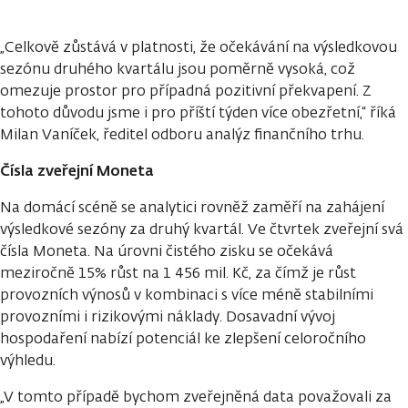
„Celkově zůstává v platnosti, že očekávání na výsledkovou
sezónu druhého kvartálu jsou poměrně vysoká, což
omezuje prostor pro případná pozitivní překvapení. Z
tohoto důvodu jsme i pro příští týden více obezřetní,“ říká
Milan Vaníček, ředitel odboru analýz finančního trhu.
Čísla zveřejní Moneta
Na domácí scéně se analytici rovněž zaměří na zahájení
výsledkové sezóny za druhý kvartál. Ve čtvrtek zveřejní svá
čísla Moneta. Na úrovni čistého zisku se očekává
meziročně 15% růst na 1 456 mil. Kč, za čímž je růst
provozních výnosů v kombinaci s více méně stabilními
provozními i rizikovými náklady. Dosavadní vývoj
hospodaření nabízí potenciál ke zlepšení celoročního
výhledu.
„V tomto případě bychom zveřejněná data považovali za