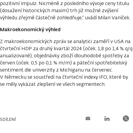
pozitivní impulz. Nicméně z posledního vývoje ceny titulu
(dosažení historických maxim) trh již možné zvýšení
výhledu zřejmě částečně zohledňuje,“ uvádí Milan Vaníček.
Makroekonomický výhled
Z makroekonomických zpráv se analytici zaměří v USA na
čtvrteční HDP za druhý kvartál 2024 (oček. 1,8 po 1,4 % q/q
anualizovaně), objednávky zboží dlouhodobé spotřeby za
červen (oček. 0,5 po 0,1 % m/m) a páteční spotřebitelský
sentiment dle univerzity z Michiganu na červenec.
V Německu se soustředí na čtvrteční indexy IFO, které by
se měly vykázat zlepšení ve všech segmentech.
SDÍLENÍ