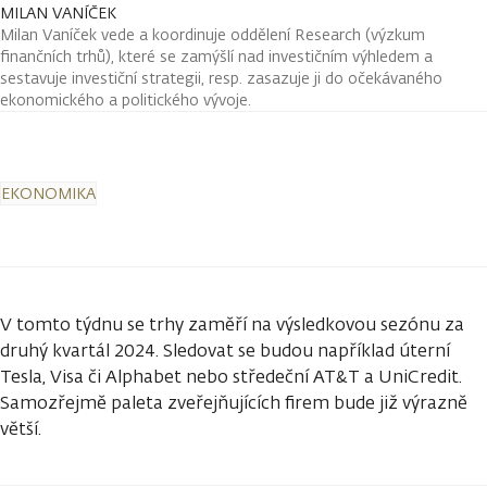
MILAN VANÍČEK
Milan Vaníček vede a koordinuje oddělení Research (výzkum
finančních trhů), které se zamýšlí nad investičním výhledem a
sestavuje investiční strategii, resp. zasazuje ji do očekávaného
ekonomického a politického vývoje.
EKONOMIKA
V tomto týdnu se trhy zaměří na výsledkovou sezónu za
druhý kvartál 2024. Sledovat se budou například úterní
Tesla, Visa či Alphabet nebo středeční AT&T a UniCredit.
Samozřejmě paleta zveřejňujících firem bude již výrazně
větší.