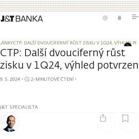
LÁNKY
CTP: DALŠÍ DVOUCIFERNÝ RŮST ZISKU V 1Q24, VÝHLED P
LÁNKY
CTP: DALŠÍ DVOUCIFERNÝ RŮST ZISKU V 1Q24, VÝHLED P
CTP: Další dvouciferný růst
zisku v 1Q24, výhled potvrzen
9. 5. 2024
・
2-MINUTOVÉ ČTENÍ
・
J&T SPECIALISTA