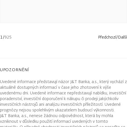
1
/
925
Předchozí
/
Další
UPOZORNĚNÍ
Uvedené informace představují názor J&T Banka, a.s., který vychází z
aktuálně dostupných informací v čase jeho zhotovení k výše
uvedenému dni. Uvedené informace nepředstavují nabídku, investiční
poradenství, investiční doporučení k nákupu či prodeji jakýchkoliv
investičních nástrojů ani analýzu investičních příležitostí. Uvedené
prognózy nejsou spolehlivým ukazatelem budoucí výkonnosti.
J&T Banka, a.s., nenese žádnou odpovědnost, která by mohla
vzniknout v důsledku použití informací uvedených v tomto
materiálu. O případné vhodnosti investičních nástrojů se poraďte se