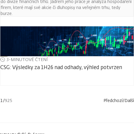
do divize finančních trhů. Jádrem jeho práce je analýza hospodaření
firem, které mají své akcie či dluhopisy na veřejném trhu, tedy
burze.
3-MINUTOVÉ ČTENÍ
CSG: Výsledky za 1H26 nad odhady, výhled potvrzen
1
/
925
Předchozí
/
Další