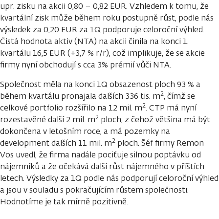
upr. zisku na akcii 0,80 – 0,82 EUR. Vzhledem k tomu, že
kvartální zisk může během roku postupně růst, podle nás
výsledek za 0,20 EUR za 1Q podporuje celoroční výhled.
Čistá hodnota aktiv (NTA) na akcii činila na konci 1.
kvartálu 16,5 EUR (+3,7 % r/r), což implikuje, že se akcie
firmy nyní obchodují s cca 3% prémií vůči NTA.
Společnost měla na konci 1Q obsazenost ploch 93 % a
2
během kvartálu pronajala dalších 336 tis. m
, čímž se
2
celkové portfolio rozšířilo na 12 mil. m
. CTP má nyní
2
rozestavěné další 2 mil. m
ploch, z čehož většina má být
dokončena v letošním roce, a má pozemky na
2
development dalších 11 mil. m
ploch. Šéf firmy Remon
Vos uvedl, že firma nadále pociťuje silnou poptávku od
nájemníků a že očekává další růst nájemného v příštích
letech. Výsledky za 1Q podle nás podporují celoroční výhled
a jsou v souladu s pokračujícím růstem společnosti.
Hodnotíme je tak mírně pozitivně.