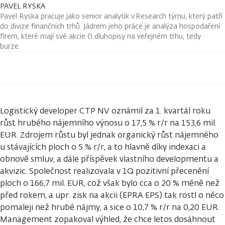
PAVEL RYSKA
Pavel Ryska pracuje jako senior analytik v Research týmu, který patří
do divize finančních trhů. Jádrem jeho práce je analýza hospodaření
firem, které mají své akcie či dluhopisy na veřejném trhu, tedy
burze.
Logistický developer CTP NV oznámil za 1. kvartál roku
růst hrubého nájemního výnosu o 17,5 % r/r na 153,6 mil.
EUR. Zdrojem růstu byl jednak organický růst nájemného
u stávajících ploch o 5 % r/r, a to hlavně díky indexaci a
obnově smluv, a dále příspěvek vlastního developmentu a
akvizic. Společnost realizovala v 1Q pozitivní přecenění
ploch o 166,7 mil. EUR, což však bylo cca o 20 % méně než
před rokem, a upr. zisk na akcii (EPRA EPS) tak rostl o něco
pomaleji než hrubé nájmy, a sice o 10,7 % r/r na 0,20 EUR.
Management zopakoval výhled, že chce letos dosáhnout