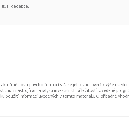
J&T Redakce
,
z aktuálně dostupných informací v čase jeho zhotovení k výše uveden
vestičních nástrojů ani analýzu investičních příležitostí. Uvedené pr
ku použití informací uvedených v tomto materiálu. O případné vhodn