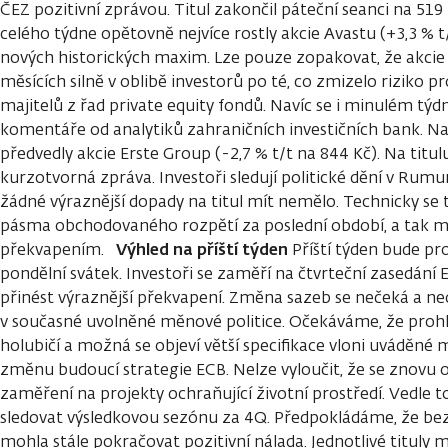
ČEZ pozitivní zprávou. Titul zakončil páteční seanci na 519
celého týdne opětovně nejvíce rostly akcie Avastu (+3,3 % t
nových historických maxim. Lze pouze zopakovat, že akcie 
měsících silně v oblibě investorů po té, co zmizelo riziko 
majitelů z řad private equity fondů. Navíc se i minulém týdn
komentáře od analytiků zahraničních investičních bank. Na
předvedly akcie Erste Group (-2,7 % t/t na 844 Kč). Na titul
kurzotvorná zpráva. Investoři sledují politické dění v Rumu
žádné výraznější dopady na titul mít nemělo. Technicky se 
pásma obchodovaného rozpětí za poslední období, a tak m
Výhled na příští týden
překvapením.
Příští týden bude pr
pondělní svátek. Investoři se zaměří na čtvrteční zasedání
přinést výraznější překvapení. Změna sazeb se nečeká a n
v současné uvolněné měnové politice. Očekáváme, že prohl
holubičí a možná se objeví větší specifikace vloni uváděné 
změnu budoucí strategie ECB. Nelze vyloučit, že se znovu 
zaměření na projekty ochraňující životní prostředí. Vedle 
sledovat výsledkovou sezónu za 4Q. Předpokládáme, že bez
mohla stále pokračovat pozitivní nálada. Jednotlivé tituly