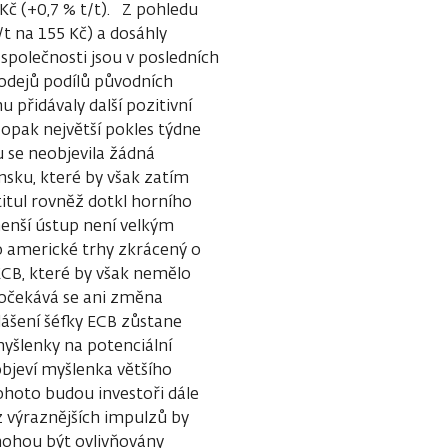
 Kč (+0,7 % t/t). Z pohledu
/t na 155 Kč) a dosáhly
společnosti jsou v posledních
prodejů podílů původních
u přidávaly další pozitivní
opak největší pokles týdne
u se neobjevila žádná
nsku, které by však zatím
titul rovněž dotkl horního
enší ústup není velkým
o americké trhy zkrácený o
 ECB, které by však nemělo
eočekává se ani změna
ášení šéfky ECB zůstane
myšlenky na potenciální
objeví myšlenka většího
tohoto budou investoři dále
 výraznějších impulzů by
 mohou být ovlivňovány