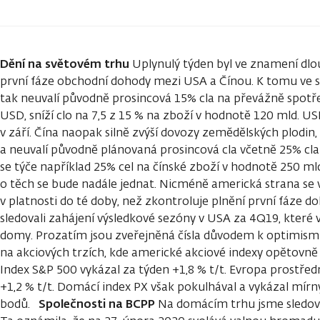
Dění na světovém trhu
Uplynulý týden byl ve znamení dl
první fáze obchodní dohody mezi USA a Čínou. K tomu ve 
tak neuvalí původně prosincová 15% cla na převážně spotř
USD, sníží clo na 7,5 z 15 % na zboží v hodnotě 120 mld. US
v září. Čína naopak silně zvýší dovozy zemědělských plodin
a neuvalí původně plánovaná prosincová cla včetně 25% cl
se týče například 25% cel na čínské zboží v hodnotě 250 mld.
o těch se bude nadále jednat. Nicméně americká strana se v
v platnosti do té doby, než zkontroluje plnění první fáze d
sledovali zahájení výsledkové sezóny v USA za 4Q19, které
domy. Prozatím jsou zveřejněná čísla důvodem k optimismu.
na akciových trzích, kde americké akciové indexy opětovně 
Index S&P 500 vykázal za týden +1,8 % t/t. Evropa prostře
+1,2 % t/t. Domácí index PX však pokulhával a vykázal mírný
Společnosti na BCPP
bodů.
Na domácím trhu jsme sledova