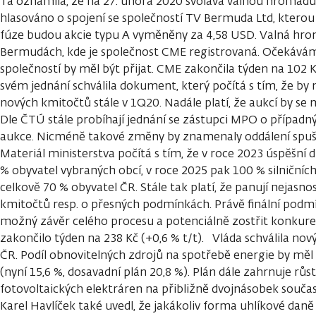
Ta oznámila, že na 27. února 2020 svolává valnou hromadu
hlasováno o spojení se společností TV Bermuda Ltd, kterou 
fúze budou akcie typu A vyměněny za 4,58 USD. Valná hro
Bermudách, kde je společnost CME registrovaná. Očekávám
společností by měl být přijat. CME zakončila týden na 102
svém jednání schválila dokument, který počítá s tím, že by
nových kmitočtů stále v 1Q20. Nadále platí, že aukcí by se 
Dle ČTÚ stále probíhají jednání se zástupci MPO o přípa
aukce. Nicméně takové změny by znamenaly oddálení spušt
Materiál ministerstva počítá s tím, že v roce 2023 úspěšní d
% obyvatel vybraných obcí, v roce 2025 pak 100 % silničních
celkově 70 % obyvatel ČR. Stále tak platí, že panují nejasn
kmitočtů resp. o přesných podmínkách. Právě finální podm
možný závěr celého procesu a potenciálně zostřit konkure
zakončilo týden na 238 Kč (+0,6 % t/t). Vláda schválila no
ČR. Podíl obnovitelných zdrojů na spotřebě energie by měl
(nyní 15,6 %, dosavadní plán 20,8 %). Plán dále zahrnuje rů
fotovoltaických elektráren na přibližně dvojnásobek souča
Karel Havlíček také uvedl, že jakákoliv forma uhlíkové daně