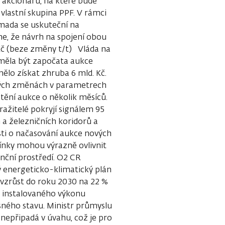
 akcionářů, na které bude
vlastní skupina PPF. V rámci
mada se uskuteční na
e, že návrh na spojení obou
 Kč (beze změny t/t) Vláda na
 měla být započata aukce
mělo získat zhruba 6 mld. Kč.
dných změnách v parametrech
ění aukce o několik měsíců.
ražitelé pokryjí signálem 95
 a železničních koridorů a
osti o načasování aukce nových
ínky mohou výrazně ovlivnit
nční prostředí. O2 CR
vý energeticko-klimatický plán
 vzrůst do roku 2030 na 22 %
st instalovaného výkonu
sného stavu. Ministr průmyslu
 nepřipadá v úvahu, což je pro