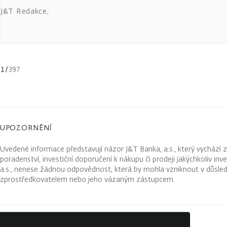
J&T Redakce
,
1
/
397
UPOZORNĚNÍ
Uvedené informace představují názor J&T Banka, a.s., který vychází 
poradenství, investiční doporučení k nákupu či prodeji jakýchkoliv in
a.s., nenese žádnou odpovědnost, která by mohla vzniknout v důsled
zprostředkovatelem nebo jeho vázaným zástupcem.