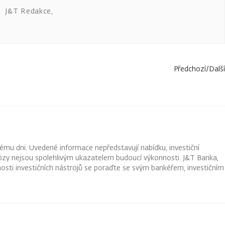
J&T Redakce
,
Předchozí
/
Další
ému dni. Uvedené informace nepředstavují nabídku, investiční
ognózy nejsou spolehlivým ukazatelem budoucí výkonnosti. J&T Banka,
osti investičních nástrojů se poraďte se svým bankéřem, investičním