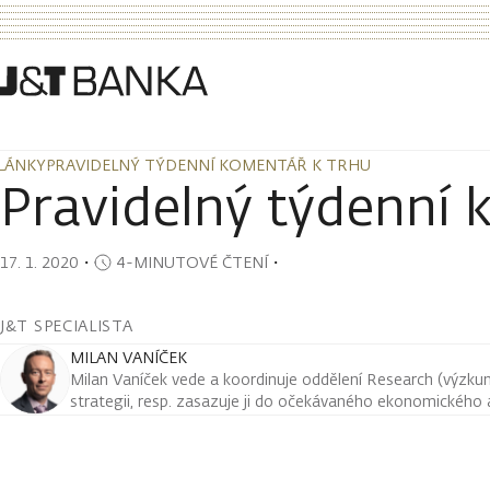
LÁNKY
PRAVIDELNÝ TÝDENNÍ KOMENTÁŘ K TRHU
LÁNKY
PRAVIDELNÝ TÝDENNÍ KOMENTÁŘ K TRHU
Pravidelný týdenní 
17. 1. 2020
・
4-MINUTOVÉ ČTENÍ
・
J&T SPECIALISTA
MILAN VANÍČEK
Milan Vaníček vede a koordinuje oddělení Research (výzkum 
strategii, resp. zasazuje ji do očekávaného ekonomického a