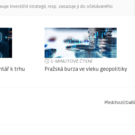
uje investiční strategii, resp. zasazuje ji do očekávaného
1-MINUTOVÉ ČTENÍ
tář k trhu
Pražská burza ve vleku geopolitiky
Předchozí
/
Další