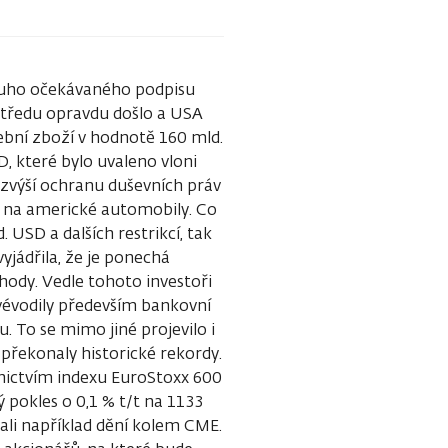
ouho očekávaného podpisu
středu opravdu došlo a USA
ební zboží v hodnotě 160 mld.
D, které bylo uvaleno vloni
, zvýší ochranu duševních práv
a na americké automobily. Co
 USD a dalších restrikcí, tak
yjádřila, že je ponechá
ohody. Vedle tohoto investoři
 vévodily především bankovní
 To se mimo jiné projevilo i
překonaly historické rekordy.
dnictvím indexu EuroStoxx 600
 pokles o 0,1 % t/t na 1133
li například dění kolem CME.