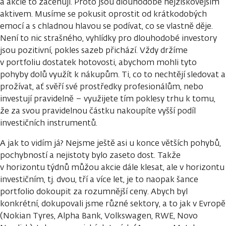
a akcie to zaceňují. Proto jsou dlouhodobě nejziskovějším
aktivem. Musíme se pokusit oprostit od krátkodobých
emocí a s chladnou hlavou se podívat, co se vlastně děje.
Není to nic strašného, vyhlídky pro dlouhodobé investory
jsou pozitivní, pokles sazeb přichází. Vždy držíme
v portfoliu dostatek hotovosti, abychom mohli tyto
pohyby dolů využít k nákupům. Ti, co to nechtějí sledovat a
prožívat, ať svěří své prostředky profesionálům, nebo
investují pravidelně – využijete tím poklesy trhu k tomu,
že za svou pravidelnou částku nakoupíte vyšší podíl
investičních instrumentů.
A jak to vidím já? Nejsme ještě asi u konce větších pohybů,
pochybností a nejistoty bylo zaseto dost. Takže
v horizontu týdnů můžou akcie dále klesat, ale v horizontu
investičním, tj. dvou, tří a více let, je to naopak šance
portfolio dokoupit za rozumnější ceny. Abych byl
konkrétní, dokupovali jsme různé sektory, a to jak v Evropě
(Nokian Tyres, Alpha Bank, Volkswagen, RWE, Novo