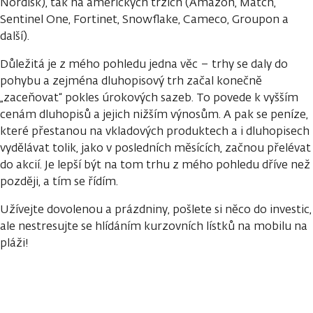
Nordisk), tak na amerických trzích (Amazon, Match,
Sentinel One, Fortinet, Snowflake, Cameco, Groupon a
další).
Důležitá je z mého pohledu jedna věc – trhy se daly do
pohybu a zejména dluhopisový trh začal konečně
„zaceňovat“ pokles úrokových sazeb. To povede k vyšším
cenám dluhopisů a jejich nižším výnosům. A pak se peníze,
které přestanou na vkladových produktech a i dluhopisech
vydělávat tolik, jako v posledních měsících, začnou přelévat
do akcií. Je lepší být na tom trhu z mého pohledu dříve než
později, a tím se řídím.
Užívejte dovolenou a prázdniny, pošlete si něco do investic,
ale nestresujte se hlídáním kurzovních lístků na mobilu na
pláži!