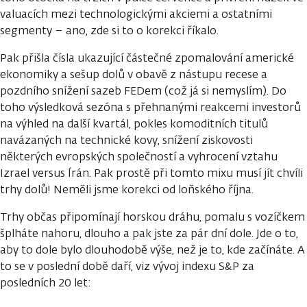
valuacích mezi technologickými akciemi a ostatními
segmenty – ano, zde si to o korekci říkalo.
Pak přišla čísla ukazující částečné zpomalování americké
ekonomiky a sešup dolů v obavě z nástupu recese a
pozdního snížení sazeb FEDem (což já si nemyslím). Do
toho výsledková sezóna s přehnanými reakcemi investorů
na výhled na další kvartál, pokles komoditních titulů
navázaných na technické kovy, snížení ziskovosti
některých evropských společností a vyhrocení vztahu
Izrael versus Írán. Pak prostě při tomto mixu musí jít chvíli
trhy dolů! Neměli jsme korekci od loňského října.
Trhy občas připomínají horskou dráhu, pomalu s vozíčkem
šplháte nahoru, dlouho a pak jste za pár dní dole. Jde o to,
aby to dole bylo dlouhodobě výše, než je to, kde začínáte. A
to se v poslední době daří, viz vývoj indexu S&P za
posledních 20 let: