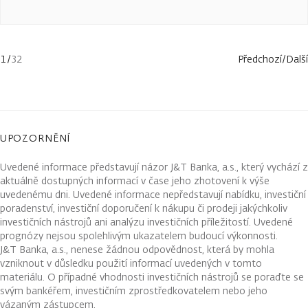
1
/
32
Předchozí
/
Další
UPOZORNĚNÍ
Uvedené informace představují názor J&T Banka, a.s., který vychází z
aktuálně dostupných informací v čase jeho zhotovení k výše
uvedenému dni. Uvedené informace nepředstavují nabídku, investiční
poradenství, investiční doporučení k nákupu či prodeji jakýchkoliv
investičních nástrojů ani analýzu investičních příležitostí. Uvedené
prognózy nejsou spolehlivým ukazatelem budoucí výkonnosti.
J&T Banka, a.s., nenese žádnou odpovědnost, která by mohla
vzniknout v důsledku použití informací uvedených v tomto
materiálu. O případné vhodnosti investičních nástrojů se poraďte se
svým bankéřem, investičním zprostředkovatelem nebo jeho
vázaným zástupcem.