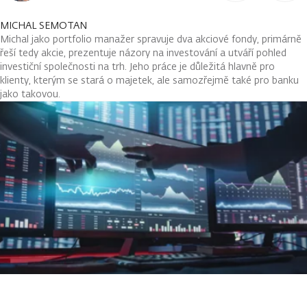
MICHAL SEMOTAN
Michal jako portfolio manažer spravuje dva akciové fondy, primárně
řeší tedy akcie, prezentuje názory na investování a utváří pohled
investiční společnosti na trh. Jeho práce je důležitá hlavně pro
klienty, kterým se stará o majetek, ale samozřejmě také pro banku
jako takovou.