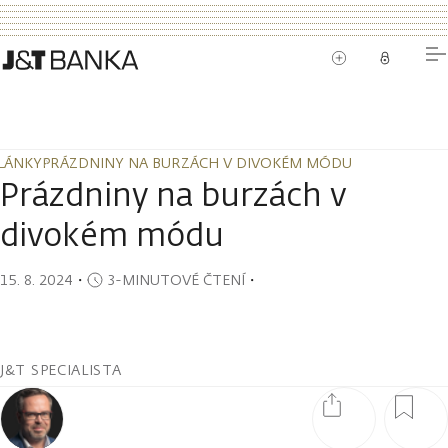
LÁNKY
PRÁZDNINY NA BURZÁCH V DIVOKÉM MÓDU
LÁNKY
PRÁZDNINY NA BURZÁCH V DIVOKÉM MÓDU
Prázdniny na burzách v
divokém módu
15. 8. 2024
・
3-MINUTOVÉ ČTENÍ
・
J&T SPECIALISTA