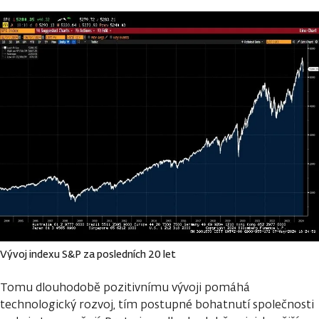
Vývoj indexu S&P za posledních 20 let
Tomu dlouhodobě pozitivnímu vývoji pomáhá
technologický rozvoj, tím postupné bohatnutí společnosti