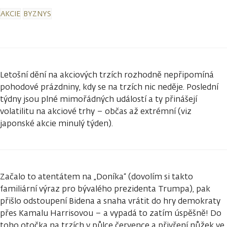
AKCIE
BYZNYS
Letošní dění na akciových trzích rozhodně nepřipomíná
pohodové prázdniny, kdy se na trzích nic neděje. Poslední
týdny jsou plné mimořádných událostí a ty přinášejí
volatilitu na akciové trhy – občas až extrémní (viz
japonské akcie minulý týden).
Začalo to atentátem na „Doníka“ (dovolím si takto
familiární výraz pro bývalého prezidenta Trumpa), pak
přišlo odstoupení Bidena a snaha vrátit do hry demokraty
přes Kamalu Harrisovou – a vypadá to zatím úspěšně! Do
toho otočka na trzích v půlce července a přivření nůžek ve