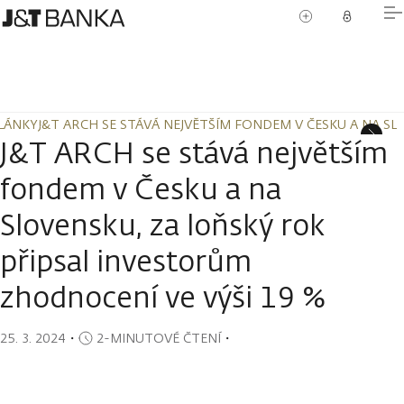
LÁNKY
J&T ARCH SE STÁVÁ NEJVĚTŠÍM FONDEM V ČESKU A NA S
LÁNKY
J&T ARCH SE STÁVÁ NEJVĚTŠÍM FONDEM V ČESKU A NA S
J&T ARCH se stává největším
fondem v Česku a na
Slovensku, za loňský rok
připsal investorům
zhodnocení ve výši 19 %
25. 3. 2024
・
2-MINUTOVÉ ČTENÍ
・