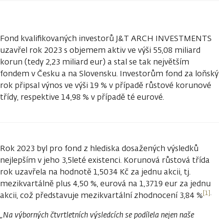
Fond kvalifikovaných investorů J&T ARCH INVESTMENTS
uzavřel rok 2023 s objemem aktiv ve výši 55,08 miliard
korun (tedy 2,23 miliard eur) a stal se tak největším
fondem v Česku a na Slovensku. Investorům fond za loňský
rok připsal výnos ve výši 19 % v případě růstové korunové
třídy, respektive 14,98 % v případě té eurové.
Rok 2023 byl pro fond z hlediska dosažených výsledků
nejlepším v jeho 3,5leté existenci. Korunová růstová třída
rok uzavřela na hodnotě 1,5034 Kč za jednu akcii, tj.
mezikvartálně plus 4,50 %, eurová na 1,3719 eur za jednu
[1]
.
akcii, což představuje mezikvartální zhodnocení 3,84 %
„Na výborných čtvrtletních výsledcích se podílela nejen naše