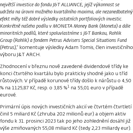
největší investice do fondu J&T ALLIANCE, jejíž výkonnost se
udržela na úrovni možného kvartálního maxima, ale nezanedbatelný
efekt měly též dobré výsledky ostatních portfoliových investic.
Konkrétně našeho podílu v MONETA Money Bank (Moneta) a dále
minoritních podílů, které spoluvlastníme s J&T Bankou, Rohlik
Group (Rohlik) a fondem Petrus Advisers Special Situations Fund
(Petrus),“
komentuje výsledky Adam Tomis, člen investičního
výboru J&T ARCH.
Zhodnocení v březnu nově zavedené dividendové třídy ke
konci čtvrtého kvartálu bylo prakticky shodné jako u tříd
růstových. V případě korunové třídy došlo k nárůstu o 4,50
1
% na 1125,87 Kč, resp. o 3,85 %
na 55,01 euro v případě
eurové.
Primární úpis nových investičních akcií ve čtvrtém čtvrtletí
činil 5 miliard Kč (zhruba 202 milionů eur) a objem aktiv
fondu k 31. prosinci 2023 tak po jeho zohlednění dosáhl již
výše zmiňovaných 55,08 miliard Kč (tedy 2,23 miliardy eur).