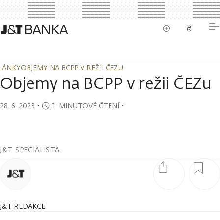
LÁNKY
OBJEMY NA BCPP V REŽII ČEZU
LÁNKY
OBJEMY NA BCPP V REŽII ČEZU
Objemy na BCPP v režii ČEZu
28. 6. 2023
・
1-MINUTOVÉ ČTENÍ
・
J&T SPECIALISTA
J&T REDAKCE