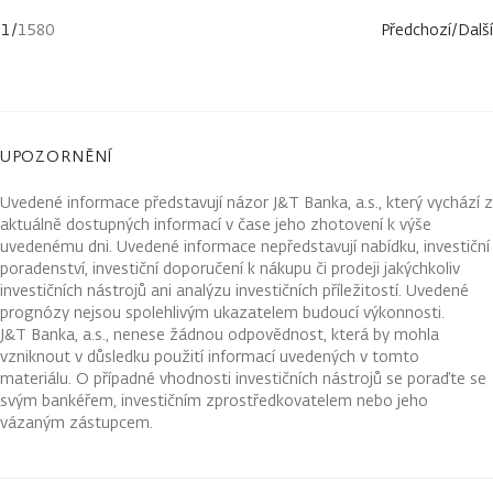
1
/
1580
Předchozí
/
Další
UPOZORNĚNÍ
Uvedené informace představují názor J&T Banka, a.s., který vychází z
aktuálně dostupných informací v čase jeho zhotovení k výše
uvedenému dni. Uvedené informace nepředstavují nabídku, investiční
poradenství, investiční doporučení k nákupu či prodeji jakýchkoliv
investičních nástrojů ani analýzu investičních příležitostí. Uvedené
prognózy nejsou spolehlivým ukazatelem budoucí výkonnosti.
J&T Banka, a.s., nenese žádnou odpovědnost, která by mohla
vzniknout v důsledku použití informací uvedených v tomto
materiálu. O případné vhodnosti investičních nástrojů se poraďte se
svým bankéřem, investičním zprostředkovatelem nebo jeho
vázaným zástupcem.