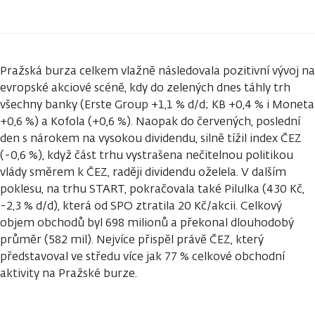
Pražská burza celkem vlažně následovala pozitivní vývoj na
evropské akciové scéně, kdy do zelených dnes táhly trh
všechny banky (Erste Group +1,1 % d/d; KB +0,4 % i Moneta
+0,6 %) a Kofola (+0,6 %). Naopak do červených, poslední
den s nárokem na vysokou dividendu, silně tížil index ČEZ
(-0,6 %), když část trhu vystrašena nečitelnou politikou
vlády směrem k ČEZ, raději dividendu oželela. V dalším
poklesu, na trhu START, pokračovala také Pilulka (430 Kč,
-2,3 % d/d), která od SPO ztratila 20 Kč/akcii. Celkový
objem obchodů byl 698 milionů a překonal dlouhodobý
průměr (582 mil). Nejvíce přispěl právě ČEZ, který
představoval ve středu více jak 77 % celkové obchodní
aktivity na Pražské burze.